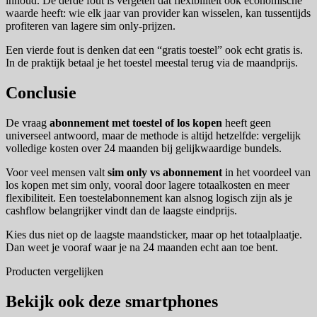
inhoud. De derde fout is vergeten dat flexibiliteit ook economische
waarde heeft: wie elk jaar van provider kan wisselen, kan tussentijds
profiteren van lagere sim only-prijzen.
Een vierde fout is denken dat een “gratis toestel” ook echt gratis is.
In de praktijk betaal je het toestel meestal terug via de maandprijs.
Conclusie
De vraag
abonnement met toestel of los kopen
heeft geen
universeel antwoord, maar de methode is altijd hetzelfde: vergelijk
volledige kosten over 24 maanden bij gelijkwaardige bundels.
Voor veel mensen valt
sim only vs abonnement
in het voordeel van
los kopen met sim only, vooral door lagere totaalkosten en meer
flexibiliteit. Een toestelabonnement kan alsnog logisch zijn als je
cashflow belangrijker vindt dan de laagste eindprijs.
Kies dus niet op de laagste maandsticker, maar op het totaalplaatje.
Dan weet je vooraf waar je na 24 maanden echt aan toe bent.
Producten vergelijken
Bekijk ook deze smartphones