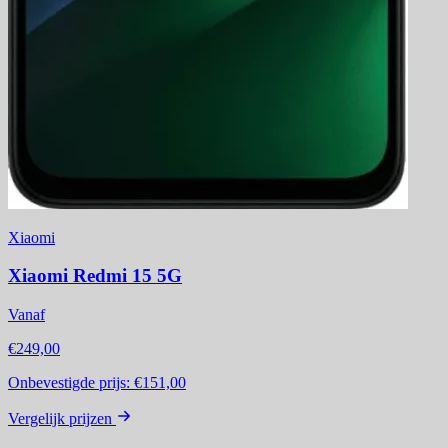
Xiaomi
Xiaomi Redmi 15 5G
Vanaf
€249,00
Onbevestigde prijs:
€151,00
Vergelijk prijzen