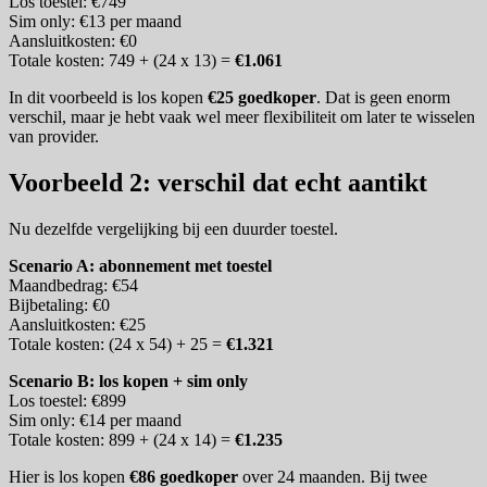
Los toestel: €749
Sim only: €13 per maand
Aansluitkosten: €0
Totale kosten: 749 + (24 x 13) =
€1.061
In dit voorbeeld is los kopen
€25 goedkoper
. Dat is geen enorm
verschil, maar je hebt vaak wel meer flexibiliteit om later te wisselen
van provider.
Voorbeeld 2: verschil dat echt aantikt
Nu dezelfde vergelijking bij een duurder toestel.
Scenario A: abonnement met toestel
Maandbedrag: €54
Bijbetaling: €0
Aansluitkosten: €25
Totale kosten: (24 x 54) + 25 =
€1.321
Scenario B: los kopen + sim only
Los toestel: €899
Sim only: €14 per maand
Totale kosten: 899 + (24 x 14) =
€1.235
Hier is los kopen
€86 goedkoper
over 24 maanden. Bij twee