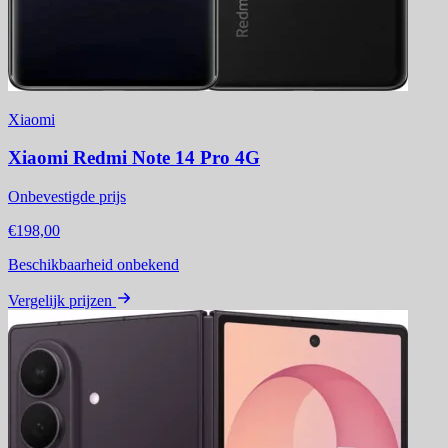
Xiaomi
Xiaomi Redmi Note 14 Pro 4G
Onbevestigde prijs
€198,00
Beschikbaarheid onbekend
Vergelijk prijzen