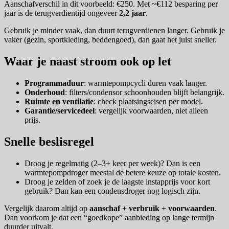
Aanschafverschil in dit voorbeeld: €250. Met ~€112 besparing per
jaar is de terugverdientijd ongeveer
2,2 jaar
.
Gebruik je minder vaak, dan duurt terugverdienen langer. Gebruik je
vaker (gezin, sportkleding, beddengoed), dan gaat het juist sneller.
Waar je naast stroom ook op let
Programmaduur
: warmtepompcycli duren vaak langer.
Onderhoud
: filters/condensor schoonhouden blijft belangrijk.
Ruimte en ventilatie
: check plaatsingseisen per model.
Garantie/servicedeel
: vergelijk voorwaarden, niet alleen
prijs.
Snelle beslisregel
Droog je regelmatig (2–3+ keer per week)? Dan is een
warmtepompdroger meestal de betere keuze op totale kosten.
Droog je zelden of zoek je de laagste instapprijs voor kort
gebruik? Dan kan een condensdroger nog logisch zijn.
Vergelijk daarom altijd op
aanschaf + verbruik + voorwaarden
.
Dan voorkom je dat een “goedkope” aanbieding op lange termijn
duurder uitvalt.