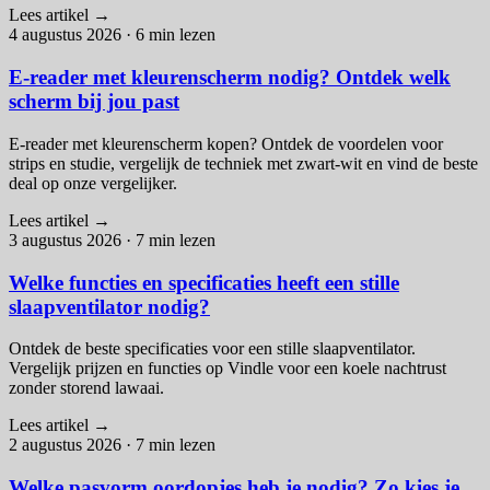
Lees artikel
→
4 augustus 2026
·
6 min lezen
E-reader met kleurenscherm nodig? Ontdek welk
scherm bij jou past
E-reader met kleurenscherm kopen? Ontdek de voordelen voor
strips en studie, vergelijk de techniek met zwart-wit en vind de beste
deal op onze vergelijker.
Lees artikel
→
3 augustus 2026
·
7 min lezen
Welke functies en specificaties heeft een stille
slaapventilator nodig?
Ontdek de beste specificaties voor een stille slaapventilator.
Vergelijk prijzen en functies op Vindle voor een koele nachtrust
zonder storend lawaai.
Lees artikel
→
2 augustus 2026
·
7 min lezen
Welke pasvorm oordopjes heb je nodig? Zo kies je