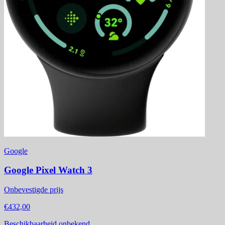
Google
Google Pixel Watch 3
Onbevestigde prijs
€432,00
Beschikbaarheid onbekend