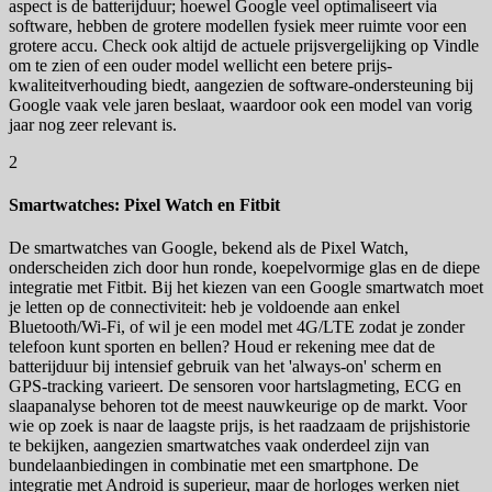
aspect is de batterijduur; hoewel Google veel optimaliseert via
software, hebben de grotere modellen fysiek meer ruimte voor een
grotere accu. Check ook altijd de actuele prijsvergelijking op Vindle
om te zien of een ouder model wellicht een betere prijs-
kwaliteitverhouding biedt, aangezien de software-ondersteuning bij
Google vaak vele jaren beslaat, waardoor ook een model van vorig
jaar nog zeer relevant is.
2
Smartwatches: Pixel Watch en Fitbit
De smartwatches van Google, bekend als de Pixel Watch,
onderscheiden zich door hun ronde, koepelvormige glas en de diepe
integratie met Fitbit. Bij het kiezen van een Google smartwatch moet
je letten op de connectiviteit: heb je voldoende aan enkel
Bluetooth/Wi-Fi, of wil je een model met 4G/LTE zodat je zonder
telefoon kunt sporten en bellen? Houd er rekening mee dat de
batterijduur bij intensief gebruik van het 'always-on' scherm en
GPS-tracking varieert. De sensoren voor hartslagmeting, ECG en
slaapanalyse behoren tot de meest nauwkeurige op de markt. Voor
wie op zoek is naar de laagste prijs, is het raadzaam de prijshistorie
te bekijken, aangezien smartwatches vaak onderdeel zijn van
bundelaanbiedingen in combinatie met een smartphone. De
integratie met Android is superieur, maar de horloges werken niet