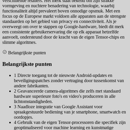
verschillende retailers. Het merk staat bekend om zijn strakke
vormgeving en nuchtere benadering van technologie, waarbij
functionaliteit altijd prevaleert boven onnodige opsmuk. Met een
focus op de Europese markt voldoen alle apparaten aan de strengste
standaarden op het gebied van privacy en connectiviteit. Als je
overweegt om over te stappen op Google-hardware, biedt dit merk
een consistente gebruikerservaring die op elk apparaat hetzelfde
aanvoelt, ondersteund door de kracht van de eigen Tensor-chips en
slimme algoritmes.
Belangrijkste punten
Belangrijkste punten
1
Directe toegang tot de nieuwste Android-updates en
beveiligingspatches zonder vertraging door tussenkomst van
andere fabrikanten.
2
Geavanceerde camera-algoritmes die zelfs met standaard
hardware superieure foto's en video's produceren in alle
lichtomstandigheden.
3
Naadloze integratie van Google Assistant voor
spraakgestuurde bediening van je smartphone, smartwatch en
oordopjes.
4
Gebruik van de eigen Tensor-processoren die specifiek zijn
geoptimaliseerd voor machine learning en kunstmatige