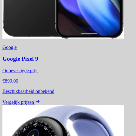
Google
Google Pixel 9
Onbevestigde prijs
€899,00
Beschikbaarheid onbekend
Vergelijk prijzen