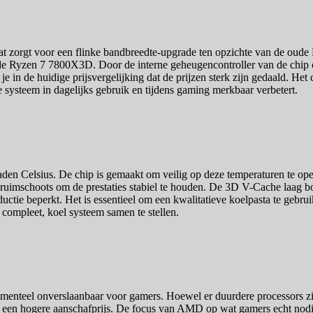
zorgt voor een flinke bandbreedte-upgrade ten opzichte van de oude 
 de Ryzen 7 7800X3D. Door de interne geheugencontroller van de chip 
e je in de huidige prijsvergelijking dat de prijzen sterk zijn gedaald.
 systeem in dagelijks gebruik en tijdens gaming merkbaar verbetert.
elsius. De chip is gemaakt om veilig op deze temperaturen te operer
ruimschoots om de prestaties stabiel te houden. De 3D V-Cache laag b
productie beperkt. Het is essentieel om een kwalitatieve koelpasta te geb
 compleet, koel systeem samen te stellen.
menteel onverslaanbaar voor gamers. Hoewel er duurdere processors zi
 en een hogere aanschafprijs. De focus van AMD op wat gamers echt no