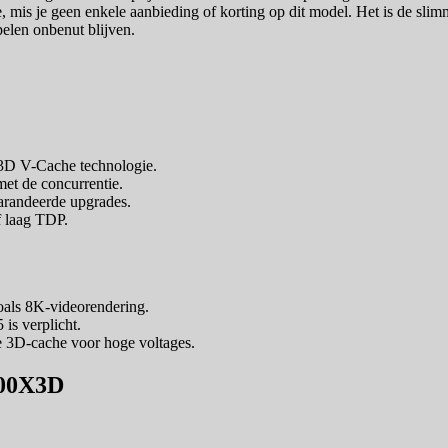
, mis je geen enkele aanbieding of korting op dit model. Het is de sli
pelen onbenut blijven.
 3D V-Cache technologie.
met de concurrentie.
randeerde upgrades.
f laag TDP.
zoals 8K-videorendering.
s verplicht.
 3D-cache voor hoge voltages.
800X3D