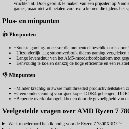
vruchten af. Door gebruik te maken van een prijsalert op Vindle
games, maar niet wil betalen voor extra kernen die tijdens het s
Plus- en minpunten
👍 Pluspunten
+
Snelste gaming-processor die momenteel beschikbaar is door
+
Uitzonderlijk laag stroomverbruik tijdens gaming vergeleken 
+
Lange levensduur van het AM5-moederbordplatform met gega
+
Eenvoudig te koelen dankzij de hoge efficiëntie en een relatie
👎 Minpunten
−
Minder krachtig in zware multithreaded productiviteitstaken 
−
Geen ondersteuning voor goedkoper DDR4-geheugen; DDR5 i
−
Beperkte overklokmogelijkheden door de gevoeligheid van de
Veelgestelde vragen over AMD Ryzen 7 7
Welk moederbord heb ik nodig voor de Ryzen 7 7800X3D?