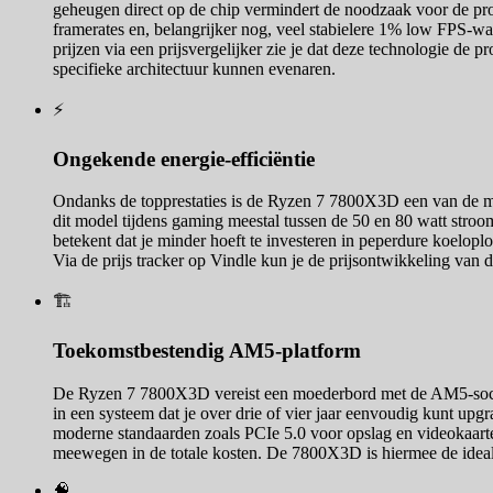
geheugen direct op de chip vermindert de noodzaak voor de proce
framerates en, belangrijker nog, veel stabielere 1% low FPS-wa
prijzen via een prijsvergelijker zie je dat deze technologie de p
specifieke architectuur kunnen evenaren.
⚡
Ongekende energie-efficiëntie
Ondanks de topprestaties is de Ryzen 7 7800X3D een van de mee
dit model tijdens gaming meestal tussen de 50 en 80 watt stroo
betekent dat je minder hoeft te investeren in peperdure koelopl
Via de prijs tracker op Vindle kun je de prijsontwikkeling van 
🏗️
Toekomstbestendig AM5-platform
De Ryzen 7 7800X3D vereist een moederbord met de AM5-socket.
in een systeem dat je over drie of vier jaar eenvoudig kunt up
moderne standaarden zoals PCIe 5.0 voor opslag en videokaarte
meewegen in de totale kosten. De 7800X3D is hiermee de ideale 
🧠