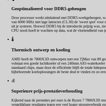
Geoptimaliseerd voor DDR5-geheugen
Deze processor werkt uitsluitend met DDR5-werkgeheugen, wat 
van 6000 MHz met lage latencies (CL30) de 'sweet spot' voor
uit je systeem. Hoewel DDR5 bij de introductie prijzig was, zi
CPU nooit hoeft te wachten op data, wat de vloeiendheid van je
🌡️
Thermisch ontwerp en koeling
AMD heeft de 7800X3D ontworpen met een TjMax van 89 graden C
volstaat een goede luchtkoeler of een 240mm AIO-waterkoeler 
standaard chips, maar door de efficiëntie blijft de totale hitte
bijbehorende koeloplossingen de beste deal te vinden en zo een
💰
Superieure prijs-prestatieverhouding
Kijkend naar de prestaties per euro is de Ryzen 7 7800X3D mo
vergelijkbare resultaten tegen een veel hoger stroomverbruik