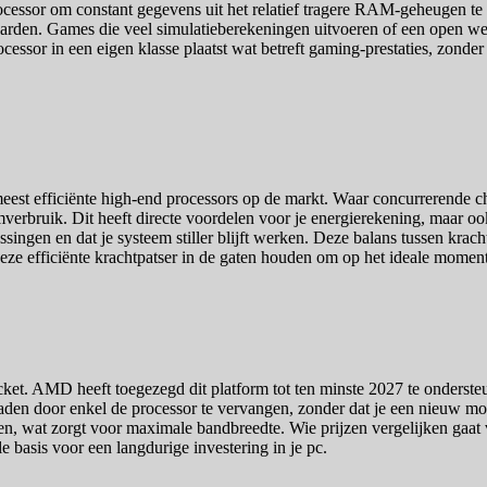
ssor om constant gegevens uit het relatief tragere RAM-geheugen te hal
arden. Games die veel simulatieberekeningen uitvoeren of een open were
rocessor in een eigen klasse plaatst wat betreft gaming-prestaties, zonder
st efficiënte high-end processors op de markt. Waar concurrerende chi
mverbruik. Dit heeft directe voordelen voor je energierekening, maar oo
ossingen en dat je systeem stiller blijft werken. Deze balans tussen kra
deze efficiënte krachtpatser in de gaten houden om op het ideale moment 
 AMD heeft toegezegd dit platform tot ten minste 2027 te ondersteune
graden door enkel de processor te vervangen, zonder dat je een nieuw 
n, wat zorgt voor maximale bandbreedte. Wie prijzen vergelijken gaat 
basis voor een langdurige investering in je pc.