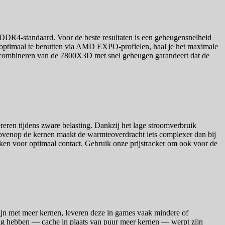
DDR4-standaard. Voor de beste resultaten is een geheugensnelheid
optimaal te benutten via AMD EXPO-profielen, haal je het maximale
 Het combineren van de 7800X3D met snel geheugen garandeert dat de
en tijdens zware belasting. Dankzij het lage stroomverbruik
ovenop de kernen maakt de warmteoverdracht iets complexer dan bij
ruiken voor optimaal contact. Gebruik onze prijstracker om ook voor de
jn met meer kernen, leveren deze in games vaak mindere of
dig hebben — cache in plaats van puur meer kernen — werpt zijn