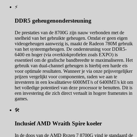
⚡
DDR5 geheugenondersteuning
De prestaties van de 8700G zijn nauw verbonden met de
snelheid van het gebruikte geheugen. Omdat er geen eigen
videogeheugen aanwezig is, maakt de Radeon 780M gebruik
van het systeemgeheugen. De ondersteuning voor DDR5-
6400 en hoger (via overklokprofielen zoals EXPO) is
essentieel om de grafische bandbreedte te maximaliseren. Het
gebruik van dual-channel geheugen is hierbij een harde eis
voor optimale resultaten. Wanneer je via onze prijsvergelijker
prijzen vergelijkt voor componenten, raden we aan te
investeren in een kwalitatieve 6000MT/s of 6400MT/s kit om
het volledige potentieel van deze processor te benutten. Dit is
een investering die zich direct vertaalt in hogere framerates in
games.
🛠️
Inclusief AMD Wraith Spire koeler
In de doos van de AMD Ryzen 7 8700G vind je standaard de