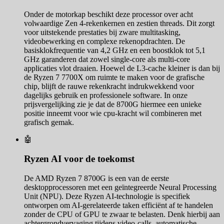
Onder de motorkap beschikt deze processor over acht
volwaardige Zen 4-rekenkernen en zestien threads. Dit zorgt
voor uitstekende prestaties bij zware multitasking,
videobewerking en complexe rekenopdrachten. De
basisklokfrequentie van 4,2 GHz en een boostklok tot 5,1
GHz garanderen dat zowel single-core als multi-core
applicaties vlot draaien. Hoewel de L3-cache kleiner is dan bij
de Ryzen 7 7700X om ruimte te maken voor de grafische
chip, blijft de rauwe rekenkracht indrukwekkend voor
dagelijks gebruik en professionele software. In onze
prijsvergelijking zie je dat de 8700G hiermee een unieke
positie inneemt voor wie cpu-kracht wil combineren met
grafisch gemak.
🤖
Ryzen AI voor de toekomst
De AMD Ryzen 7 8700G is een van de eerste
desktopprocessoren met een geïntegreerde Neural Processing
Unit (NPU). Deze Ryzen AI-technologie is specifiek
ontworpen om AI-gerelateerde taken efficiënt af te handelen
zonder de CPU of GPU te zwaar te belasten. Denk hierbij aan
achtergrondvervaging tijdens video-calls, automatische