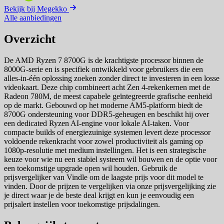
Bekijk bij Megekko
Alle aanbiedingen
Overzicht
De AMD Ryzen 7 8700G is de krachtigste processor binnen de
8000G-serie en is specifiek ontwikkeld voor gebruikers die een
alles-in-één oplossing zoeken zonder direct te investeren in een losse
videokaart. Deze chip combineert acht Zen 4-rekenkernen met de
Radeon 780M, de meest capabele geïntegreerde grafische eenheid
op de markt. Gebouwd op het moderne AM5-platform biedt de
8700G ondersteuning voor DDR5-geheugen en beschikt hij over
een dedicated Ryzen AI-engine voor lokale AI-taken. Voor
compacte builds of energiezuinige systemen levert deze processor
voldoende rekenkracht voor zowel productiviteit als gaming op
1080p-resolutie met medium instellingen. Het is een strategische
keuze voor wie nu een stabiel systeem wil bouwen en de optie voor
een toekomstige upgrade open wil houden. Gebruik de
prijsvergelijker van Vindle om de laagste prijs voor dit model te
vinden. Door de prijzen te vergelijken via onze prijsvergelijking zie
je direct waar je de beste deal krijgt en kun je eenvoudig een
prijsalert instellen voor toekomstige prijsdalingen.