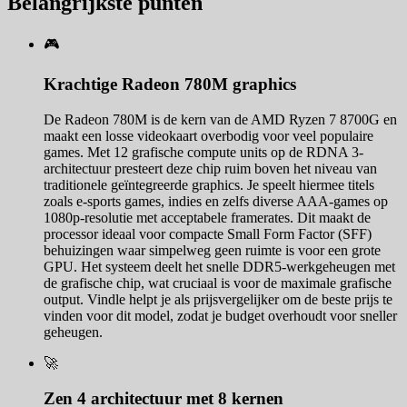
Belangrijkste punten
🎮
Krachtige Radeon 780M graphics
De Radeon 780M is de kern van de AMD Ryzen 7 8700G en
maakt een losse videokaart overbodig voor veel populaire
games. Met 12 grafische compute units op de RDNA 3-
architectuur presteert deze chip ruim boven het niveau van
traditionele geïntegreerde graphics. Je speelt hiermee titels
zoals e-sports games, indies en zelfs diverse AAA-games op
1080p-resolutie met acceptabele framerates. Dit maakt de
processor ideaal voor compacte Small Form Factor (SFF)
behuizingen waar simpelweg geen ruimte is voor een grote
GPU. Het systeem deelt het snelle DDR5-werkgeheugen met
de grafische chip, wat cruciaal is voor de maximale grafische
output. Vindle helpt je als prijsvergelijker om de beste prijs te
vinden voor dit model, zodat je budget overhoudt voor sneller
geheugen.
🚀
Zen 4 architectuur met 8 kernen