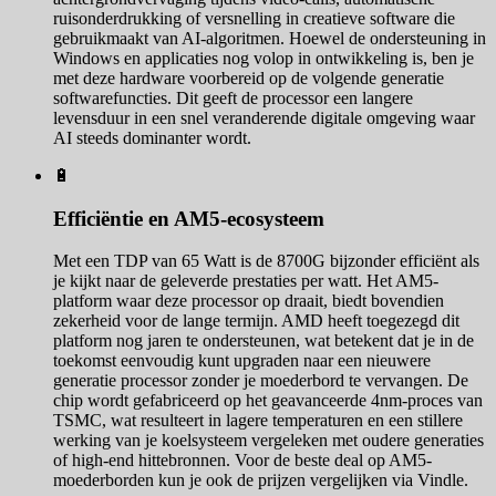
ruisonderdrukking of versnelling in creatieve software die
gebruikmaakt van AI-algoritmen. Hoewel de ondersteuning in
Windows en applicaties nog volop in ontwikkeling is, ben je
met deze hardware voorbereid op de volgende generatie
softwarefuncties. Dit geeft de processor een langere
levensduur in een snel veranderende digitale omgeving waar
AI steeds dominanter wordt.
🔋
Efficiëntie en AM5-ecosysteem
Met een TDP van 65 Watt is de 8700G bijzonder efficiënt als
je kijkt naar de geleverde prestaties per watt. Het AM5-
platform waar deze processor op draait, biedt bovendien
zekerheid voor de lange termijn. AMD heeft toegezegd dit
platform nog jaren te ondersteunen, wat betekent dat je in de
toekomst eenvoudig kunt upgraden naar een nieuwere
generatie processor zonder je moederbord te vervangen. De
chip wordt gefabriceerd op het geavanceerde 4nm-proces van
TSMC, wat resulteert in lagere temperaturen en een stillere
werking van je koelsysteem vergeleken met oudere generaties
of high-end hittebronnen. Voor de beste deal op AM5-
moederborden kun je ook de prijzen vergelijken via Vindle.