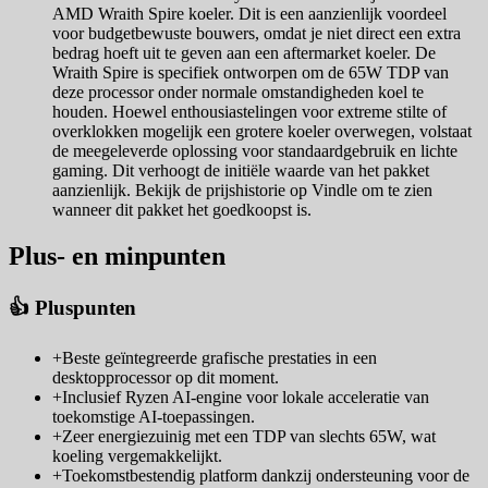
AMD Wraith Spire koeler. Dit is een aanzienlijk voordeel
voor budgetbewuste bouwers, omdat je niet direct een extra
bedrag hoeft uit te geven aan een aftermarket koeler. De
Wraith Spire is specifiek ontworpen om de 65W TDP van
deze processor onder normale omstandigheden koel te
houden. Hoewel enthousiastelingen voor extreme stilte of
overklokken mogelijk een grotere koeler overwegen, volstaat
de meegeleverde oplossing voor standaardgebruik en lichte
gaming. Dit verhoogt de initiële waarde van het pakket
aanzienlijk. Bekijk de prijshistorie op Vindle om te zien
wanneer dit pakket het goedkoopst is.
Plus- en minpunten
👍 Pluspunten
+
Beste geïntegreerde grafische prestaties in een
desktopprocessor op dit moment.
+
Inclusief Ryzen AI-engine voor lokale acceleratie van
toekomstige AI-toepassingen.
+
Zeer energiezuinig met een TDP van slechts 65W, wat
koeling vergemakkelijkt.
+
Toekomstbestendig platform dankzij ondersteuning voor de