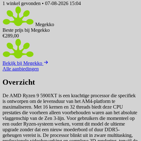
1 winkel
gevonden
•
07-08-2026 15:04
Megekko
Beste prijs bij Megekko
€289,00
Bekijk bij Megekko
Alle aanbiedingen
Overzicht
De AMD Ryzen 9 5900XT is een krachtige processor die specifiek
is ontworpen om de levensduur van het AM4-platform te
maximaliseren. Met 16 kernen en 32 threads biedt deze CPU
prestaties die voorheen alleen voorbehouden waren aan het absolute
vlaggenschip van de Zen 3-lijn. Voor gebruikers die momenteel op
een ouder Ryzen-systeem werken, vormt dit model de ultieme
upgrade zonder dat een nieuw moederbord of duur DDR5-
geheugen vereist is. De processor blinkt uit in zware multitasking,
professionele videobewerking en complexe 3D-rendering, terwijl de