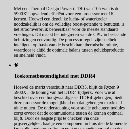
Met een Thermal Design Power (TDP) van 105 watt is de
5900XT opvallend efficiënt voor een processor met 16
kernen. Hoewel een degelijke lucht- of waterkoeler
noodzakelijk is om de volledige boost-potentie te benutten, is
het stroomverbruik beheersbaar voor de meeste standaard
voedingen. Dit maakt het integreren van de CPU in bestaande
behuizingen eenvoudig. De processor regelt zijn snelheid
intelligent op basis van de beschikbare thermische ruimte,
waardoor je altijd de optimale balans tussen geluidsproductie
en snelheid vindt.
🧠
Toekomstbestendigheid met DDR4
Hoewel de markt verschuift naar DDR5, blijft de Ryzen 9
5900XT de koning van het DDR4-tijdperk. Voor wie al
beschikt over een hoogwaardige set DDR4-geheugen, biedt
deze processor de mogelijkheid om dat geheugen maximaal
uit te nutten. De ondersteuning voor snelle geheugenmodules
zorgt ervoor dat de communicatie tussen de kernen optimaal
blijft. Door de laagste prijs te checken via onze
prijsvergelijker, haal je een component in huis die de komende
jaren alle moderne software en games moeiteloos zal draaien.