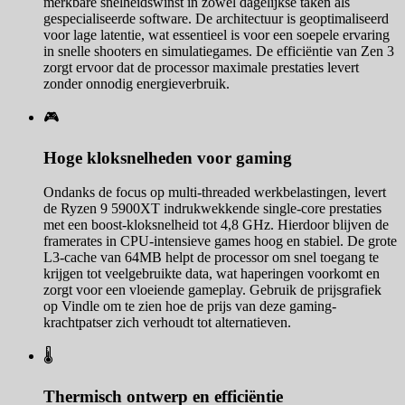
merkbare snelheidswinst in zowel dagelijkse taken als
gespecialiseerde software. De architectuur is geoptimaliseerd
voor lage latentie, wat essentieel is voor een soepele ervaring
in snelle shooters en simulatiegames. De efficiëntie van Zen 3
zorgt ervoor dat de processor maximale prestaties levert
zonder onnodig energieverbruik.
🎮
Hoge kloksnelheden voor gaming
Ondanks de focus op multi-threaded werkbelastingen, levert
de Ryzen 9 5900XT indrukwekkende single-core prestaties
met een boost-kloksnelheid tot 4,8 GHz. Hierdoor blijven de
framerates in CPU-intensieve games hoog en stabiel. De grote
L3-cache van 64MB helpt de processor om snel toegang te
krijgen tot veelgebruikte data, wat haperingen voorkomt en
zorgt voor een vloeiende gameplay. Gebruik de prijsgrafiek
op Vindle om te zien hoe de prijs van deze gaming-
krachtpatser zich verhoudt tot alternatieven.
🌡️
Thermisch ontwerp en efficiëntie