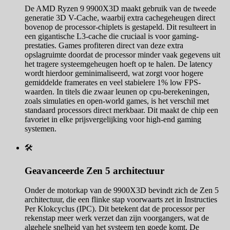
De AMD Ryzen 9 9900X3D maakt gebruik van de tweede
generatie 3D V-Cache, waarbij extra cachegeheugen direct
bovenop de processor-chiplets is gestapeld. Dit resulteert in
een gigantische L3-cache die cruciaal is voor gaming-
prestaties. Games profiteren direct van deze extra
opslagruimte doordat de processor minder vaak gegevens uit
het tragere systeemgeheugen hoeft op te halen. De latency
wordt hierdoor geminimaliseerd, wat zorgt voor hogere
gemiddelde framerates en veel stabielere 1% low FPS-
waarden. In titels die zwaar leunen op cpu-berekeningen,
zoals simulaties en open-world games, is het verschil met
standaard processors direct merkbaar. Dit maakt de chip een
favoriet in elke prijsvergelijking voor high-end gaming
systemen.
🛠️
Geavanceerde Zen 5 architectuur
Onder de motorkap van de 9900X3D bevindt zich de Zen 5
architectuur, die een flinke stap voorwaarts zet in Instructies
Per Klokcyclus (IPC). Dit betekent dat de processor per
rekenstap meer werk verzet dan zijn voorgangers, wat de
algehele snelheid van het systeem ten goede komt. De