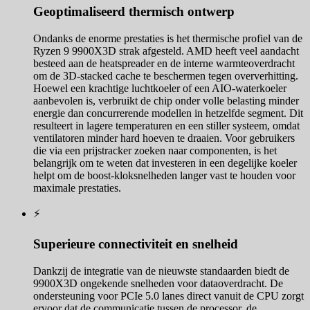
Geoptimaliseerd thermisch ontwerp
Ondanks de enorme prestaties is het thermische profiel van de
Ryzen 9 9900X3D strak afgesteld. AMD heeft veel aandacht
besteed aan de heatspreader en de interne warmteoverdracht
om de 3D-stacked cache te beschermen tegen oververhitting.
Hoewel een krachtige luchtkoeler of een AIO-waterkoeler
aanbevolen is, verbruikt de chip onder volle belasting minder
energie dan concurrerende modellen in hetzelfde segment. Dit
resulteert in lagere temperaturen en een stiller systeem, omdat
ventilatoren minder hard hoeven te draaien. Voor gebruikers
die via een prijstracker zoeken naar componenten, is het
belangrijk om te weten dat investeren in een degelijke koeler
helpt om de boost-kloksnelheden langer vast te houden voor
maximale prestaties.
⚡
Superieure connectiviteit en snelheid
Dankzij de integratie van de nieuwste standaarden biedt de
9900X3D ongekende snelheden voor dataoverdracht. De
ondersteuning voor PCIe 5.0 lanes direct vanuit de CPU zorgt
ervoor dat de communicatie tussen de processor, de