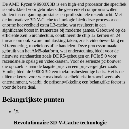
De AMD Ryzen 9 9900X3D is een high-end processor die specifiek
is ontwikkeld voor gebruikers die geen enkel compromis willen
sluiten tussen gaming-prestaties en professionele rekenkracht. Met
de innovatieve 3D V-Cache technologie biedt deze processor een
enorme hoeveelheid extra L3-cache, wat resulteert in een
significante boost in framerates bij moderne games. Gebouwd op de
efficiënte Zen 5 architectuur, combineert de chip 12 kernen en 24
threads om ook zware multitasking-taken, zoals videobewerking en
3D-rendering, moeiteloos af te handelen. Deze processor maakt
gebruik van het AM5-platform, wat ondersteuning biedt voor de
nieuwste standaarden zoals DDR5-geheugen en PCIe 5.0 voor
razendsnelle opslag en videokaarten. Voor de serieuze pc-bouwer
die op zoek is naar de laagste prijs via een prijsvergelijker zoals
Vindle, biedt de 9900X3D een toekomstbestendige basis. Het is de
ultieme keuze voor wie maximale snelheid eist in zowel werk als
entertainment, waarbij de prijsontwikkeling een belangrijke factor is
voor de beste deal.
Belangrijkste punten
🚀
Revolutionaire 3D V-Cache technologie