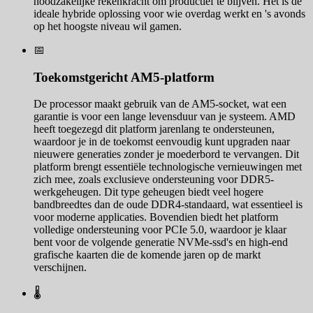
noodzakelijke rekenkracht om productief te blijven. Het is de
ideale hybride oplossing voor wie overdag werkt en 's avonds
op het hoogste niveau wil gamen.
📅
Toekomstgericht AM5-platform
De processor maakt gebruik van de AM5-socket, wat een
garantie is voor een lange levensduur van je systeem. AMD
heeft toegezegd dit platform jarenlang te ondersteunen,
waardoor je in de toekomst eenvoudig kunt upgraden naar
nieuwere generaties zonder je moederbord te vervangen. Dit
platform brengt essentiële technologische vernieuwingen met
zich mee, zoals exclusieve ondersteuning voor DDR5-
werkgeheugen. Dit type geheugen biedt veel hogere
bandbreedtes dan de oude DDR4-standaard, wat essentieel is
voor moderne applicaties. Bovendien biedt het platform
volledige ondersteuning voor PCIe 5.0, waardoor je klaar
bent voor de volgende generatie NVMe-ssd's en high-end
grafische kaarten die de komende jaren op de markt
verschijnen.
🌡️