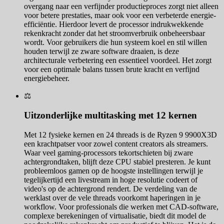
overgang naar een verfijnder productieproces zorgt niet alleen
voor betere prestaties, maar ook voor een verbeterde energie-
efficiëntie. Hierdoor levert de processor indrukwekkende
rekenkracht zonder dat het stroomverbruik onbeheersbaar
wordt. Voor gebruikers die hun systeem koel en stil willen
houden terwijl ze zware software draaien, is deze
architecturale verbetering een essentieel voordeel. Het zorgt
voor een optimale balans tussen brute kracht en verfijnd
energiebeheer.
⚖️
Uitzonderlijke multitasking met 12 kernen
Met 12 fysieke kernen en 24 threads is de Ryzen 9 9900X3D
een krachtpatser voor zowel content creators als streamers.
Waar veel gaming-processors tekortschieten bij zware
achtergrondtaken, blijft deze CPU stabiel presteren. Je kunt
probleemloos gamen op de hoogste instellingen terwijl je
tegelijkertijd een livestream in hoge resolutie codeert of
video's op de achtergrond rendert. De verdeling van de
werklast over de vele threads voorkomt haperingen in je
workflow. Voor professionals die werken met CAD-software,
complexe berekeningen of virtualisatie, biedt dit model de