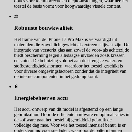
opties voor kleurcorrectie en diepte-instellingen, waarmee het
toestel de basis vormt voor hoogwaardige visuele content.
⚖️
Robuuste bouwkwaliteit
Het frame van de iPhone 17 Pro Max is vervaardigd uit
materialen die zowel lichtgewicht als extreem slijtvast zijn. De
integratie van versterkt glas aan zowel de voor- als achterzijde
biedt bescherming tegen alledaagse invloeden zoals krassen
en stoten. De behuizing voldoet aan de strengste water- en
stofbestendigheidsnormen, waardoor het toestel geschikt is
voor diverse omgevingsfactoren zonder dat de integriteit van
de interne componenten in het gedrang komt.
🔋
Energiebeheer en accu
Het accu-ontwerp van dit model is afgestemd op een lange
gebruiksduur. Door de efficiënte hardware en optimalisaties in
de software gaat het toestel bij gemiddeld gebruik de
volledige dag mee. Voor wie het toestel intensief benut, is er
ondersteuning voor snelladen, waardoor de batterij binnen