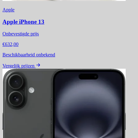
Apple
Apple iPhone 13
Onbevestigde prijs
€632,00
Beschikbaarheid onbekend
Vergelijk prijzen