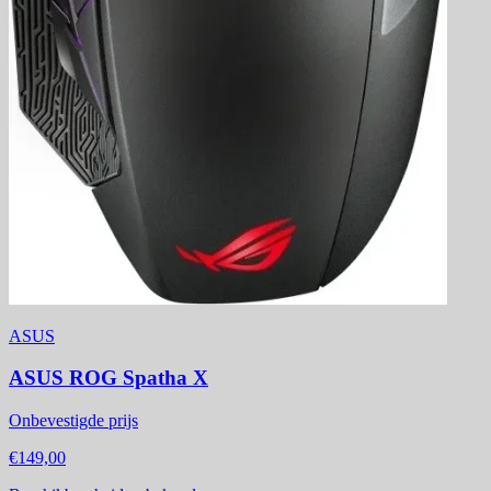
ASUS
ASUS ROG Spatha X
Onbevestigde prijs
€149,00