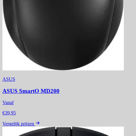
ASUS
ASUS SmartO MD200
Vanaf
€39,95
Vergelijk prijzen