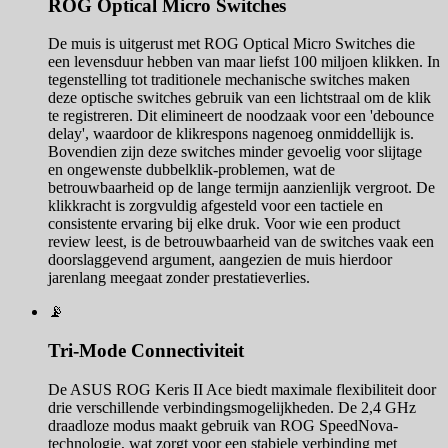
ROG Optical Micro Switches
De muis is uitgerust met ROG Optical Micro Switches die
een levensduur hebben van maar liefst 100 miljoen klikken. In
tegenstelling tot traditionele mechanische switches maken
deze optische switches gebruik van een lichtstraal om de klik
te registreren. Dit elimineert de noodzaak voor een 'debounce
delay', waardoor de klikrespons nagenoeg onmiddellijk is.
Bovendien zijn deze switches minder gevoelig voor slijtage
en ongewenste dubbelklik-problemen, wat de
betrouwbaarheid op de lange termijn aanzienlijk vergroot. De
klikkracht is zorgvuldig afgesteld voor een tactiele en
consistente ervaring bij elke druk. Voor wie een product
review leest, is de betrouwbaarheid van de switches vaak een
doorslaggevend argument, aangezien de muis hierdoor
jarenlang meegaat zonder prestatieverlies.
📡
Tri-Mode Connectiviteit
De ASUS ROG Keris II Ace biedt maximale flexibiliteit door
drie verschillende verbindingsmogelijkheden. De 2,4 GHz
draadloze modus maakt gebruik van ROG SpeedNova-
technologie, wat zorgt voor een stabiele verbinding met