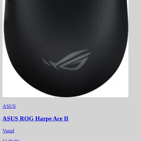
ASUS
ASUS ROG Harpe Ace II
Vanaf