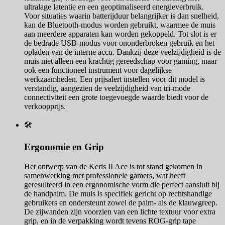
ultralage latentie en een geoptimaliseerd energieverbruik.
Voor situaties waarin batterijduur belangrijker is dan snelheid,
kan de Bluetooth-modus worden gebruikt, waarmee de muis
aan meerdere apparaten kan worden gekoppeld. Tot slot is er
de bedrade USB-modus voor ononderbroken gebruik en het
opladen van de interne accu. Dankzij deze veelzijdigheid is de
muis niet alleen een krachtig gereedschap voor gaming, maar
ook een functioneel instrument voor dagelijkse
werkzaamheden. Een prijsalert instellen voor dit model is
verstandig, aangezien de veelzijdigheid van tri-mode
connectiviteit een grote toegevoegde waarde biedt voor de
verkoopprijs.
🛠️
Ergonomie en Grip
Het ontwerp van de Keris II Ace is tot stand gekomen in
samenwerking met professionele gamers, wat heeft
geresulteerd in een ergonomische vorm die perfect aansluit bij
de handpalm. De muis is specifiek gericht op rechtshandige
gebruikers en ondersteunt zowel de palm- als de klauwgreep.
De zijwanden zijn voorzien van een lichte textuur voor extra
grip, en in de verpakking wordt tevens ROG-grip tape