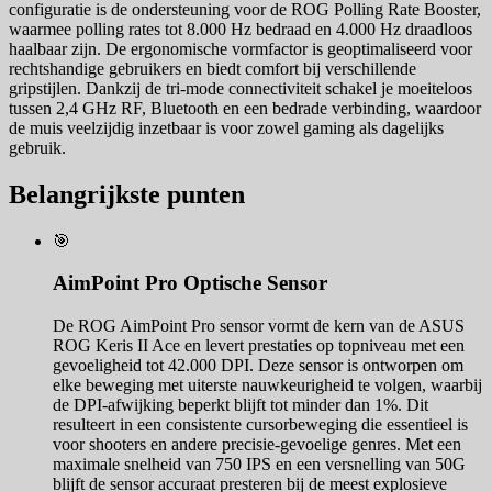
configuratie is de ondersteuning voor de ROG Polling Rate Booster,
waarmee polling rates tot 8.000 Hz bedraad en 4.000 Hz draadloos
haalbaar zijn. De ergonomische vormfactor is geoptimaliseerd voor
rechtshandige gebruikers en biedt comfort bij verschillende
gripstijlen. Dankzij de tri-mode connectiviteit schakel je moeiteloos
tussen 2,4 GHz RF, Bluetooth en een bedrade verbinding, waardoor
de muis veelzijdig inzetbaar is voor zowel gaming als dagelijks
gebruik.
Belangrijkste punten
🎯
AimPoint Pro Optische Sensor
De ROG AimPoint Pro sensor vormt de kern van de ASUS
ROG Keris II Ace en levert prestaties op topniveau met een
gevoeligheid tot 42.000 DPI. Deze sensor is ontworpen om
elke beweging met uiterste nauwkeurigheid te volgen, waarbij
de DPI-afwijking beperkt blijft tot minder dan 1%. Dit
resulteert in een consistente cursorbeweging die essentieel is
voor shooters en andere precisie-gevoelige genres. Met een
maximale snelheid van 750 IPS en een versnelling van 50G
blijft de sensor accuraat presteren bij de meest explosieve