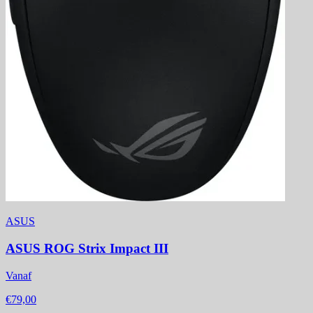
ASUS
ASUS ROG Strix Impact III
Vanaf
€79,00