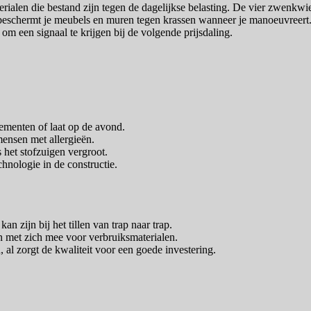
terialen die bestand zijn tegen de dagelijkse belasting. De vier zwenk
 beschermt je meubels en muren tegen krassen wanneer je manoeuvreert. 
om een signaal te krijgen bij de volgende prijsdaling.
tementen of laat op de avond.
mensen met allergieën.
s het stofzuigen vergroot.
hnologie in de constructie.
an zijn bij het tillen van trap naar trap.
n met zich mee voor verbruiksmaterialen.
 al zorgt de kwaliteit voor een goede investering.
1