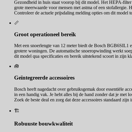
Gezondheid in huis staat voorop bij dit model. Het HEPA-filter 
grote meerwaarde voor mensen met astma of een stofallergie. He
Controleer de actuele prijsdaling melding opties om dit model te
📏
Groot operationeel bereik
Met een snoerlengte van 12 meter biedt de Bosch BGB6SIL1 een e
grotere woningen. De automatische snoeropwinding werkt soepel e
dit model qua specificaties en bereik uitstekend scoort in zijn kl
🧰
Geïntegreerde accessoires
Bosch heeft nagedacht over gebruiksgemak door essentiële acces
in een handig vak. Je hebt alles bij de hand zonder dat je met l
Zoek de beste deal en zorg dat deze accessoires standaard zijn 
🏗️
Robuuste bouwkwaliteit