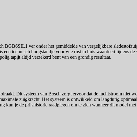
sch BGB6SIL1 ver onder het gemiddelde van vergelijkbare sledestofzuige
 is een technisch hoogstandje voor wie rust in huis waardeert tijdens d
olig tapijt altijd verzekerd bent van een grondig resultaat.
 volraakt. Dit systeem van Bosch zorgt ervoor dat de luchtstroom niet 
 maximale zuigkracht. Het systeem is ontwikkeld om langdurig optimaal 
ng kun je de prijshistorie raadplegen om te zien wanneer dit model met 