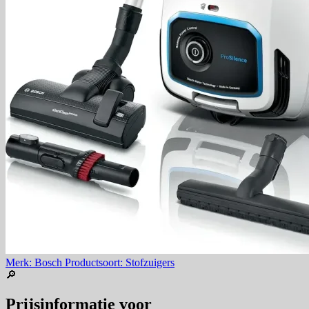
Merk: Bosch
Productsoort: Stofzuigers
🔎
Prijsinformatie voor