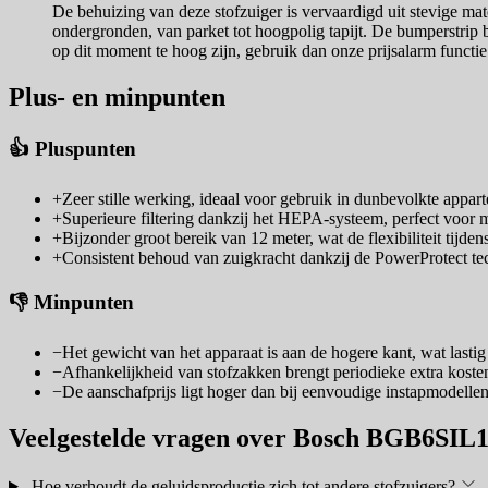
De behuizing van deze stofzuiger is vervaardigd uit stevige ma
ondergronden, van parket tot hoogpolig tapijt. De bumperstrip
op dit moment te hoog zijn, gebruik dan onze prijsalarm functie 
Plus- en minpunten
👍 Pluspunten
+
Zeer stille werking, ideaal voor gebruik in dunbevolkte appar
+
Superieure filtering dankzij het HEPA-systeem, perfect voor 
+
Bijzonder groot bereik van 12 meter, wat de flexibiliteit tijden
+
Consistent behoud van zuigkracht dankzij de PowerProtect tec
👎 Minpunten
−
Het gewicht van het apparaat is aan de hogere kant, wat lastig k
−
Afhankelijkheid van stofzakken brengt periodieke extra koste
−
De aanschafprijs ligt hoger dan bij eenvoudige instapmodellen,
Veelgestelde vragen over Bosch BGB6SIL
Hoe verhoudt de geluidsproductie zich tot andere stofzuigers?