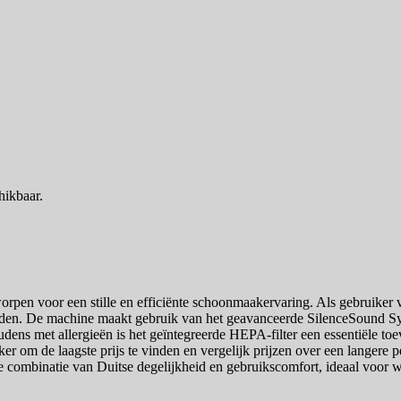
hikbaar.
rpen voor een stille en efficiënte schoonmaakervaring. Als gebruiker v
en. De machine maakt gebruik van het geavanceerde SilenceSound Syste
dens met allergieën is het geïntegreerde HEPA-filter een essentiële toev
er om de laagste prijs te vinden en vergelijk prijzen over een langere pe
de combinatie van Duitse degelijkheid en gebruikscomfort, ideaal voor 