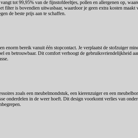
vangt tot 99,95% van de fijnstofdeeltjes, pollen en allergenen op, waar
t filter is bovendien uitwasbaar, waardoor je geen extra kosten maakt 
gen de beste prijs aan te schaffen.
norm bereik vanuit één stopcontact. Je verplaatst de stofzuiger minder 
n betrouwbaar. Dit comfort verhoogt de gebruiksvriendelijkheid aanzienl
asse.
soires zoals een meubelmondstuk, een kierenzuiger en een meubelborstel
osse onderdelen in de weer hoeft. Dit design voorkomt verlies van onderd
inbegrepen.