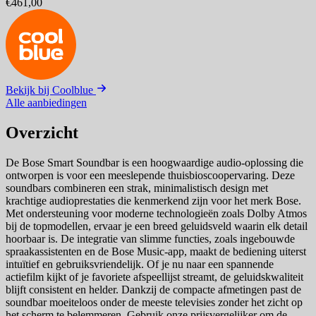
€461,00
Bekijk bij Coolblue
Alle aanbiedingen
Overzicht
De Bose Smart Soundbar is een hoogwaardige audio-oplossing die
ontworpen is voor een meeslepende thuisbioscoopervaring. Deze
soundbars combineren een strak, minimalistisch design met
krachtige audioprestaties die kenmerkend zijn voor het merk Bose.
Met ondersteuning voor moderne technologieën zoals Dolby Atmos
bij de topmodellen, ervaar je een breed geluidsveld waarin elk detail
hoorbaar is. De integratie van slimme functies, zoals ingebouwde
spraakassistenten en de Bose Music-app, maakt de bediening uiterst
intuïtief en gebruiksvriendelijk. Of je nu naar een spannende
actiefilm kijkt of je favoriete afspeellijst streamt, de geluidskwaliteit
blijft consistent en helder. Dankzij de compacte afmetingen past de
soundbar moeiteloos onder de meeste televisies zonder het zicht op
het scherm te belemmeren. Gebruik onze prijsvergelijker om de