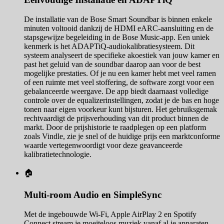
De installatie van de Bose Smart Soundbar is binnen enkele
minuten voltooid dankzij de HDMI eARC-aansluiting en de
stapsgewijze begeleiding in de Bose Music-app. Een uniek
kenmerk is het ADAPTiQ-audiokalibratiesysteem. Dit
systeem analyseert de specifieke akoestiek van jouw kamer en
past het geluid van de soundbar daarop aan voor de best
mogelijke prestaties. Of je nu een kamer hebt met veel ramen
of een ruimte met veel stoffering, de software zorgt voor een
gebalanceerde weergave. De app biedt daarnaast volledige
controle over de equalizerinstellingen, zodat je de bas en hoge
tonen naar eigen voorkeur kunt bijsturen. Het gebruiksgemak
rechtvaardigt de prijsverhouding van dit product binnen de
markt. Door de prijshistorie te raadplegen op een platform
zoals Vindle, zie je snel of de huidige prijs een marktconforme
waarde vertegenwoordigt voor deze geavanceerde
kalibratietechnologie.
🏠
Multi-room Audio en SimpleSync
Met de ingebouwde Wi-Fi, Apple AirPlay 2 en Spotify
Connect stream je moeiteloos muziek vanaf al je apparaten.