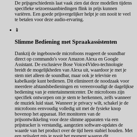
De prijsgeschiedenis laat vaak zien dat deze modellen tijdens
specifieke seizoensaanbiedingen flink in prijs kunnen
variëren. Een goede prijsvergelijker helpt je om nooit te veel
te betalen voor deze audio-ervaring.
📱
Slimme Bediening met Spraakassistenten
Dankzij de ingebouwde microfoons reageert de soundbar
direct op commando's voor Amazon Alexa en Google
Assistant. De exclusieve Bose Voice4Video-technologie
breidt de mogelijkheden van Alexa uit, waardoor je met je
stem niet alleen de soundbar, maar ook je televisie en
kabelkastje kunt bedienen. Dit elimineert de noodzaak voor
meerdere afstandsbedieningen en vereenvoudigt de dagelijkse
bediening van je entertainmentcenter. De microfoons zijn
specifiek ontworpen om je stem te herkennen, zelfs wanneer
de muziek luid staat. Wanneer je privacy wilt, schakel je de
microfoons eenvoudig volledig uit met de fysieke knop
bovenop het apparaat. Het monitoren van de
prijsontwikkeling voor deze slimme apparaten via een
prijstracker is verstandig, aangezien software-updates de
waarde van het product over de tijd heen stabiel houden. Met
een prijsalert mis je nooit het moment waarop dit