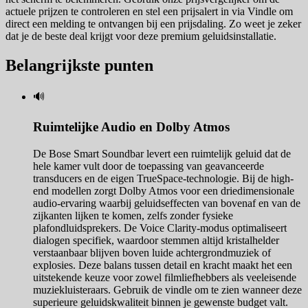
actuele prijzen te controleren en stel een prijsalert in via Vindle om
direct een melding te ontvangen bij een prijsdaling. Zo weet je zeker
dat je de beste deal krijgt voor deze premium geluidsinstallatie.
Belangrijkste punten
🔊
Ruimtelijke Audio en Dolby Atmos
De Bose Smart Soundbar levert een ruimtelijk geluid dat de
hele kamer vult door de toepassing van geavanceerde
transducers en de eigen TrueSpace-technologie. Bij de high-
end modellen zorgt Dolby Atmos voor een driedimensionale
audio-ervaring waarbij geluidseffecten van bovenaf en van de
zijkanten lijken te komen, zelfs zonder fysieke
plafondluidsprekers. De Voice Clarity-modus optimaliseert
dialogen specifiek, waardoor stemmen altijd kristalhelder
verstaanbaar blijven boven luide achtergrondmuziek of
explosies. Deze balans tussen detail en kracht maakt het een
uitstekende keuze voor zowel filmliefhebbers als veeleisende
muziekluisteraars. Gebruik de vindle om te zien wanneer deze
superieure geluidskwaliteit binnen je gewenste budget valt.