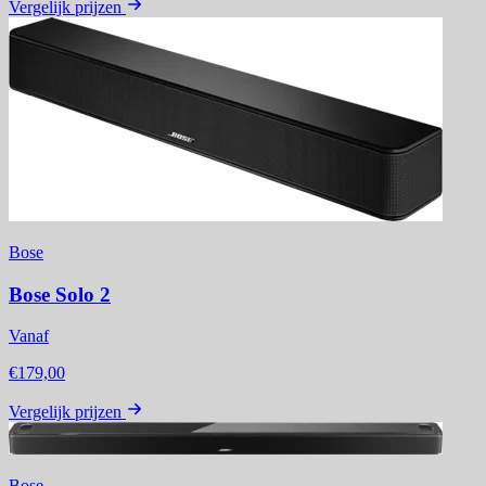
Vergelijk prijzen
Bose
Bose Solo 2
Vanaf
€179,00
Vergelijk prijzen
Bose