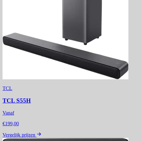
TCL
TCL S55H
Vanaf
€199,00
Vergelijk prijzen