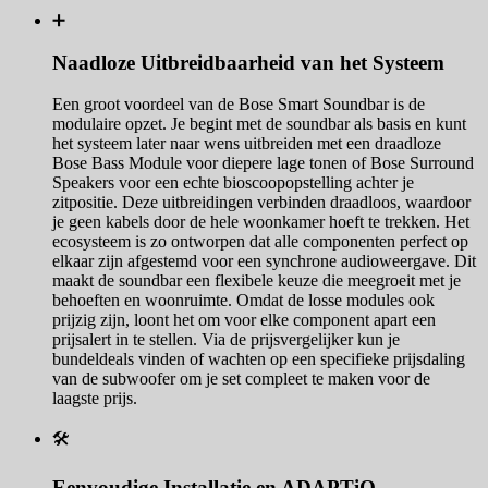
➕
Naadloze Uitbreidbaarheid van het Systeem
Een groot voordeel van de Bose Smart Soundbar is de
modulaire opzet. Je begint met de soundbar als basis en kunt
het systeem later naar wens uitbreiden met een draadloze
Bose Bass Module voor diepere lage tonen of Bose Surround
Speakers voor een echte bioscoopopstelling achter je
zitpositie. Deze uitbreidingen verbinden draadloos, waardoor
je geen kabels door de hele woonkamer hoeft te trekken. Het
ecosysteem is zo ontworpen dat alle componenten perfect op
elkaar zijn afgestemd voor een synchrone audioweergave. Dit
maakt de soundbar een flexibele keuze die meegroeit met je
behoeften en woonruimte. Omdat de losse modules ook
prijzig zijn, loont het om voor elke component apart een
prijsalert in te stellen. Via de prijsvergelijker kun je
bundeldeals vinden of wachten op een specifieke prijsdaling
van de subwoofer om je set compleet te maken voor de
laagste prijs.
🛠️
Eenvoudige Installatie en ADAPTiQ