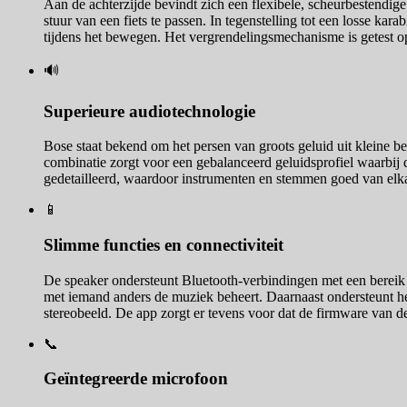
Aan de achterzijde bevindt zich een flexibele, scheurbestendige
stuur van een fiets te passen. In tegenstelling tot een losse kara
tijdens het bewegen. Het vergrendelingsmechanisme is getest o
🔊
Superieure audiotechnologie
Bose staat bekend om het persen van groots geluid uit kleine 
combinatie zorgt voor een gebalanceerd geluidsprofiel waarbij d
gedetailleerd, waardoor instrumenten en stemmen goed van elka
📱
Slimme functies en connectiviteit
De speaker ondersteunt Bluetooth-verbindingen met een bereik
met iemand anders de muziek beheert. Daarnaast ondersteunt h
stereobeeld. De app zorgt er tevens voor dat de firmware van de
📞
Geïntegreerde microfoon