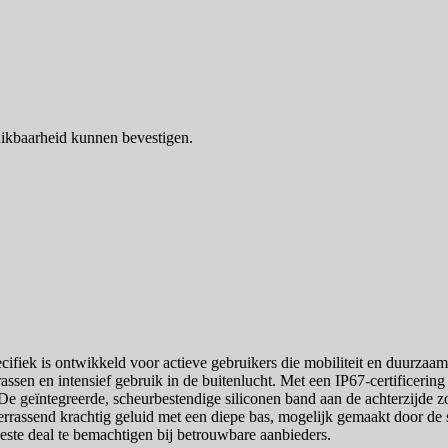
ikbaarheid kunnen bevestigen.
fiek is ontwikkeld voor actieve gebruikers die mobiliteit en duurzaa
assen en intensief gebruik in de buitenlucht. Met een IP67-certificering 
e geïntegreerde, scheurbestendige siliconen band aan de achterzijde zor
assend krachtig geluid met een diepe bas, mogelijk gemaakt door de s
beste deal te bemachtigen bij betrouwbare aanbieders.