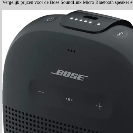
Vergelijk prijzen voor de Bose SoundLink Micro Bluetooth speaker en