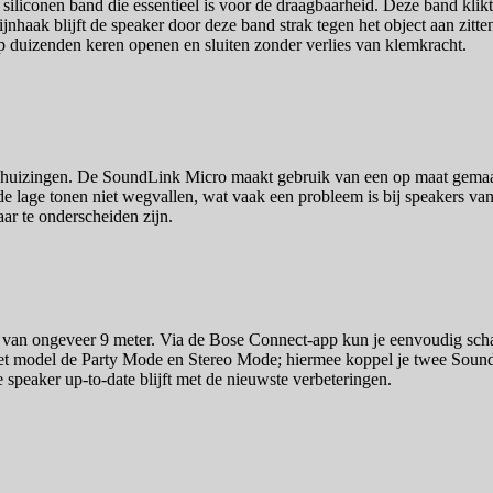
 siliconen band die essentieel is voor de draagbaarheid. Deze band klik
bijnhaak blijft de speaker door deze band strak tegen het object aan zitte
p duizenden keren openen en sluiten zonder verlies van klemkracht.
behuizingen. De SoundLink Micro maakt gebruik van een op maat gemaak
e lage tonen niet wegvallen, wat vaak een probleem is bij speakers van 
ar te onderscheiden zijn.
 van ongeveer 9 meter. Via de Bose Connect-app kun je eenvoudig scha
et model de Party Mode en Stereo Mode; hiermee koppel je twee SoundL
 speaker up-to-date blijft met de nieuwste verbeteringen.