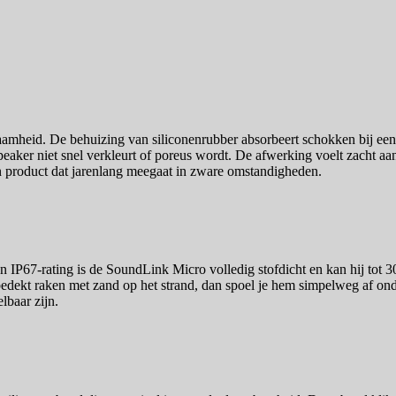
amheid. De behuizing van siliconenrubber absorbeert schokken bij een 
ker niet snel verkleurt of poreus wordt. De afwerking voelt zacht aan, m
een product dat jarenlang meegaat in zware omstandigheden.
n IP67-rating is de SoundLink Micro volledig stofdicht en kan hij tot
ekt raken met zand op het strand, dan spoel je hem simpelweg af onde
baar zijn.