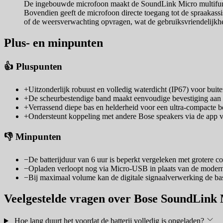
De ingebouwde microfoon maakt de SoundLink Micro multifunct
Bovendien geeft de microfoon directe toegang tot de spraakassis
of de weersverwachting opvragen, wat de gebruiksvriendelijkhei
Plus- en minpunten
👍 Pluspunten
+
Uitzonderlijk robuust en volledig waterdicht (IP67) voor buit
+
De scheurbestendige band maakt eenvoudige bevestiging aan t
+
Verrassend diepe bas en helderheid voor een ultra-compacte b
+
Ondersteunt koppeling met andere Bose speakers via de app v
👎 Minpunten
−
De batterijduur van 6 uur is beperkt vergeleken met grotere c
−
Opladen verloopt nog via Micro-USB in plaats van de moder
−
Bij maximaal volume kan de digitale signaalverwerking de ba
Veelgestelde vragen over Bose SoundLink
Hoe lang duurt het voordat de batterij volledig is opgeladen?