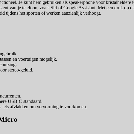
ioneel. Je kunt hem gebruiken als speakerphone voor kristalheldere 
tent van je telefoon, zoals Siri of Google Assistant. Met een druk op 
d tijdens het sporten of werken aanzienlijk verhoogt.
engebruik.
assen en voertuigen mogelijk.
ehuizing.
oor stereo-geluid.
oncurrenten.
nere USB-C standaard.
s iets afvlakken om vervorming te voorkomen.
 Micro