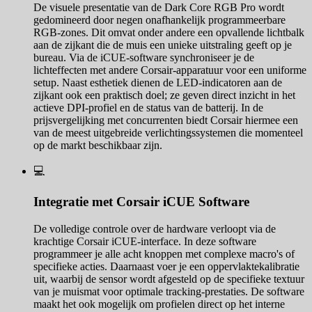
De visuele presentatie van de Dark Core RGB Pro wordt
gedomineerd door negen onafhankelijk programmeerbare
RGB-zones. Dit omvat onder andere een opvallende lichtbalk
aan de zijkant die de muis een unieke uitstraling geeft op je
bureau. Via de iCUE-software synchroniseer je de
lichteffecten met andere Corsair-apparatuur voor een uniforme
setup. Naast esthetiek dienen de LED-indicatoren aan de
zijkant ook een praktisch doel; ze geven direct inzicht in het
actieve DPI-profiel en de status van de batterij. In de
prijsvergelijking met concurrenten biedt Corsair hiermee een
van de meest uitgebreide verlichtingssystemen die momenteel
op de markt beschikbaar zijn.
💻
Integratie met Corsair iCUE Software
De volledige controle over de hardware verloopt via de
krachtige Corsair iCUE-interface. In deze software
programmeer je alle acht knoppen met complexe macro's of
specifieke acties. Daarnaast voer je een oppervlaktekalibratie
uit, waarbij de sensor wordt afgesteld op de specifieke textuur
van je muismat voor optimale tracking-prestaties. De software
maakt het ook mogelijk om profielen direct op het interne