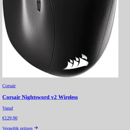
Corsair
Corsair Nightsword v2 Wireless
Vanaf
€129,90
Vergelijk prijzen