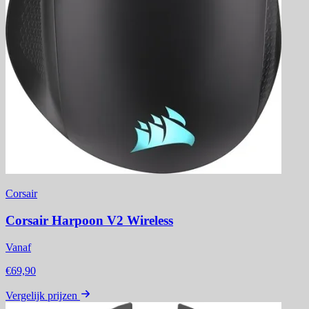
Corsair
Corsair Harpoon V2 Wireless
Vanaf
€69,90
Vergelijk prijzen