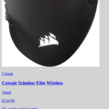
Corsair
Corsair Scimitar Elite Wireless
Vanaf
€134,90
5%
onder normale prijs