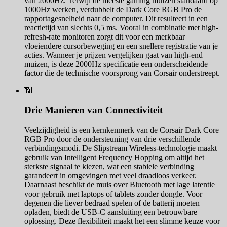
van 2000Hz. Terwijl de meeste gaming muizen standaard op
1000Hz werken, verdubbelt de Dark Core RGB Pro de
rapportagesnelheid naar de computer. Dit resulteert in een
reactietijd van slechts 0,5 ms. Vooral in combinatie met high-
refresh-rate monitoren zorgt dit voor een merkbaar
vloeiendere cursorbeweging en een snellere registratie van je
acties. Wanneer je prijzen vergelijken gaat van high-end
muizen, is deze 2000Hz specificatie een onderscheidende
factor die de technische voorsprong van Corsair onderstreept.
📶
Drie Manieren van Connectiviteit
Veelzijdigheid is een kernkenmerk van de Corsair Dark Core
RGB Pro door de ondersteuning van drie verschillende
verbindingsmodi. De Slipstream Wireless-technologie maakt
gebruik van Intelligent Frequency Hopping om altijd het
sterkste signaal te kiezen, wat een stabiele verbinding
garandeert in omgevingen met veel draadloos verkeer.
Daarnaast beschikt de muis over Bluetooth met lage latentie
voor gebruik met laptops of tablets zonder dongle. Voor
degenen die liever bedraad spelen of de batterij moeten
opladen, biedt de USB-C aansluiting een betrouwbare
oplossing. Deze flexibiliteit maakt het een slimme keuze voor