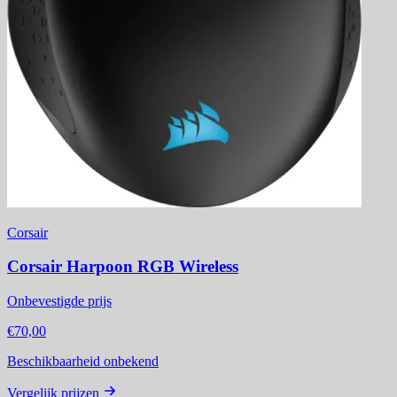
Corsair
Corsair Harpoon RGB Wireless
Onbevestigde prijs
€70,00
Beschikbaarheid onbekend
Vergelijk prijzen