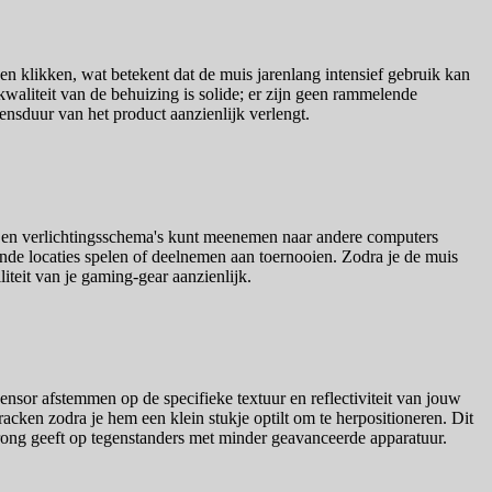
 klikken, wat betekent dat de muis jarenlang intensief gebruik kan
kwaliteit van de behuizing is solide; er zijn geen rammelende
nsduur van het product aanzienlijk verlengt.
ngen en verlichtingsschema's kunt meenemen naar andere computers
lende locaties spelen of deelnemen aan toernooien. Zodra je de muis
iteit van je gaming-gear aanzienlijk.
ensor afstemmen op de specifieke textuur en reflectiviteit van jouw
tracken zodra je hem een klein stukje optilt om te herpositioneren. Dit
prong geeft op tegenstanders met minder geavanceerde apparatuur.