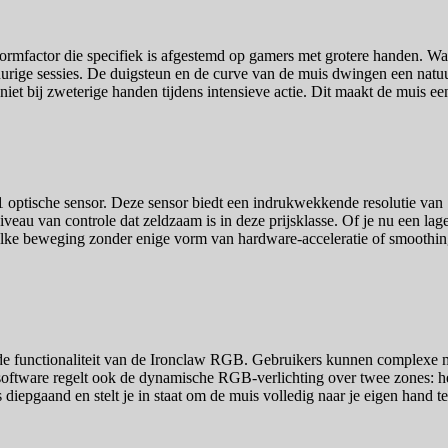
rmfactor die specifiek is afgestemd op gamers met grotere handen. Waa
urige sessies. De duigsteun en de curve van de muis dwingen een natuur
 niet bij zweterige handen tijdens intensieve actie. Dit maakt de muis een 
tische sensor. Deze sensor biedt een indrukwekkende resolutie van 18
iveau van controle dat zeldzaam is in deze prijsklasse. Of je nu een l
elke beweging zonder enige vorm van hardware-acceleratie of smoothing.
r de functionaliteit van de Ironclaw RGB. Gebruikers kunnen complexe
software regelt ook de dynamische RGB-verlichting over twee zones: het
diepgaand en stelt je in staat om de muis volledig naar je eigen hand te z