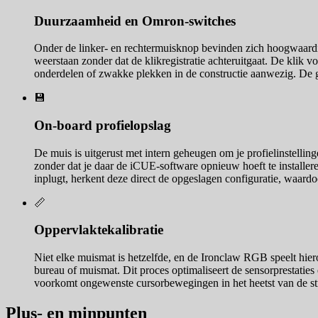
Duurzaamheid en Omron-switches
Onder de linker- en rechtermuisknop bevinden zich hoogwaardig
weerstaan zonder dat de klikregistratie achteruitgaat. De klik v
onderdelen of zwakke plekken in de constructie aanwezig. De g
💾
On-board profielopslag
De muis is uitgerust met intern geheugen om je profielinstellin
zonder dat je daar de iCUE-software opnieuw hoeft te installere
inplugt, herkent deze direct de opgeslagen configuratie, waardo
📏
Oppervlaktekalibratie
Niet elke muismat is hetzelfde, en de Ironclaw RGB speelt hiero
bureau of muismat. Dit proces optimaliseert de sensorprestaties e
voorkomt ongewenste cursorbewegingen in het heetst van de stri
Plus- en minpunten