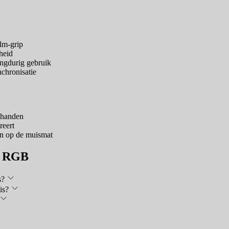
lm-grip
heid
ngdurig gebruik
chronisatie
e handen
reert
en op de muismat
aw RGB
s?
is?