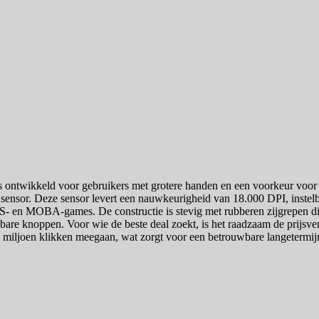
s ontwikkeld voor gebruikers met grotere handen en een voorkeur voor
nsor. Deze sensor levert een nauwkeurigheid van 18.000 DPI, instelb
FPS- en MOBA-games. De constructie is stevig met rubberen zijgrepen d
 knoppen. Voor wie de beste deal zoekt, is het raadzaam de prijsverge
miljoen klikken meegaan, wat zorgt voor een betrouwbare langetermijn