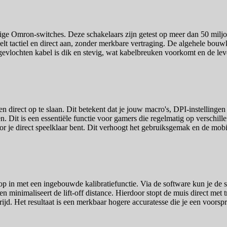
e Omron-switches. Deze schakelaars zijn getest op meer dan 50 miljoen
oelt tactiel en direct aan, zonder merkbare vertraging. De algehele bouw
evlochten kabel is dik en stevig, wat kabelbreuken voorkomt en de leve
gen direct op te slaan. Dit betekent dat je jouw macro's, DPI-instelli
n. Dit is een essentiële functie voor gamers die regelmatig op verschil
or je direct speelklaar bent. Dit verhoogt het gebruiksgemak en de mobil
p in met een ingebouwde kalibratiefunctie. Via de software kun je de s
n minimaliseert de lift-off distance. Hierdoor stopt de muis direct met 
jd. Het resultaat is een merkbaar hogere accuratesse die je een voors