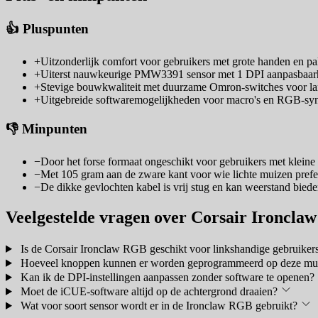
👍 Pluspunten
+
Uitzonderlijk comfort voor gebruikers met grote handen en pa
+
Uiterst nauwkeurige PMW3391 sensor met 1 DPI aanpasbaar
+
Stevige bouwkwaliteit met duurzame Omron-switches voor la
+
Uitgebreide softwaremogelijkheden voor macro's en RGB-syn
👎 Minpunten
−
Door het forse formaat ongeschikt voor gebruikers met klein
−
Met 105 gram aan de zware kant voor wie lichte muizen prefe
−
De dikke gevlochten kabel is vrij stug en kan weerstand bied
Veelgestelde vragen over Corsair Ironcl
Is de Corsair Ironclaw RGB geschikt voor linkshandige gebruiker
Hoeveel knoppen kunnen er worden geprogrammeerd op deze mu
Kan ik de DPI-instellingen aanpassen zonder software te openen?
Moet de iCUE-software altijd op de achtergrond draaien?
Wat voor soort sensor wordt er in de Ironclaw RGB gebruikt?