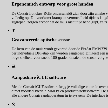
Ergonomisch ontwerp voor grote handen
De Corsair Ironclaw RGB onderscheidt zich door zijn unieke vo
volledig op. Dit voorkomt kramp en vermoeidheid tijdens langd
zijgrepen, zorgen ervoor dat de muis niet uit je hand glipt, zelfs
🎯
Geavanceerde optische sensor
De kern van de muis wordt gevormd door de PixArt PMW3391 op
per individuele DPI-stap kan worden aangepast. Dit geeft een n
hoge snelheid voor snelle 180-graden draaien, de sensor volgt 
💻
Aanpasbare iCUE software
Met de Corsair iCUE-software krijg je volledige controle ove
direct voordeel biedt in MMO's en productiviteitssoftware. De 
alle andere Corsair-randapparatuur in je systeem. De interface is 
🛠️