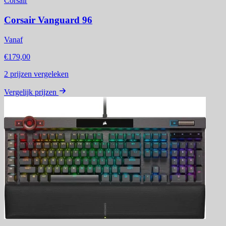
Corsair
Corsair Vanguard 96
Vanaf
€179,00
2
prijzen vergeleken
Vergelijk prijzen