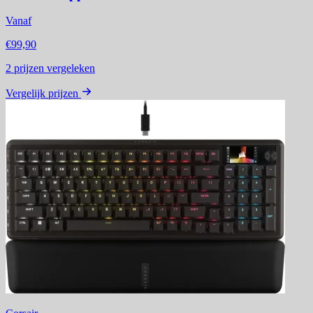
Vanaf
€99,90
2
prijzen vergeleken
Vergelijk prijzen