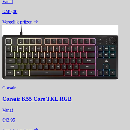
Vanaf
€249,00
Vergelijk prijzen
Corsair
Corsair K55 Core TKL RGB
Vanaf
€43,95