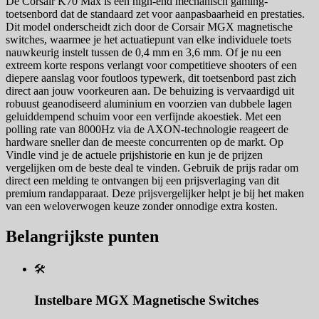
De Corsair K70 Max is een high-end mechanisch gaming-
toetsenbord dat de standaard zet voor aanpasbaarheid en prestaties.
Dit model onderscheidt zich door de Corsair MGX magnetische
switches, waarmee je het actuatiepunt van elke individuele toets
nauwkeurig instelt tussen de 0,4 mm en 3,6 mm. Of je nu een
extreem korte respons verlangt voor competitieve shooters of een
diepere aanslag voor foutloos typewerk, dit toetsenbord past zich
direct aan jouw voorkeuren aan. De behuizing is vervaardigd uit
robuust geanodiseerd aluminium en voorzien van dubbele lagen
geluiddempend schuim voor een verfijnde akoestiek. Met een
polling rate van 8000Hz via de AXON-technologie reageert de
hardware sneller dan de meeste concurrenten op de markt. Op
Vindle vind je de actuele prijshistorie en kun je de prijzen
vergelijken om de beste deal te vinden. Gebruik de prijs radar om
direct een melding te ontvangen bij een prijsverlaging van dit
premium randapparaat. Deze prijsvergelijker helpt je bij het maken
van een weloverwogen keuze zonder onnodige extra kosten.
Belangrijkste punten
🛠️
Instelbare MGX Magnetische Switches