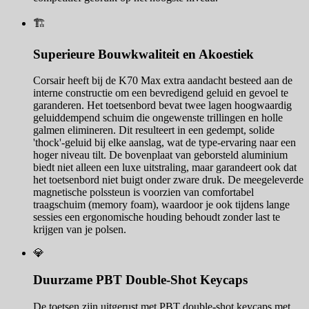
🏗️
Superieure Bouwkwaliteit en Akoestiek
Corsair heeft bij de K70 Max extra aandacht besteed aan de
interne constructie om een bevredigend geluid en gevoel te
garanderen. Het toetsenbord bevat twee lagen hoogwaardig
geluiddempend schuim die ongewenste trillingen en holle
galmen elimineren. Dit resulteert in een gedempt, solide
'thock'-geluid bij elke aanslag, wat de type-ervaring naar een
hoger niveau tilt. De bovenplaat van geborsteld aluminium
biedt niet alleen een luxe uitstraling, maar garandeert ook dat
het toetsenbord niet buigt onder zware druk. De meegeleverde
magnetische polssteun is voorzien van comfortabel
traagschuim (memory foam), waardoor je ook tijdens lange
sessies een ergonomische houding behoudt zonder last te
krijgen van je polsen.
💎
Duurzame PBT Double-Shot Keycaps
De toetsen zijn uitgerust met PBT double-shot keycaps met