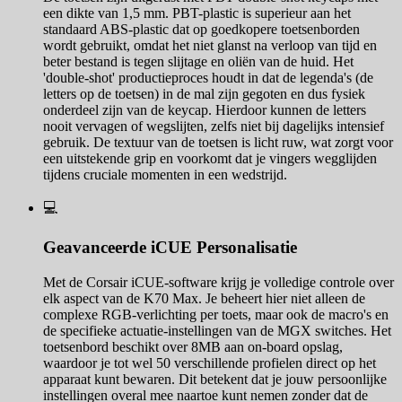
een dikte van 1,5 mm. PBT-plastic is superieur aan het
standaard ABS-plastic dat op goedkopere toetsenborden
wordt gebruikt, omdat het niet glanst na verloop van tijd en
beter bestand is tegen slijtage en oliën van de huid. Het
'double-shot' productieproces houdt in dat de legenda's (de
letters op de toetsen) in de mal zijn gegoten en dus fysiek
onderdeel zijn van de keycap. Hierdoor kunnen de letters
nooit vervagen of wegslijten, zelfs niet bij dagelijks intensief
gebruik. De textuur van de toetsen is licht ruw, wat zorgt voor
een uitstekende grip en voorkomt dat je vingers wegglijden
tijdens cruciale momenten in een wedstrijd.
💻
Geavanceerde iCUE Personalisatie
Met de Corsair iCUE-software krijg je volledige controle over
elk aspect van de K70 Max. Je beheert hier niet alleen de
complexe RGB-verlichting per toets, maar ook de macro's en
de specifieke actuatie-instellingen van de MGX switches. Het
toetsenbord beschikt over 8MB aan on-board opslag,
waardoor je tot wel 50 verschillende profielen direct op het
apparaat kunt bewaren. Dit betekent dat je jouw persoonlijke
instellingen overal mee naartoe kunt nemen zonder dat de