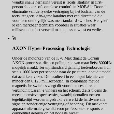
waarbij snelle herhaling vereist is, zoals 'strafing' in first-
person shooters of complexe combo's in MOBA's. Door de
eliminatie van de fysieke vertraging bij het loslaten van de
toets, reageert je in-game karakter met een directheid die
voorheen onmogelijk was met standaard switches. Het geeft
je een merkbaar technisch voordeel in situaties waar
milliseconden het verschil maken tussen winst en verlies.
🚀
AXON Hyper-Processing Technologie
Onder de motorkap van de K70 Max draait de Corsair
AXON-processor, die een polling rate van maar liefst 8000Hz
mogelijk maakt. Terwijl standaard gaming-toetsenborden hun
status 1000 keer per seconde naar de pc sturen, doet dit model
dat acht keer vaker. Dit resulteert in een input-latentie van
minder dan 0,125 milliseconden. In combinatie met de
magnetische switches zorgt dit voor de meest directe
verbinding tussen je vingers en het scherm. Zelfs tijdens de
meest intensieve speelsessies, waarbij tientallen toetsen
tegelijkertijd worden ingedrukt, verwerkt de hardware alle
signalen zonder enige vertraging of hapering. Dit maakt het
apparaat uitermate geschikt voor professionele e-sports en
competitief gebruik op het hoogste niveau.