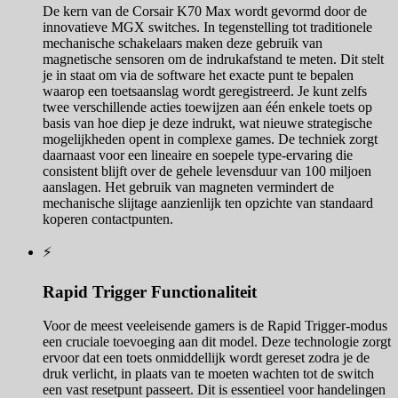
De kern van de Corsair K70 Max wordt gevormd door de
innovatieve MGX switches. In tegenstelling tot traditionele
mechanische schakelaars maken deze gebruik van
magnetische sensoren om de indrukafstand te meten. Dit stelt
je in staat om via de software het exacte punt te bepalen
waarop een toetsaanslag wordt geregistreerd. Je kunt zelfs
twee verschillende acties toewijzen aan één enkele toets op
basis van hoe diep je deze indrukt, wat nieuwe strategische
mogelijkheden opent in complexe games. De techniek zorgt
daarnaast voor een lineaire en soepele type-ervaring die
consistent blijft over de gehele levensduur van 100 miljoen
aanslagen. Het gebruik van magneten vermindert de
mechanische slijtage aanzienlijk ten opzichte van standaard
koperen contactpunten.
⚡
Rapid Trigger Functionaliteit
Voor de meest veeleisende gamers is de Rapid Trigger-modus
een cruciale toevoeging aan dit model. Deze technologie zorgt
ervoor dat een toets onmiddellijk wordt gereset zodra je de
druk verlicht, in plaats van te moeten wachten tot de switch
een vast resetpunt passeert. Dit is essentieel voor handelingen