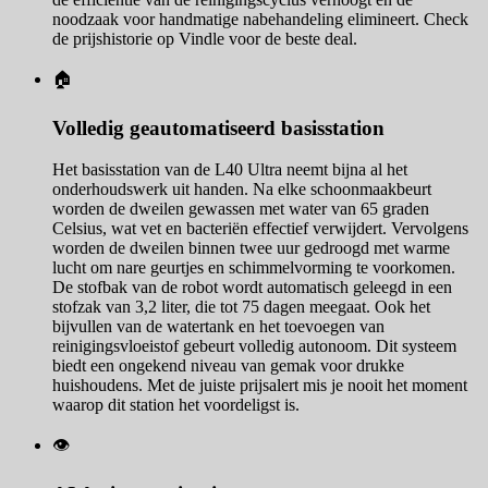
noodzaak voor handmatige nabehandeling elimineert. Check
de prijshistorie op Vindle voor de beste deal.
🏠
Volledig geautomatiseerd basisstation
Het basisstation van de L40 Ultra neemt bijna al het
onderhoudswerk uit handen. Na elke schoonmaakbeurt
worden de dweilen gewassen met water van 65 graden
Celsius, wat vet en bacteriën effectief verwijdert. Vervolgens
worden de dweilen binnen twee uur gedroogd met warme
lucht om nare geurtjes en schimmelvorming te voorkomen.
De stofbak van de robot wordt automatisch geleegd in een
stofzak van 3,2 liter, die tot 75 dagen meegaat. Ook het
bijvullen van de watertank en het toevoegen van
reinigingsvloeistof gebeurt volledig autonoom. Dit systeem
biedt een ongekend niveau van gemak voor drukke
huishoudens. Met de juiste prijsalert mis je nooit het moment
waarop dit station het voordeligst is.
👁️