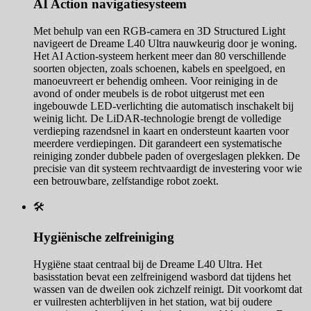
AI Action navigatiesysteem
Met behulp van een RGB-camera en 3D Structured Light
navigeert de Dreame L40 Ultra nauwkeurig door je woning.
Het AI Action-systeem herkent meer dan 80 verschillende
soorten objecten, zoals schoenen, kabels en speelgoed, en
manoeuvreert er behendig omheen. Voor reiniging in de
avond of onder meubels is de robot uitgerust met een
ingebouwde LED-verlichting die automatisch inschakelt bij
weinig licht. De LiDAR-technologie brengt de volledige
verdieping razendsnel in kaart en ondersteunt kaarten voor
meerdere verdiepingen. Dit garandeert een systematische
reiniging zonder dubbele paden of overgeslagen plekken. De
precisie van dit systeem rechtvaardigt de investering voor wie
een betrouwbare, zelfstandige robot zoekt.
🛠️
Hygiënische zelfreiniging
Hygiëne staat centraal bij de Dreame L40 Ultra. Het
basisstation bevat een zelfreinigend wasbord dat tijdens het
wassen van de dweilen ook zichzelf reinigt. Dit voorkomt dat
er vuilresten achterblijven in het station, wat bij oudere