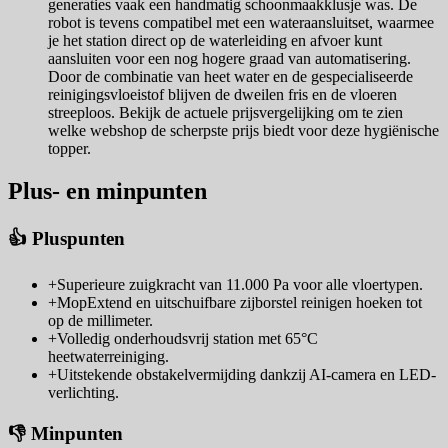
generaties vaak een handmatig schoonmaakklusje was. De
robot is tevens compatibel met een wateraansluitset, waarmee
je het station direct op de waterleiding en afvoer kunt
aansluiten voor een nog hogere graad van automatisering.
Door de combinatie van heet water en de gespecialiseerde
reinigingsvloeistof blijven de dweilen fris en de vloeren
streeploos. Bekijk de actuele prijsvergelijking om te zien
welke webshop de scherpste prijs biedt voor deze hygiënische
topper.
Plus- en minpunten
👍 Pluspunten
+
Superieure zuigkracht van 11.000 Pa voor alle vloertypen.
+
MopExtend en uitschuifbare zijborstel reinigen hoeken tot
op de millimeter.
+
Volledig onderhoudsvrij station met 65°C
heetwaterreiniging.
+
Uitstekende obstakelvermijding dankzij AI-camera en LED-
verlichting.
👎 Minpunten