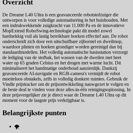
Overzicht
De Dreame L40 Ultra is een geavanceerde robotstofzuiger die
ontworpen is voor volledige automatisering in het huishouden. Met
een indrukwekkende zuigkracht van 11.000 Pa en de innovatieve
MopExtend RoboSwing-technologie pakt dit model zowel
hardnekkig vuil als lastig bereikbare hoeken effectief aan. De robot
onderscheidt zich door een uitschuifbare zijborstel en dweilmop,
waardoor plinten en hoeken grondiger worden gereinigd dan bij
standaardmodellen. Het volledig automatische basisstation verzorgt
de lediging van de stofbak, het wassen van de dweilen met heet
water op 65 graden Celsius en het drogen met warme lucht. Dit
minimaliseert het handmatige onderhoud aanzienlijk. Dankzij
geavanceerde AI-navigatie en RGB-camera's vermijdt de robot
moeiteloos obstakels, zelfs in volledig donkere ruimtes. Gebruik de
Vindle prijstracker om de prijsontwikkeling nauwgezet te volgen en
de beste deal te vinden voor deze alles-in-één reinigingsoplossing. In
deze prijsvergelijker zie je direct waar de Dreame L40 Ultra op dit
moment voor de laagste prijs verkrijgbaar is.
Belangrijkste punten
🌪️