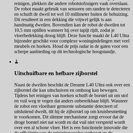
reinigen, plekken die andere robotstofzuigers vaak overslaan.
De robot maakt gebruik van sensoren om randen te detecteren
en schuift de dweil tot wel 10 millimeter buiten de behuizing.
Dit resulteert in een dekking die vrijwel gelijk is aan
handmatig dweilen. Bovendien kan de robot de dweilen tot
10,5 mm optillen wanneer hij over tapijt rijdt, zodat je
vloerbedekking droog blijft. Deze functie maakt de L40 Ultra
bijzonder geschikt voor complexe woningindelingen met veel
meubels en hoeken. Houd de prijs radar in de gaten voor een
scherpe aanbieding op dit technologische hoogstandje.
🧹
Uitschuifbare en hefbare zijborstel
Naast de dweilen beschikt de Dreame L40 Ultra ook over een
zijborstel die kan uitschuiven en omhoog kan bewegen.
Tijdens het reinigen van hoeken schuift de borstel uit om stof
en vuil weg te vegen dat anders onbereikbaar blijft. Wanneer
de robot een vloeibare gemorste substantie detecteert of
uitsluitend dweilt, tilt hij de zijborstel op om kruisbesmetting
te voorkomen. Dit slimme mechanisme zorgt ervoor dat de
droge borstel niet nat wordt en dat vuil niet verspreid wordt
over een al schone vloer. Het is een functionele innovatie die
de efficiëntie van de reinigingscyclus verhoogt en de