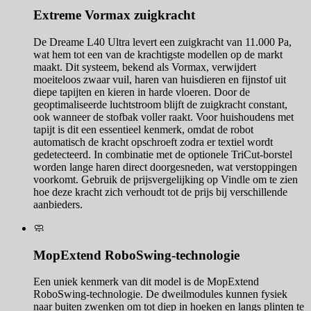
Extreme Vormax zuigkracht
De Dreame L40 Ultra levert een zuigkracht van 11.000 Pa,
wat hem tot een van de krachtigste modellen op de markt
maakt. Dit systeem, bekend als Vormax, verwijdert
moeiteloos zwaar vuil, haren van huisdieren en fijnstof uit
diepe tapijten en kieren in harde vloeren. Door de
geoptimaliseerde luchtstroom blijft de zuigkracht constant,
ook wanneer de stofbak voller raakt. Voor huishoudens met
tapijt is dit een essentieel kenmerk, omdat de robot
automatisch de kracht opschroeft zodra er textiel wordt
gedetecteerd. In combinatie met de optionele TriCut-borstel
worden lange haren direct doorgesneden, wat verstoppingen
voorkomt. Gebruik de prijsvergelijking op Vindle om te zien
hoe deze kracht zich verhoudt tot de prijs bij verschillende
aanbieders.
🧼
MopExtend RoboSwing-technologie
Een uniek kenmerk van dit model is de MopExtend
RoboSwing-technologie. De dweilmodules kunnen fysiek
naar buiten zwenken om tot diep in hoeken en langs plinten te