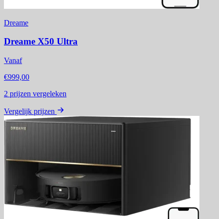
Dreame
Dreame X50 Ultra
Vanaf
€999,00
2
prijzen vergeleken
Vergelijk prijzen