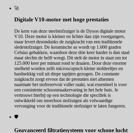
🚀
Digitale V10-motor met hoge prestaties
De kern van deze steelstofzuiger is de Dyson digitale motor
V10. Deze motor is kleiner en lichter dan zijn voorgangers,
maar levert desondanks de zuigkracht van een traditionele
sledestofzuiger. De keramische as wordt op 1.600 graden
Celsius gebakken, waardoor deze drie keer harder is dan staal
maar slechts de helft weegt. Dit stelt de motor in staat om tot
125.000 keer per minuut rond te draaien. Door deze enorme
snelheid worden zelfs microscopisch kleine stofdeeltjes en
hardnekkig vuil uit diepe tapijten gezogen. De constante
zuigkracht zorgt ervoor dat de prestaties niet afnemen
naarmate het stofreservoir voller raakt, wat essentieel is voor
een consistente schoonmaakervaring in het hele huis. Je
vertrouwt hierbij op een technologie die specifiek is
ontwikkeld om snoerloos stofzuigen als volwaardige
vervanging voor de traditionele stofzuiger te laten fungeren.
🛡️
Geavanceerd filtratiesysteem voor schone lucht