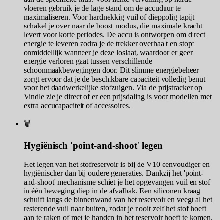
vloeren gebruik je de lage stand om de accuduur te
maximaliseren. Voor hardnekkig vuil of dieppolig tapijt
schakel je over naar de boost-modus, die maximale kracht
levert voor korte periodes. De accu is ontworpen om direct
energie te leveren zodra je de trekker overhaalt en stopt
onmiddellijk wanneer je deze loslaat, waardoor er geen
energie verloren gaat tussen verschillende
schoonmaakbewegingen door. Dit slimme energiebeheer
zorgt ervoor dat je de beschikbare capaciteit volledig benut
voor het daadwerkelijke stofzuigen. Via de prijstracker op
Vindle zie je direct of er een prijsdaling is voor modellen met
extra accucapaciteit of accessoires.
🗑️
Hygiënisch 'point-and-shoot' legen
Het legen van het stofreservoir is bij de V10 eenvoudiger en
hygiënischer dan bij oudere generaties. Dankzij het 'point-
and-shoot' mechanisme schiet je het opgevangen vuil en stof
in één beweging diep in de afvalbak. Een siliconen kraag
schuift langs de binnenwand van het reservoir en veegt al het
resterende vuil naar buiten, zodat je nooit zelf het stof hoeft
aan te raken of met je handen in het reservoir hoeft te komen.