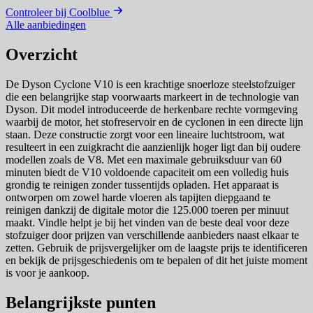
Controleer bij Coolblue
Alle aanbiedingen
Overzicht
De Dyson Cyclone V10 is een krachtige snoerloze steelstofzuiger
die een belangrijke stap voorwaarts markeert in de technologie van
Dyson. Dit model introduceerde de herkenbare rechte vormgeving
waarbij de motor, het stofreservoir en de cyclonen in een directe lijn
staan. Deze constructie zorgt voor een lineaire luchtstroom, wat
resulteert in een zuigkracht die aanzienlijk hoger ligt dan bij oudere
modellen zoals de V8. Met een maximale gebruiksduur van 60
minuten biedt de V10 voldoende capaciteit om een volledig huis
grondig te reinigen zonder tussentijds opladen. Het apparaat is
ontworpen om zowel harde vloeren als tapijten diepgaand te
reinigen dankzij de digitale motor die 125.000 toeren per minuut
maakt. Vindle helpt je bij het vinden van de beste deal voor deze
stofzuiger door prijzen van verschillende aanbieders naast elkaar te
zetten. Gebruik de prijsvergelijker om de laagste prijs te identificeren
en bekijk de prijsgeschiedenis om te bepalen of dit het juiste moment
is voor je aankoop.
Belangrijkste punten