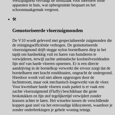
veelzijdigheid vervangt de noodzaak voor meerdere losse
apparaten in huis, wat opbergruimte bespaart en het
schoonmaakgemak vergroot.
🛠️
Gemotoriseerde vloerzuigmonden
De V10 wordt geleverd met gespecialiseerde zuigmonden die
de reinigingsefficiëntie verhogen. De gemotoriseerde
vloerzuigmond drijft stugge nylon borstelharen diep in het
tapijt om hardnekkig vuil en haren van huisdieren te
verwijderen, terwijl zachte antistatische koolstofvezeldraden
fijn stof van harde vloeren opnemen. Er is een directe
aandrijving in de borstelkop verwerkt die ervoor zorgt dat de
borstelharen met kracht ronddraaien, ongeacht de ondergrond.
Hierdoor wordt vuil niet alleen opgezogen door de
luchtstroom, maar ook mechanisch losgewerkt van de vloer.
Voor kwetsbare harde vloeren zoals parket is er vaak een
zachte vloerzuigmond (Fluffy) beschikbaar die grote
brokstukken en fijn stof tegelijkertijd verwijdert zonder
krassen achter te laten. Het wisselen tussen de verschillende
koppen gaat snel via het eenvoudige kliksysteem, waardoor je
zonder onderbrekingen je gehele woning reinigt.