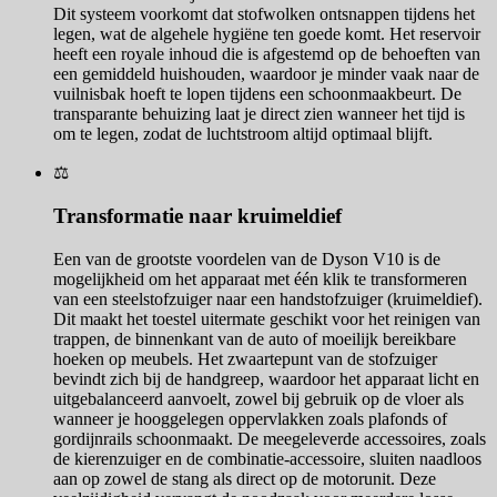
Dit systeem voorkomt dat stofwolken ontsnappen tijdens het
legen, wat de algehele hygiëne ten goede komt. Het reservoir
heeft een royale inhoud die is afgestemd op de behoeften van
een gemiddeld huishouden, waardoor je minder vaak naar de
vuilnisbak hoeft te lopen tijdens een schoonmaakbeurt. De
transparante behuizing laat je direct zien wanneer het tijd is
om te legen, zodat de luchtstroom altijd optimaal blijft.
⚖️
Transformatie naar kruimeldief
Een van de grootste voordelen van de Dyson V10 is de
mogelijkheid om het apparaat met één klik te transformeren
van een steelstofzuiger naar een handstofzuiger (kruimeldief).
Dit maakt het toestel uitermate geschikt voor het reinigen van
trappen, de binnenkant van de auto of moeilijk bereikbare
hoeken op meubels. Het zwaartepunt van de stofzuiger
bevindt zich bij de handgreep, waardoor het apparaat licht en
uitgebalanceerd aanvoelt, zowel bij gebruik op de vloer als
wanneer je hooggelegen oppervlakken zoals plafonds of
gordijnrails schoonmaakt. De meegeleverde accessoires, zoals
de kierenzuiger en de combinatie-accessoire, sluiten naadloos
aan op zowel de stang als direct op de motorunit. Deze