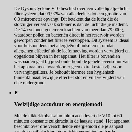
De Dyson Cyclone V10 beschikt over een volledig afgedicht
filtersysteem dat 99,97% van alle deeltjes tot een grootte van
0,3 micrometer opvangt. Dit betekent dat de lucht die de
stofzuiger verlaat vaak schoner is dan de lucht die je inademt.
De 14 cyclonen genereren krachten van meer dan 79.000g,
waardoor pollen en bacteriën direct in het reservoir worden
geworpen zonder het filter te verstoppen. Dit systeem is ideaal
voor huishoudens met allergieën of huisdieren, omdat
allergenen effectief uit de leefomgeving worden verwijderd en
opgesloten blijven in het apparaat. Het filter is bovendien
wasbaar en gaat bij goed onderhoud de gehele levensduur van
het apparaat mee, waardoor er geen extra kosten zijn voor
vervangingsfilters. Je behoudt hiermee een hygiënisch
binnenklimaat terwijl je effectief stof en vuil verwijdert van
elke ondergrond.
🔋
Veelzijdige accuduur en energiemodi
Met de nikkel-kobalt-aluminium accu levert de V10 tot 60
minuten constante zuigkracht in de laagste stand. Het apparaat
beschikt over drie verschillende energiemodi die je aanpast
aan de specifieke klus. Voor lichte vervuiling op harde