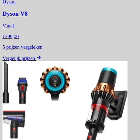
Dyson
Dyson V8
Vanaf
€299,00
5
prijzen vergeleken
Vergelijk prijzen