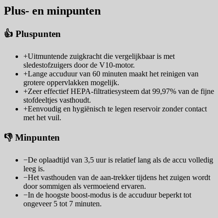
Plus- en minpunten
👍 Pluspunten
+
Uitmuntende zuigkracht die vergelijkbaar is met
sledestofzuigers door de V10-motor.
+
Lange accuduur van 60 minuten maakt het reinigen van
grotere oppervlakken mogelijk.
+
Zeer effectief HEPA-filtratiesysteem dat 99,97% van de fijne
stofdeeltjes vasthoudt.
+
Eenvoudig en hygiënisch te legen reservoir zonder contact
met het vuil.
👎 Minpunten
−
De oplaadtijd van 3,5 uur is relatief lang als de accu volledig
leeg is.
−
Het vasthouden van de aan-trekker tijdens het zuigen wordt
door sommigen als vermoeiend ervaren.
−
In de hoogste boost-modus is de accuduur beperkt tot
ongeveer 5 tot 7 minuten.