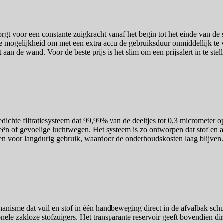
orgt voor een constante zuigkracht vanaf het begin tot het einde van 
 de mogelijkheid om met een extra accu de gebruiksduur onmiddellijk t
 aan de wand. Voor de beste prijs is het slim om een prijsalert in te ste
edichte filtratiesysteem dat 99,99% van de deeltjes tot 0,3 micrometer o
eën of gevoelige luchtwegen. Het systeem is zo ontworpen dat stof en all
en voor langdurig gebruik, waardoor de onderhoudskosten laag blijven. 
hanisme dat vuil en stof in één handbeweging direct in de afvalbak schui
nele zakloze stofzuigers. Het transparante reservoir geeft bovendien di