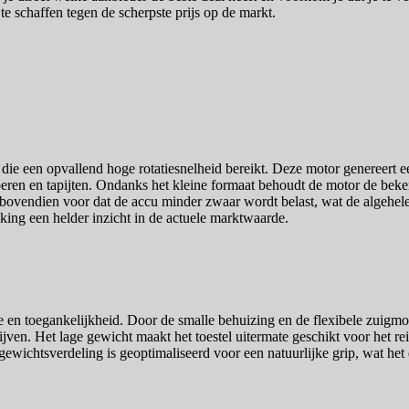
te schaffen tegen de scherpste prijs op de markt.
e een opvallend hoge rotatiesnelheid bereikt. Deze motor genereert een 
oeren en tapijten. Ondanks het kleine formaat behoudt de motor de beken
bovendien voor dat de accu minder zwaar wordt belast, wat de algehele
ijking een helder inzicht in de actuele marktwaarde.
e en toegankelijkheid. Door de smalle behuizing en de flexibele zuig
ijven. Het lage gewicht maakt het toestel uitermate geschikt voor het r
 gewichtsverdeling is geoptimaliseerd voor een natuurlijke grip, wat he