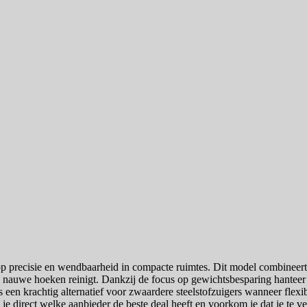
t op precisie en wendbaarheid in compacte ruimtes. Dit model combine
nauwe hoeken reinigt. Dankzij de focus op gewichtsbesparing hanteer je
 een krachtig alternatief voor zwaardere steelstofzuigers wanneer flexibil
 je direct welke aanbieder de beste deal heeft en voorkom je dat je te v