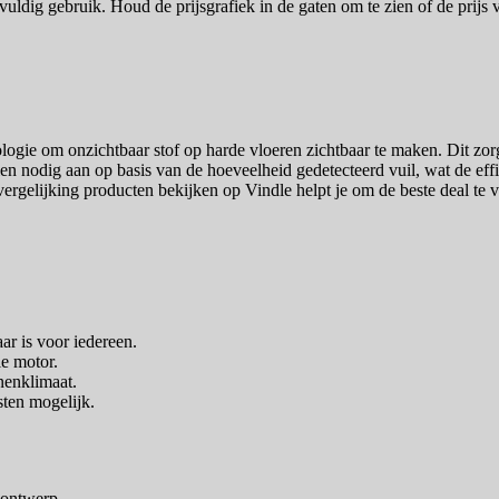
lvuldig gebruik. Houd de prijsgrafiek in de gaten om te zien of de prij
gie om onzichtbaar stof op harde vloeren zichtbaar te maken. Dit zorgt
ien nodig aan op basis van de hoeveelheid gedetecteerd vuil, wat de effi
svergelijking producten bekijken op Vindle helpt je om de beste deal te
ar is voor iedereen.
e motor.
nenklimaat.
sten mogelijk.
e ontwerp.