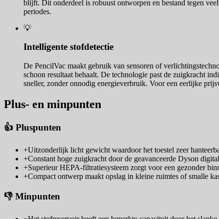
blijft. Dit onderdeel is robuust ontworpen en bestand tegen vee
periodes.
💡
Intelligente stofdetectie
De PencilVac maakt gebruik van sensoren of verlichtingstechnolo
schoon resultaat behaalt. De technologie past de zuigkracht ind
sneller, zonder onnodig energieverbruik. Voor een eerlijke prij
Plus- en minpunten
👍 Pluspunten
+
Uitzonderlijk licht gewicht waardoor het toestel zeer hanteerba
+
Constant hoge zuigkracht door de geavanceerde Dyson digital
+
Superieur HEPA-filtratiesysteem zorgt voor een gezonder bin
+
Compact ontwerp maakt opslag in kleine ruimtes of smalle ka
👎 Minpunten
−
Het stofreservoir heeft een beperkte capaciteit door het slank