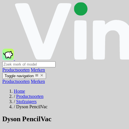
Productsoorten
Merken
Toggle navigation
Productsoorten
Merken
Home
/
Productsoorten
/
Stofzuigers
/
Dyson PencilVac
Dyson PencilVac