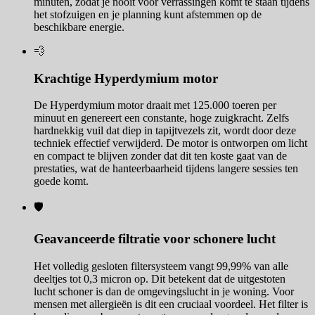
minuten, zodat je nooit voor verrassingen komt te staan tijdens
het stofzuigen en je planning kunt afstemmen op de
beschikbare energie.
💨
Krachtige Hyperdymium motor
De Hyperdymium motor draait met 125.000 toeren per
minuut en genereert een constante, hoge zuigkracht. Zelfs
hardnekkig vuil dat diep in tapijtvezels zit, wordt door deze
techniek effectief verwijderd. De motor is ontworpen om licht
en compact te blijven zonder dat dit ten koste gaat van de
prestaties, wat de hanteerbaarheid tijdens langere sessies ten
goede komt.
🛡️
Geavanceerde filtratie voor schonere lucht
Het volledig gesloten filtersysteem vangt 99,99% van alle
deeltjes tot 0,3 micron op. Dit betekent dat de uitgestoten
lucht schoner is dan de omgevingslucht in je woning. Voor
mensen met allergieën is dit een cruciaal voordeel. Het filter is