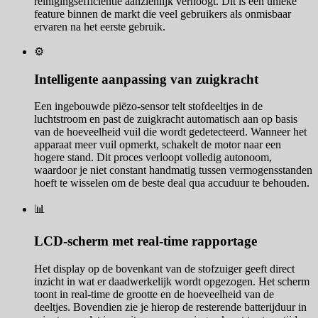
reinigingsefficiëntie aanzienlijk verhoogt. Dit is een unieke
feature binnen de markt die veel gebruikers als onmisbaar
ervaren na het eerste gebruik.
⚙️
Intelligente aanpassing van zuigkracht
Een ingebouwde piëzo-sensor telt stofdeeltjes in de
luchtstroom en past de zuigkracht automatisch aan op basis
van de hoeveelheid vuil die wordt gedetecteerd. Wanneer het
apparaat meer vuil opmerkt, schakelt de motor naar een
hogere stand. Dit proces verloopt volledig autonoom,
waardoor je niet constant handmatig tussen vermogensstanden
hoeft te wisselen om de beste deal qua accuduur te behouden.
📊
LCD-scherm met real-time rapportage
Het display op de bovenkant van de stofzuiger geeft direct
inzicht in wat er daadwerkelijk wordt opgezogen. Het scherm
toont in real-time de grootte en de hoeveelheid van de
deeltjes. Bovendien zie je hierop de resterende batterijduur in