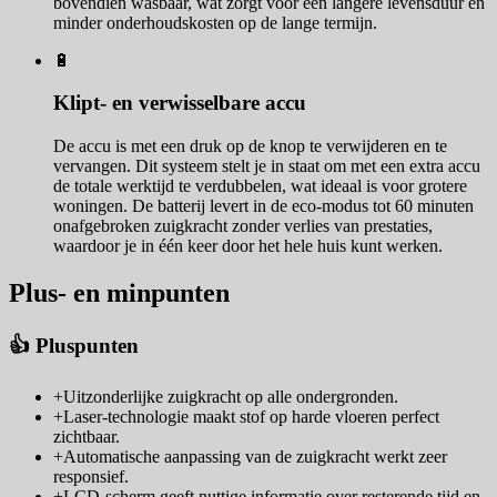
bovendien wasbaar, wat zorgt voor een langere levensduur en
minder onderhoudskosten op de lange termijn.
🔋
Klipt- en verwisselbare accu
De accu is met een druk op de knop te verwijderen en te
vervangen. Dit systeem stelt je in staat om met een extra accu
de totale werktijd te verdubbelen, wat ideaal is voor grotere
woningen. De batterij levert in de eco-modus tot 60 minuten
onafgebroken zuigkracht zonder verlies van prestaties,
waardoor je in één keer door het hele huis kunt werken.
Plus- en minpunten
👍 Pluspunten
+
Uitzonderlijke zuigkracht op alle ondergronden.
+
Laser-technologie maakt stof op harde vloeren perfect
zichtbaar.
+
Automatische aanpassing van de zuigkracht werkt zeer
responsief.
+
LCD-scherm geeft nuttige informatie over resterende tijd en