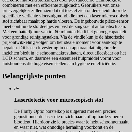
combineren met een efficiënte zuigkracht. Gebruikers van onze
prijsvergelijker zullen zien dat dit toestel zich onderscheidt door de
specifieke verlichte vloerzuigmond, die met een laser microscopisch
stof zichtbaar maakt op harde vloeren. De ingebouwde piëzo-sensor
meet continu de stofdeeltjes en past de zuigkracht automatisch aan.
Met een batterijduur van tot 60 minuten biedt het genoeg capaciteit
voor grondige reinigingstaken. Via de vindle kun je de historische
prijsontwikkeling volgen om het ideale moment voor aankoop te
bepalen. Dit is een investering in een apparaat dat uitgebreide
inzichten biedt in je schoonmaakresultaten, direct afleesbaar op het
LCD-scherm, en daarmee een essentieel hulpmiddel vormt voor
huishoudens die hoge eisen stellen aan hygiëne en efficiëntie.
Belangrijkste punten
🔦
Laserdetectie voor microscopisch stof
De Fluffy Optic-borstelkop is uitgerust met een precies
gepositioneerde laser die onzichtbaar stof op harde vloeren
blootlegt. Hierdoor zie je precies waar je hebt schoongemaakt
en waar niet, wat onnodige herhaling voorkomt en de