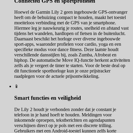
Connected GPS en sportprofielen
Hoewel de Garmin Lily 2 geen ingebouwde GPS-ontvanger
heeft om de behuizing compact te houden, maakt het toestel
moeiteloos verbinding met de GPS van je smartphone.
Hiermee leg je nauwkeurig je routes, snelheid en afstand vast
tijdens het wandelen, hardlopen of fietsen in de buitenlucht.
Daarnaast beschikt het horloge over diverse ingebouwde
sport-apps, waaronder profielen voor cardio, yoga en een
specifieke modus voor dance fitness. Deze laatste houdt
verschillende dansstijlen bij, zoals Zumba, Afrobeat en
hiphop. De automatische Move IQ-functie herkent activiteiten
zelfs als je vergeet de timer te starten. Voor de beste deal op
dit functionele sporthorloge kun je onze prijstracker
raadplegen voor de actuele prijsontwikkeling.
📱
Smart functies en veiligheid
De Lily 2 houdt je verbonden zonder dat je constant je
telefoon in je hand hoeft te houden. Meldingen voor
inkomende oproepen, tekstberichten en agendapunten
verschijnen direct op je pols met een discrete trilling.
Gebruikers met een Android-toestel kunnen zelfs korte