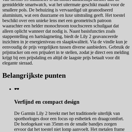
gemiddelde smartwatch, wat het uitermate geschikt maakt voor de
smallere pols. De behuizing is vervaardigd uit geanodiseerd
aluminium, wat een duurzame en luxe uitstraling geeft. Het toestel
beschikt over een unieke lens met een geometrisch patroon
waarachter een helder monochroom touchscreen schuilgaat dat
alleen oplicht wanneer dat nodig is. Naast basisfuncties zoals
stappentelling en hartslagmeting, biedt de Lily 2 geavanceerde
inzichten in je energieniveau en slaapkwaliteit. Via de vindle kun je
eenvoudig de prijs vergelijken tussen diverse aanbieders. Gebruik de
prijstracker om een prijsalert in te stellen, zodat je direct een melding
krijgt bij een prijsdaling en altijd de laagste prijs betaalt voor dit
elegante sieraad.
Belangrijkste punten
🕶️
Verfijnd en compact design
De Garmin Lily 2 breekt met het traditionele uiterlijk van
sporthorloges door een focus op esthetiek en draagcomfort.
De horlogekast van 35mm en de smalle bandjes zorgen
ervoor dat het toestel niet lomp aanvoelt. Het metalen frame