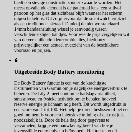
biedt een stevige constructie zonder zwaar te worden. Het
meest opvallende element is de patterned lens; een stijlvol
patroon op het glas dat zichtbaar blijft wanneer het scherm
uitgeschakeld is. Dit zorgt ervoor dat de smartwatch eruitziet
als een traditioneel sieraad. Dankzij de nieuwe standaard
14mm bandaansluiting wissel je eenvoudig tussen
verschillende stijlen bandjes. Voor wie de prijs vergelijken wil
van de verschillende kleurcombinaties, biedt onze
prijsvergelijker een actueel overzicht van de beschikbare
voorraad en prijzen.
🔋
Uitgebreide Body Battery monitoring
De Body Battery functie is een van de krachtigste
instrumenten van Garmin om je dagelijkse energieverbruik te
beheren. De Lily 2 meet continu je hartslagvariabiliteit,
stressniveau en fysieke activiteit om te bepalen hoeveel
reserve-energie je lichaam nog heeft. Dit wordt uitgedrukt in
een score van 1 tot 100. Het helpt je direct beslissen of het een
goed moment is voor een intensieve training of dat rust juist
noodzakelijk is. Door de hele dag door gegevens te
verzamelen, krijg je een nauwkeurig beeld van hoe je
levensstijl je energieniveau beïnvloedt. Het toestel geeft