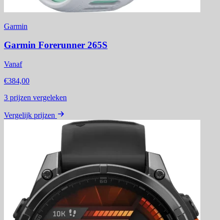
Garmin
Garmin Forerunner 265S
Vanaf
€384,00
3
prijzen vergeleken
Vergelijk prijzen