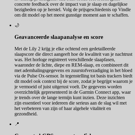
concrete feedback over de impact van je slaap en dagelijkse
bezigheden op je herstel. Volg de prijsgeschiedenis op Vindle
om dit model op het meest gunstige moment aan te schaffen.
🌙
Geavanceerde slaapanalyse en score
Met de Lily 2 krijg je elke ochtend een gedetailleerde
slaapscore die direct aangeeft hoe de kwaliteit van je nachtrust
was. Het horloge registreert verschillende slaapfasen,
waaronder de lichte, diepe en REM-slaap, en combineert dit
met ademhalingsgegevens en zuurstofverzadiging in het bloed
via de Pulse Ox-sensor. In tegenstelling tot basis trackers biedt
dit model ook context bij de score, zodat je begrijpt waarom je
je vermoeid of juist uitgerust voelt. De gegevens worden
overzichtelijk gepresenteerd in de Garmin Connect app, waar
je trends over de lange termijn kunt inzien. Deze inzichten
zijn essentieel voor iedereen die serieus aan de slag wil met
het verbeteren van zijn of haar algehele vitaliteit en
gezondheid.
📍