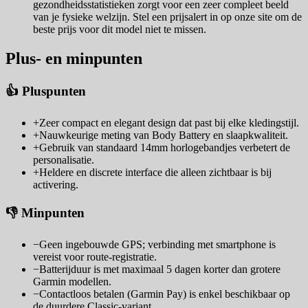
gezondheidsstatistieken zorgt voor een zeer compleet beeld
van je fysieke welzijn. Stel een prijsalert in op onze site om de
beste prijs voor dit model niet te missen.
Plus- en minpunten
👍 Pluspunten
+
Zeer compact en elegant design dat past bij elke kledingstijl.
+
Nauwkeurige meting van Body Battery en slaapkwaliteit.
+
Gebruik van standaard 14mm horlogebandjes verbetert de
personalisatie.
+
Heldere en discrete interface die alleen zichtbaar is bij
activering.
👎 Minpunten
−
Geen ingebouwde GPS; verbinding met smartphone is
vereist voor route-registratie.
−
Batterijduur is met maximaal 5 dagen korter dan grotere
Garmin modellen.
−
Contactloos betalen (Garmin Pay) is enkel beschikbaar op
de duurdere Classic-variant.