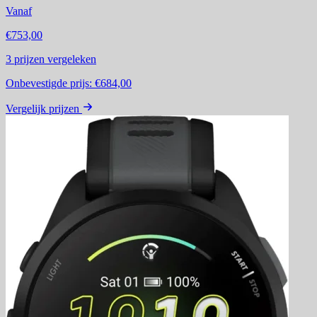
Vanaf
€753,00
3
prijzen vergeleken
Onbevestigde prijs:
€684,00
Vergelijk prijzen