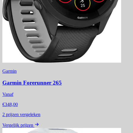
Garmin
Garmin Forerunner 265
Vanaf
€348,00
2
prijzen vergeleken
Vergelijk prijzen