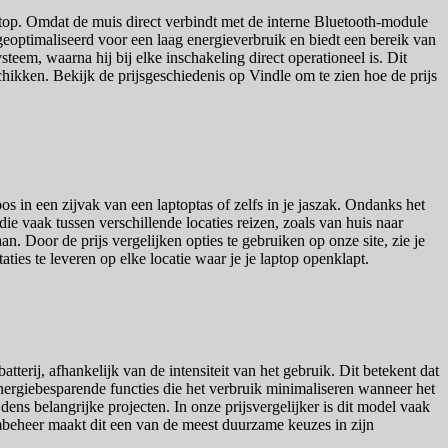
ktop. Omdat de muis direct verbindt met de interne Bluetooth-module
eoptimaliseerd voor een laag energieverbruik en biedt een bereik van
steem, waarna hij bij elke inschakeling direct operationeel is. Dit
hikken. Bekijk de prijsgeschiedenis op Vindle om te zien hoe de prijs
s in een zijvak van een laptoptas of zelfs in je jaszak. Ondanks het
e vaak tussen verschillende locaties reizen, zoals van huis naar
n. Door de prijs vergelijken opties te gebruiken op onze site, zie je
aties te leveren op elke locatie waar je je laptop openklapt.
erij, afhankelijk van de intensiteit van het gebruik. Dit betekent dat
nergiebesparende functies die het verbruik minimaliseren wanneer het
ns belangrijke projecten. In onze prijsvergelijker is dit model vaak
ombeheer maakt dit een van de meest duurzame keuzes in zijn