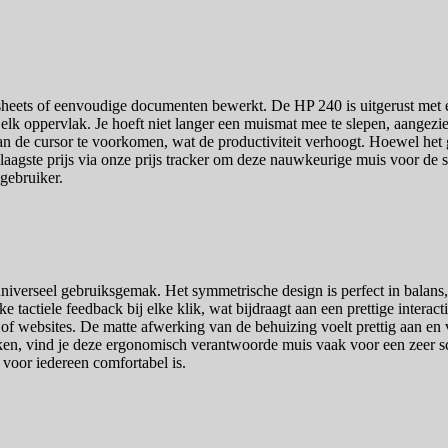
heets of eenvoudige documenten bewerkt. De HP 240 is uitgerust met ee
lk oppervlak. Je hoeft niet langer een muismat mee te slepen, aangezie
n de cursor te voorkomen, wat de productiviteit verhoogt. Hoewel het 
agste prijs via onze prijs tracker om deze nauwkeurige muis voor de sc
gebruiker.
iverseel gebruiksgemak. Het symmetrische design is perfect in balans,
ctiele feedback bij elke klik, wat bijdraagt aan een prettige interactie
n of websites. De matte afwerking van de behuizing voelt prettig aan e
ken, vind je deze ergonomisch verantwoorde muis vaak voor een zeer sch
voor iedereen comfortabel is.