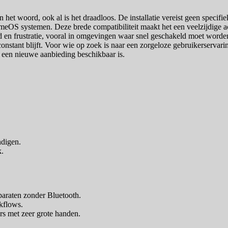
n het woord, ook al is het draadloos. De installatie vereist geen specif
OS systemen. Deze brede compatibiliteit maakt het een veelzijdige ac
tijd en frustratie, vooral in omgevingen waar snel geschakeld moet word
constant blijft. Voor wie op zoek is naar een zorgeloze gebruikerservaring
er een nieuwe aanbieding beschikbaar is.
.
ndigen.
k.
araten zonder Bluetooth.
kflows.
s met zeer grote handen.