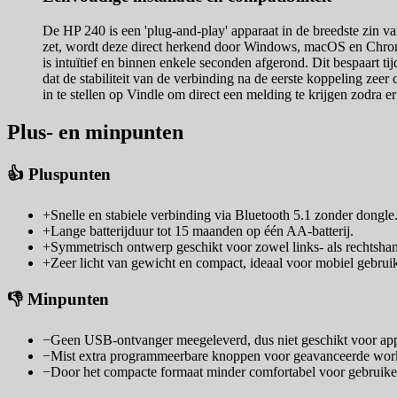
De HP 240 is een 'plug-and-play' apparaat in de breedste zin va
zet, wordt deze direct herkend door Windows, macOS en Chrome
is intuïtief en binnen enkele seconden afgerond. Dit bespaart 
dat de stabiliteit van de verbinding na de eerste koppeling zeer 
in te stellen op Vindle om direct een melding te krijgen zodra 
Plus- en minpunten
👍 Pluspunten
+
Snelle en stabiele verbinding via Bluetooth 5.1 zonder dongle
+
Lange batterijduur tot 15 maanden op één AA-batterij.
+
Symmetrisch ontwerp geschikt voor zowel links- als rechtsha
+
Zeer licht van gewicht en compact, ideaal voor mobiel gebrui
👎 Minpunten
−
Geen USB-ontvanger meegeleverd, dus niet geschikt voor app
−
Mist extra programmeerbare knoppen voor geavanceerde wor
−
Door het compacte formaat minder comfortabel voor gebruiker