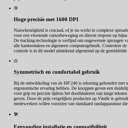
🎯
Hoge precisie met 1600 DPI
Nauwkeurigheid is cruciaal, of je nu werkt in complexe spreads
voor een vloeiende cursorbeweging en directe respons op bijna e
De tracking-technologie is verfijnd om ongewenste sprongen va
alle kantoortaken en algemeen computergebruik. Controleer de la
controle is in dit model uitstekend afgestemd op de gemiddelde 
⚖️
Symmetrisch en comfortabel gebruik
Bij de ontwikkeling van de HP 240 is rekening gehouden met un
ergonomische ervaring hebben. De knoppen geven een duidelijke ta
voor grip en precisie tijdens het doorbladeren van lange tekste
geven. Door de prijs vergelijken producten op Vindle te gebrui
medewerkers willen voorzien van standaard randapparatuur die 
🛠️
Eenvoudige installatie en compatibiliteit