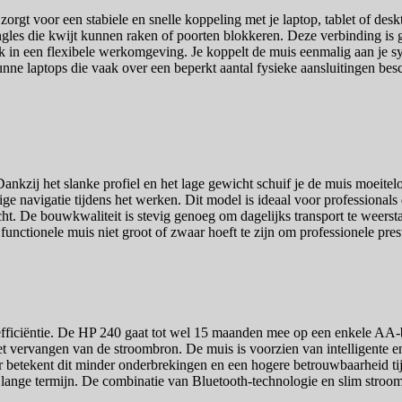
rgt voor een stabiele en snelle koppeling met je laptop, tablet of des
gles die kwijt kunnen raken of poorten blokkeren. Deze verbinding is g
uik in een flexibele werkomgeving. Je koppelt de muis eenmalig aan je sy
nne laptops die vaak over een beperkt aantal fysieke aansluitingen besc
nkzij het slanke profiel en het lage gewicht schuif je de muis moeiteloo
navigatie tijdens het werken. Dit model is ideaal voor professionals di
t. De bouwkwaliteit is stevig genoeg om dagelijks transport te weerstaa
 functionele muis niet groot of zwaar hoeft te zijn om professionele prest
efficiëntie. De HP 240 gaat tot wel 15 maanden mee op een enkele AA-batt
et vervangen van de stroombron. De muis is voorzien van intelligente e
 betekent dit minder onderbrekingen en een hogere betrouwbaarheid tijde
de lange termijn. De combinatie van Bluetooth-technologie en slim stro