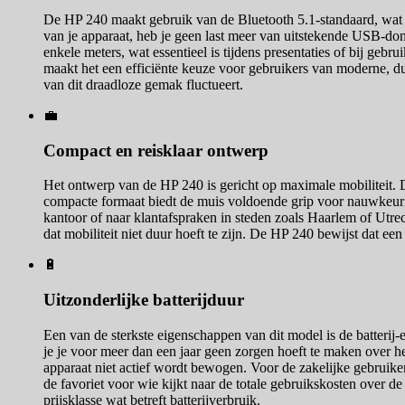
De HP 240 maakt gebruik van de Bluetooth 5.1-standaard, wat zo
van je apparaat, heb je geen last meer van uitstekende USB-don
enkele meters, wat essentieel is tijdens presentaties of bij gebr
maakt het een efficiënte keuze voor gebruikers van moderne, du
van dit draadloze gemak fluctueert.
💼
Compact en reisklaar ontwerp
Het ontwerp van de HP 240 is gericht op maximale mobiliteit. Da
compacte formaat biedt de muis voldoende grip voor nauwkeurige 
kantoor of naar klantafspraken in steden zoals Haarlem of Utrech
dat mobiliteit niet duur hoeft te zijn. De HP 240 bewijst dat een
🔋
Uitzonderlijke batterijduur
Een van de sterkste eigenschappen van dit model is de batterij-
je je voor meer dan een jaar geen zorgen hoeft te maken over h
apparaat niet actief wordt bewogen. Voor de zakelijke gebruiker
de favoriet voor wie kijkt naar de totale gebruikskosten over 
prijsklasse wat betreft batterijverbruik.