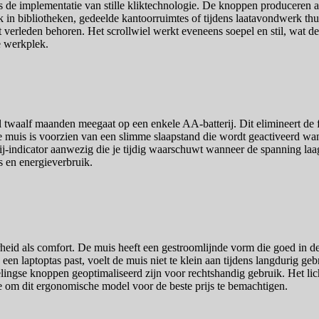
e implementatie van stille kliktechnologie. De knoppen produceren aan
 in bibliotheken, gedeelde kantoorruimtes of tijdens laatavondwerk thui
erleden behoren. Het scrollwiel werkt eveneens soepel en stil, wat de 
e werkplek.
 twaalf maanden meegaat op een enkele AA-batterij. Dit elimineert de fr
e muis is voorzien van een slimme slaapstand die wordt geactiveerd wan
terij-indicator aanwezig die je tijdig waarschuwt wanneer de spanning la
s en energieverbruik.
id als comfort. De muis heeft een gestroomlijnde vorm die goed in de 
n laptoptas past, voelt de muis niet te klein aan tijdens langdurig g
lingse knoppen geoptimaliseerd zijn voor rechtshandig gebruik. Het lic
e om dit ergonomische model voor de beste prijs te bemachtigen.