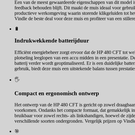
Een van de meest gewaardeerde eigenschappen van dit model is d
feedback behouden blijft. Dit maakt de muis ideaal voor gebruik
productieve werkomgeving waarin storende klikgeluiden tot het v
Vindle de beste deal voor deze muis en profiteer van een stiller
🔋
Indrukwekkende batterijduur
Efficiënt energiebeheer zorgt ervoor dat de HP 480 CFT tot wel
plotseling leeglopen van een accu midden in een presentatie. D
batterij verder wordt geoptimaliseerd. Er is een duidelijke bat
gebruik, biedt deze muis een uitstekende balans tussen prestatie
🖐️
Compact en ergonomisch ontwerp
Het ontwerp van de HP 480 CFT is gericht op zowel draagbaarhe
voorkomen. Ondanks het compacte formaat, dat gemakkelijk in ee
bruikbaar voor zowel rechts- als linkshandigen, hoewel de zijde
verschillende soorten ondergronden. Vergelijk prijzen op Vindl
🎯