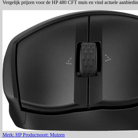
Vergelijk prijzen voor de HP 480 CFT muis en vind actuele aanbiedin
Merk: HP
Productsoort: Muizen