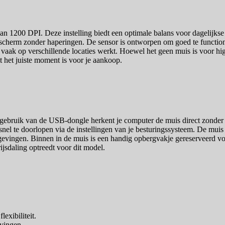
 van 1200 DPI. Deze instelling biedt een optimale balans voor dagelijks
 scherm zonder haperingen. De sensor is ontworpen om goed te functione
ie vaak op verschillende locaties werkt. Hoewel het geen muis is voor h
t het juiste moment is voor je aankoop.
ebruik van de USB-dongle herkent je computer de muis direct zonder da
 snel te doorlopen via de instellingen van je besturingssysteem. De 
evingen. Binnen in de muis is een handig opbergvakje gereserveerd voor 
rijsdaling optreedt voor dit model.
exibiliteit.
evingen.