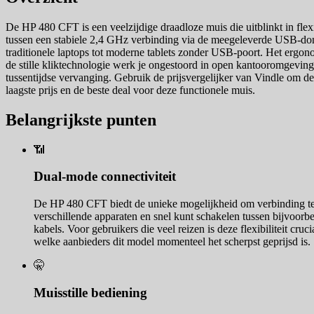
De HP 480 CFT is een veelzijdige draadloze muis die uitblinkt in fle
tussen een stabiele 2,4 GHz verbinding via de meegeleverde USB-dong
traditionele laptops tot moderne tablets zonder USB-poort. Het ergono
de stille kliktechnologie werk je ongestoord in open kantooromgeving
tussentijdse vervanging. Gebruik de prijsvergelijker van Vindle om de a
laagste prijs en de beste deal voor deze functionele muis.
Belangrijkste punten
📶
Dual-mode connectiviteit
De HP 480 CFT biedt de unieke mogelijkheid om verbinding te
verschillende apparaten en snel kunt schakelen tussen bijvoorbe
kabels. Voor gebruikers die veel reizen is deze flexibiliteit cruc
welke aanbieders dit model momenteel het scherpst geprijsd is.
🤫
Muisstille bediening