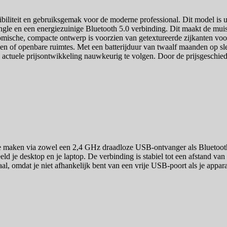
xibiliteit en gebruiksgemak voor de moderne professional. Dit model is
le en een energiezuinige Bluetooth 5.0 verbinding. Dit maakt de muis 
mische, compacte ontwerp is voorzien van getextureerde zijkanten voor 
en of openbare ruimtes. Met een batterijduur van twaalf maanden op sle
ctuele prijsontwikkeling nauwkeurig te volgen. Door de prijsgeschiedenis 
 maken via zowel een 2,4 GHz draadloze USB-ontvanger als Bluetooth 5
eld je desktop en je laptop. De verbinding is stabiel tot een afstand va
iaal, omdat je niet afhankelijk bent van een vrije USB-poort als je appara