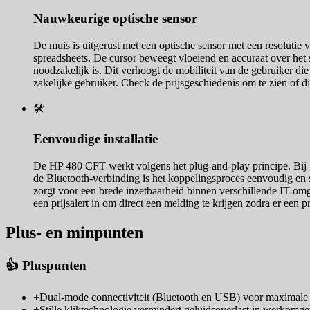
Nauwkeurige optische sensor
De muis is uitgerust met een optische sensor met een resolutie
spreadsheets. De cursor beweegt vloeiend en accuraat over het
noodzakelijk is. Dit verhoogt de mobiliteit van de gebruiker d
zakelijke gebruiker. Check de prijsgeschiedenis om te zien of di
🛠️
Eenvoudige installatie
De HP 480 CFT werkt volgens het plug-and-play principe. Bij g
de Bluetooth-verbinding is het koppelingsproces eenvoudig en
zorgt voor een brede inzetbaarheid binnen verschillende IT-omg
een prijsalert in om direct een melding te krijgen zodra er een p
Plus- en minpunten
👍 Pluspunten
+
Dual-mode connectiviteit (Bluetooth en USB) voor maximale fl
+
Stille kliktechnologie vermindert geluidsoverlast in werkomg