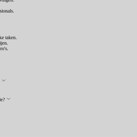
sionals.
ke taken.
jen.
ro's.
de?