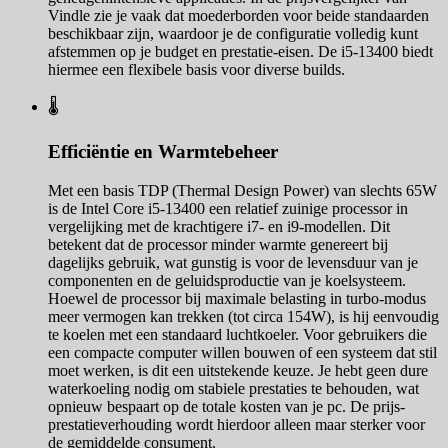
Vindle zie je vaak dat moederborden voor beide standaarden
beschikbaar zijn, waardoor je de configuratie volledig kunt
afstemmen op je budget en prestatie-eisen. De i5-13400 biedt
hiermee een flexibele basis voor diverse builds.
🌡️
Efficiëntie en Warmtebeheer
Met een basis TDP (Thermal Design Power) van slechts 65W
is de Intel Core i5-13400 een relatief zuinige processor in
vergelijking met de krachtigere i7- en i9-modellen. Dit
betekent dat de processor minder warmte genereert bij
dagelijks gebruik, wat gunstig is voor de levensduur van je
componenten en de geluidsproductie van je koelsysteem.
Hoewel de processor bij maximale belasting in turbo-modus
meer vermogen kan trekken (tot circa 154W), is hij eenvoudig
te koelen met een standaard luchtkoeler. Voor gebruikers die
een compacte computer willen bouwen of een systeem dat stil
moet werken, is dit een uitstekende keuze. Je hebt geen dure
waterkoeling nodig om stabiele prestaties te behouden, wat
opnieuw bespaart op de totale kosten van je pc. De prijs-
prestatieverhouding wordt hierdoor alleen maar sterker voor
de gemiddelde consument.