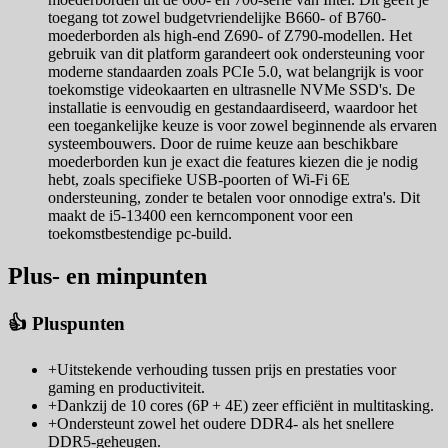
toegang tot zowel budgetvriendelijke B660- of B760-
moederborden als high-end Z690- of Z790-modellen. Het
gebruik van dit platform garandeert ook ondersteuning voor
moderne standaarden zoals PCIe 5.0, wat belangrijk is voor
toekomstige videokaarten en ultrasnelle NVMe SSD's. De
installatie is eenvoudig en gestandaardiseerd, waardoor het
een toegankelijke keuze is voor zowel beginnende als ervaren
systeembouwers. Door de ruime keuze aan beschikbare
moederborden kun je exact die features kiezen die je nodig
hebt, zoals specifieke USB-poorten of Wi-Fi 6E
ondersteuning, zonder te betalen voor onnodige extra's. Dit
maakt de i5-13400 een kerncomponent voor een
toekomstbestendige pc-build.
Plus- en minpunten
👍 Pluspunten
+
Uitstekende verhouding tussen prijs en prestaties voor
gaming en productiviteit.
+
Dankzij de 10 cores (6P + 4E) zeer efficiënt in multitasking.
+
Ondersteunt zowel het oudere DDR4- als het snellere
DDR5-geheugen.