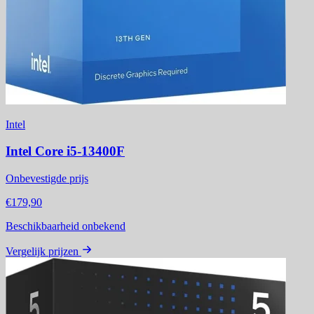
Intel
Intel Core i5-13400F
Onbevestigde prijs
€179,90
Beschikbaarheid onbekend
Vergelijk prijzen