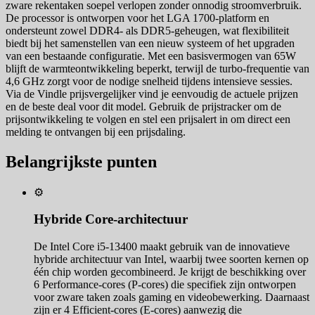
zware rekentaken soepel verlopen zonder onnodig stroomverbruik.
De processor is ontworpen voor het LGA 1700-platform en
ondersteunt zowel DDR4- als DDR5-geheugen, wat flexibiliteit
biedt bij het samenstellen van een nieuw systeem of het upgraden
van een bestaande configuratie. Met een basisvermogen van 65W
blijft de warmteontwikkeling beperkt, terwijl de turbo-frequentie van
4,6 GHz zorgt voor de nodige snelheid tijdens intensieve sessies.
Via de Vindle prijsvergelijker vind je eenvoudig de actuele prijzen
en de beste deal voor dit model. Gebruik de prijstracker om de
prijsontwikkeling te volgen en stel een prijsalert in om direct een
melding te ontvangen bij een prijsdaling.
Belangrijkste punten
⚙️
Hybride Core-architectuur
De Intel Core i5-13400 maakt gebruik van de innovatieve
hybride architectuur van Intel, waarbij twee soorten kernen op
één chip worden gecombineerd. Je krijgt de beschikking over
6 Performance-cores (P-cores) die specifiek zijn ontworpen
voor zware taken zoals gaming en videobewerking. Daarnaast
zijn er 4 Efficient-cores (E-cores) aanwezig die