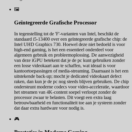
🖼️
Geïntegreerde Grafische Processor
In tegenstelling tot de 'F'-varianten van Intel, beschikt de
standaard i5-13400 over een geïntegreerde grafische chip: de
Intel UHD Graphics 730. Hoewel deze niet bedoeld is voor
high-end gaming, is het een essentieel onderdeel voor
algemeen gebruik en probleemoplossing. De aanwezigheid
van deze iGPU betekent dat je de pc kunt gebruiken zonder
een losse videokaart aan te schaffen, wat ideaal is voor
kantoortoepassingen of media-streaming. Daarnaast is het een
uitstekende back-up; mocht je dedicated videokaart defect
raken, dan kun je de pc nog steeds blijven gebruiken. De chip
ondersteunt moderne codecs voor video-acceleratie, waardoor
het streamen van 4K-content soepel verloopt zonder de
processor zwaar te belasten. Dit voegt een extra laag
betrouwbaarheid en functionaliteit toe aan je systeem zonder
dat daar extra hardware voor nodig is.
🎮