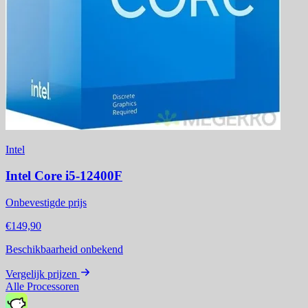
Intel
Intel Core i5-12400F
Onbevestigde prijs
€149,90
Beschikbaarheid onbekend
Vergelijk prijzen
Alle Processoren