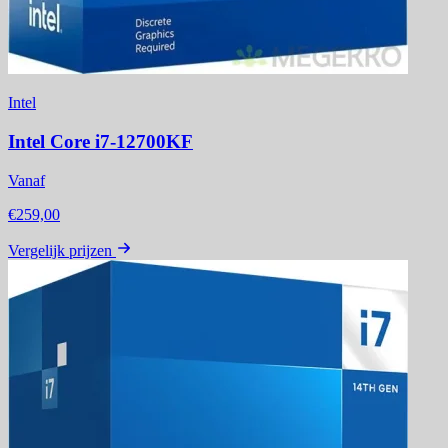
Intel
Intel Core i7-12700KF
Vanaf
€259,00
Vergelijk prijzen