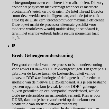
achtergrondprocessen en lichtere taken afhandelen. Dit zorgt
ervoor dat je systeem niet vertraagt wanneer er meerdere
programma's tegelijkertijd draaien. De Intel Thread Director
stuurt deze werklasten intelligent aan, zodat de juiste taak
altijd bij de juiste kern terechtkomt voor maximale efficiëntie.
Deze opzet maakt de processor uitermate geschikt voor
moderne workflows waarbij multitasking de standaard is,
terwijl het energieverbruik tijdens rustige momenten laag
blijft.
💾
Brede Geheugenondersteuning
Een groot voordeel van deze processor is de ondersteuning
voor zowel DDR4- als DDR5-werkgeheugen. Dit geeft je als
gebruiker de keuze tussen de kosteneffectiviteit van de
bewezen DDR4-technologie of de hogere bandbreedte en
snelheid van de nieuwe DDR5-standaard. Als je een bestaand
systeem upgradet, kun je vaak je oude DDR4-geheugen
blijven gebruiken op een compatibel moederbord, wat de
totale investeringskosten aanzienlijk verlaagt. Kies je voor
DDR5, dan ben je beter voorbereid op de toekomst en
profiteer je van snellere data-overdracht bij
geheugenintensieve applicaties. In de prijsvergelijker van