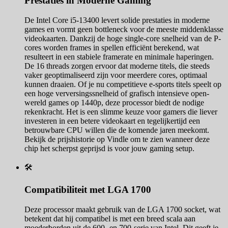
Prestaties in Moderne Gaming
De Intel Core i5-13400 levert solide prestaties in moderne
games en vormt geen bottleneck voor de meeste middenklasse
videokaarten. Dankzij de hoge single-core snelheid van de P-
cores worden frames in spellen efficiënt berekend, wat
resulteert in een stabiele framerate en minimale haperingen.
De 16 threads zorgen ervoor dat moderne titels, die steeds
vaker geoptimaliseerd zijn voor meerdere cores, optimaal
kunnen draaien. Of je nu competitieve e-sports titels speelt op
een hoge verversingssnelheid of grafisch intensieve open-
wereld games op 1440p, deze processor biedt de nodige
rekenkracht. Het is een slimme keuze voor gamers die liever
investeren in een betere videokaart en tegelijkertijd een
betrouwbare CPU willen die de komende jaren meekomt.
Bekijk de prijshistorie op Vindle om te zien wanneer deze
chip het scherpst geprijsd is voor jouw gaming setup.
🛠️
Compatibiliteit met LGA 1700
Deze processor maakt gebruik van de LGA 1700 socket, wat
betekent dat hij compatibel is met een breed scala aan
moederborden uit de 600- en 700-serie van Intel. Dit geeft je