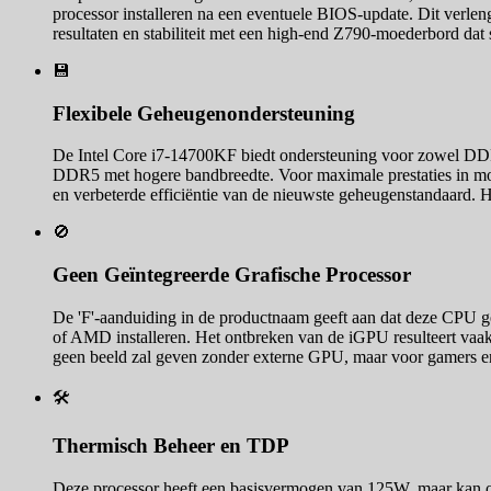
processor installeren na een eventuele BIOS-update. Dit verlen
resultaten en stabiliteit met een high-end Z790-moederbord dat
💾
Flexibele Geheugenondersteuning
De Intel Core i7-14700KF biedt ondersteuning voor zowel DDR4
DDR5 met hogere bandbreedte. Voor maximale prestaties in mod
en verbeterde efficiëntie van de nieuwste geheugenstandaard.
🚫
Geen Geïntegreerde Grafische Processor
De 'F'-aanduiding in de productnaam geeft aan dat deze CPU g
of AMD installeren. Het ontbreken van de iGPU resulteert vaak 
geen beeld zal geven zonder externe GPU, maar voor gamers en cr
🛠️
Thermisch Beheer en TDP
Deze processor heeft een basisvermogen van 125W, maar kan on