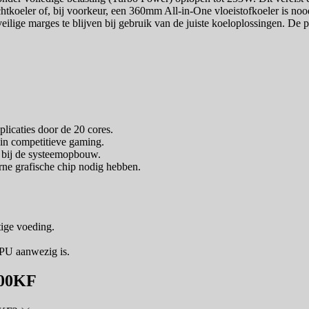
oeler of, bij voorkeur, een 360mm All-in-One vloeistofkoeler is noodza
ilige marges te blijven bij gebruik van de juiste koeloplossingen. De p
plicaties door de 20 cores.
 in competitieve gaming.
 bij de systeemopbouw.
rne grafische chip nodig hebben.
tige voeding.
GPU aanwezig is.
700KF