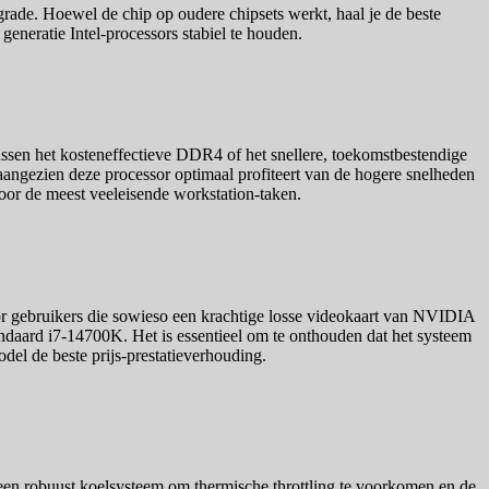
grade. Hoewel de chip op oudere chipsets werkt, haal je de beste
eneratie Intel-processors stabiel te houden.
sen het kosteneffectieve DDR4 of het snellere, toekomstbestendige
angezien deze processor optimaal profiteert van de hogere snelheden
or de meest veeleisende workstation-taken.
r gebruikers die sowieso een krachtige losse videokaart van NVIDIA
andaard i7-14700K. Het is essentieel om te onthouden dat het systeem
del de beste prijs-prestatieverhouding.
een robuust koelsysteem om thermische throttling te voorkomen en de