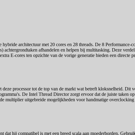
ybride architectuur met 20 cores en 28 threads. De 8 Performance-cor
res) achtergrondtaken afhandelen en helpen bij multitasking. Deze verde
xtra E-cores ten opzichte van de vorige generatie bieden een directe pr
ze processor tot de top van de markt wat betreft kloksnelheid. Dit ver
ogramma's. De Intel Thread Director zorgt ervoor dat de juiste taken o
de multiplier uitgebreide mogelijkheden voor handmatige overclocking o
t dat hij compatibel is met een breed scala aan moederborden. Gebru