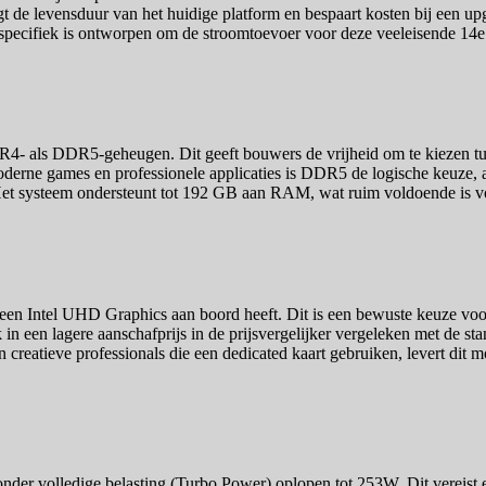
gt de levensduur van het huidige platform en bespaart kosten bij een up
 specifiek is ontworpen om de stroomtoevoer voor deze veeleisende 14e g
- als DDR5-geheugen. Dit geeft bouwers de vrijheid om te kiezen tus
erne games en professionele applicaties is DDR5 de logische keuze, a
 Het systeem ondersteunt tot 192 GB aan RAM, wat ruim voldoende is vo
een Intel UHD Graphics aan boord heeft. Dit is een bewuste keuze voo
in een lagere aanschafprijs in de prijsvergelijker vergeleken met de st
eatieve professionals die een dedicated kaart gebruiken, levert dit mo
der volledige belasting (Turbo Power) oplopen tot 253W. Dit vereist 