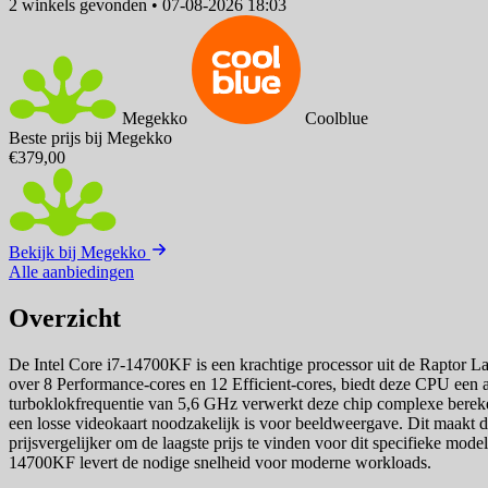
2 winkels
gevonden
•
07-08-2026 18:03
Megekko
Coolblue
Beste prijs bij Megekko
€379,00
Bekijk bij Megekko
Alle aanbiedingen
Overzicht
De Intel Core i7-14700KF is een krachtige processor uit de Raptor Lak
over 8 Performance-cores en 12 Efficient-cores, biedt deze CPU een 
turboklokfrequentie van 5,6 GHz verwerkt deze chip complexe bereken
een losse videokaart noodzakelijk is voor beeldweergave. Dit maakt d
prijsvergelijker om de laagste prijs te vinden voor dit specifieke mode
14700KF levert de nodige snelheid voor moderne workloads.