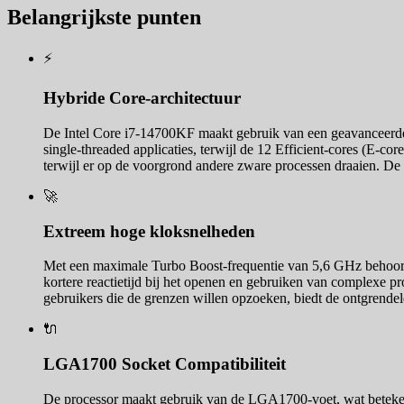
Belangrijkste punten
⚡
Hybride Core-architectuur
De Intel Core i7-14700KF maakt gebruik van een geavanceerde h
single-threaded applicaties, terwijl de 12 Efficient-cores (E-co
terwijl er op de voorgrond andere zware processen draaien. De e
🚀
Extreem hoge kloksnelheden
Met een maximale Turbo Boost-frequentie van 5,6 GHz behoort de
kortere reactietijd bij het openen en gebruiken van complexe pr
gebruikers die de grenzen willen opzoeken, biedt de ontgrendel
🔌
LGA1700 Socket Compatibiliteit
De processor maakt gebruik van de LGA1700-voet, wat beteken