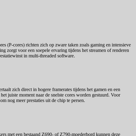
es (P-cores) richten zich op zware taken zoals gaming en intensieve
ling zorgt voor een soepele ervaring tijdens het streamen of renderen
estatiewinst in multi-threaded software.
taalt zich direct in hogere framerates tijdens het gamen en een
p het juiste moment naar de snelste cores worden gestuurd. Voor
m nog meer prestaties uit de chip te persen.
ikers met een bestaand Z690- of Z790-moederbord kunnen deze