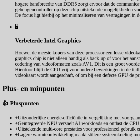
hogere bandbreedte van DDR5 zorgt ervoor dat de communicatie
geheugencontroller op deze chip uitstekende mogelijkheden voor 
De focus ligt hierbij op het minimaliseren van vertragingen in
🖥️
Verbeterde Intel Graphics
Hoewel de meeste kopers van deze processor een losse videokaa
graphics-chip is niet alleen handig als back-up of voor het a
codering van videoformaten zoals AV1. Dit is een groot voord
Hierdoor blijft de CPU vrij voor andere bewerkingen in de tij
videokaart wordt aangeschaft, of om bij een defecte GPU de prij
Plus- en minpunten
👍 Pluspunten
+
Uitzonderlijke energie-efficiëntie in vergelijking met voorgaa
+
Geïntegreerde NPU versnelt AI-workloads en ontlast de CPU
+
Uitstekende multi-core prestaties voor professioneel gebruik e
+
Lagere warmteontwikkeling maakt stillere systeemkoeling mog