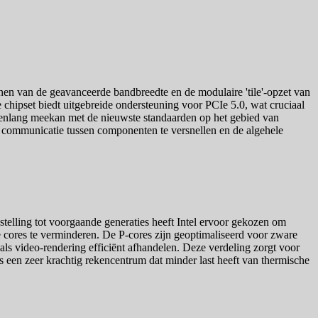
nen van de geavanceerde bandbreedte en de modulaire 'tile'-opzet van
hipset biedt uitgebreide ondersteuning voor PCIe 5.0, wat cruciaal
renlang meekan met de nieuwste standaarden op het gebied van
e communicatie tussen componenten te versnellen en de algehele
telling tot voorgaande generaties heeft Intel ervoor gekozen om
e cores te verminderen. De P-cores zijn geoptimaliseerd voor zware
ls video-rendering efficiënt afhandelen. Deze verdeling zorgt voor
is een zeer krachtig rekencentrum dat minder last heeft van thermische