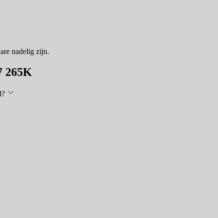
re nadelig zijn.
 7 265K
d?