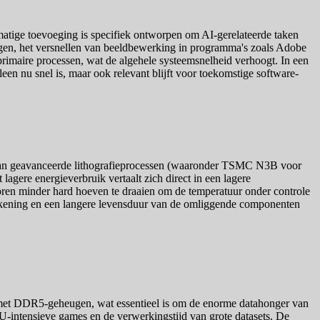
atige toevoeging is specifiek ontworpen om AI-gerelateerde taken
ingen, het versnellen van beeldbewerking in programma's zoals Adobe
primaire processen, wat de algehele systeemsnelheid verhoogt. In een
leen nu snel is, maar ook relevant blijft voor toekomstige software-
n van geavanceerde lithografieprocessen (waaronder TSMC N3B voor
lagere energieverbruik vertaalt zich direct in een lagere
toren minder hard hoeven te draaien om de temperatuur onder controle
erekening en een langere levensduur van de omliggende componenten
d met DDR5-geheugen, wat essentieel is om de enorme datahonger van
PU-intensieve games en de verwerkingstijd van grote datasets. De