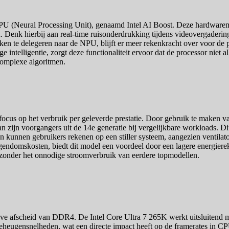
PU (Neural Processing Unit), genaamd Intel AI Boost. Deze hardwarem
n. Denk hierbij aan real-time ruisonderdrukking tijdens videovergader
ken te delegeren naar de NPU, blijft er meer rekenkracht over voor de 
ntelligentie, zorgt deze functionaliteit ervoor dat de processor niet al
complexe algoritmen.
 focus op het verbruik per geleverde prestatie. Door gebruik te make
n zijn voorgangers uit de 14e generatie bij vergelijkbare workloads. Dit 
n kunnen gebruikers rekenen op een stiller systeem, aangezien ventila
e eigendomskosten, biedt dit model een voordeel door een lagere energi
es zonder het onnodige stroomverbruik van eerdere topmodellen.
tieve afscheid van DDR4. De Intel Core Ultra 7 265K werkt uitsluiten
e geheugensnelheden, wat een directe impact heeft op de framerates in C