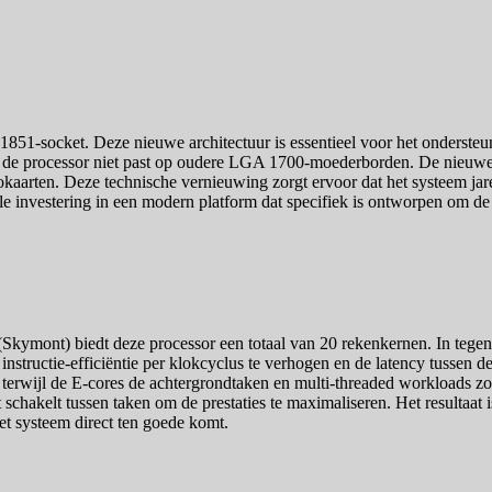
851-socket. Deze nieuwe architectuur is essentieel voor het ondersteu
 de processor niet past op oudere LGA 1700-moederborden. De nieuwe c
okaarten. Deze technische vernieuwing zorgt ervoor dat het systeem ja
ele investering in een modern platform dat specifiek is ontworpen om d
Skymont) biedt deze processor een totaal van 20 rekenkernen. In tegens
nstructie-efficiëntie per klokcyclus te verhogen en de latency tussen d
erwijl de E-cores de achtergrondtaken en multi-threaded workloads zoa
 schakelt tussen taken om de prestaties te maximaliseren. Het resultaat 
het systeem direct ten goede komt.