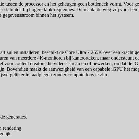
 tussen de processor en het geheugen geen bottleneck vormt. Voor gebr
stabiliteit bij hogere klokfrequenties. Dit maakt de weg vrij voor een r
 de gegevensstroom binnen het systeem.
rt zullen installeren, beschikt de Core Ultra 7 265K over een kracht
ansturen van meerdere 4K-monitoren bij kantoortaken, maar ondersteun
eel voor content creators die video's streamen of bewerken, omdat de
dlijn. Bovendien maakt de aanwezigheid van een capabele iGPU het moge
svergelijker te raadplegen zonder computerloos te zijn.
nde generaties.
.
n rendering.
elijk.