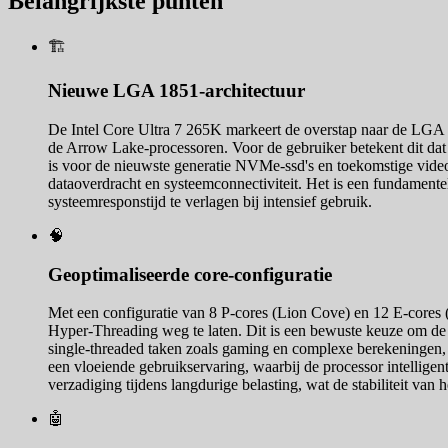
Belangrijkste punten
🏗️
Nieuwe LGA 1851-architectuur
De Intel Core Ultra 7 265K markeert de overstap naar de LGA 1
de Arrow Lake-processoren. Voor de gebruiker betekent dit dat
is voor de nieuwste generatie NVMe-ssd's en toekomstige vide
dataoverdracht en systeemconnectiviteit. Het is een fundament
systeemresponstijd te verlagen bij intensief gebruik.
🧠
Geoptimaliseerde core-configuratie
Met een configuratie van 8 P-cores (Lion Cove) en 12 E-cores (
Hyper-Threading weg te laten. Dit is een bewuste keuze om de i
single-threaded taken zoals gaming en complexe berekeningen, t
een vloeiende gebruikservaring, waarbij de processor intelligent
verzadiging tijdens langdurige belasting, wat de stabiliteit van 
🤖