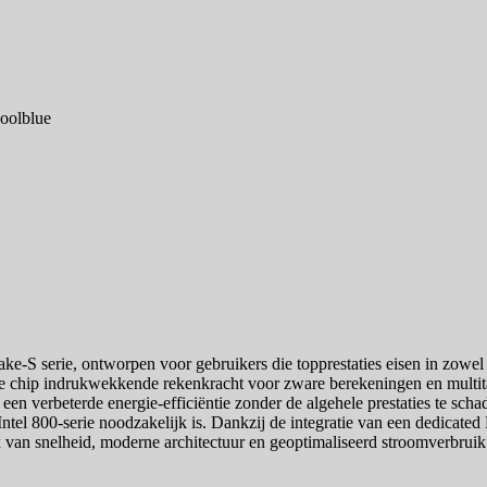
oolblue
ke-S serie, ontworpen voor gebruikers die topprestaties eisen in zowel 
 deze chip indrukwekkende rekenkracht voor zware berekeningen en multit
 een verbeterde energie-efficiëntie zonder de algehele prestaties te s
ntel 800-serie noodzakelijk is. Dankzij de integratie van een dedicate
van snelheid, moderne architectuur en geoptimaliseerd stroomverbruik 