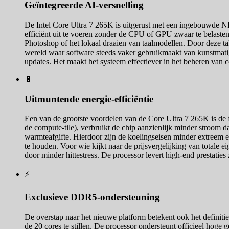
Geïntegreerde AI-versnelling
De Intel Core Ultra 7 265K is uitgerust met een ingebouwde N
efficiënt uit te voeren zonder de CPU of GPU zwaar te belaste
Photoshop of het lokaal draaien van taalmodellen. Door deze ta
wereld waar software steeds vaker gebruikmaakt van kunstmatige i
updates. Het maakt het systeem effectiever in het beheren van 
🔋
Uitmuntende energie-efficiëntie
Een van de grootste voordelen van de Core Ultra 7 265K is de
de compute-tile), verbruikt de chip aanzienlijk minder stroom da
warmteafgifte. Hierdoor zijn de koelingseisen minder extreem e
te houden. Voor wie kijkt naar de prijsvergelijking van total
door minder hittestress. De processor levert high-end prestati
⚡
Exclusieve DDR5-ondersteuning
De overstap naar het nieuwe platform betekent ook het defini
de 20 cores te stillen. De processor ondersteunt officieel hog