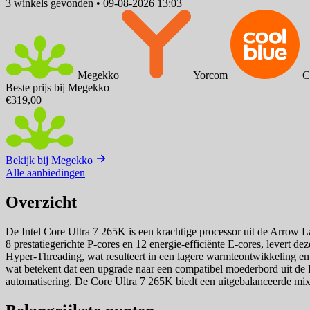
3 winkels
gevonden
•
09-08-2026 13:03
Megekko
Yorcom
C
Beste prijs bij Megekko
€319,00
Bekijk bij Megekko
Alle aanbiedingen
Overzicht
De Intel Core Ultra 7 265K is een krachtige processor uit de Arrow La
8 prestatiegerichte P-cores en 12 energie-efficiënte E-cores, levert
Hyper-Threading, wat resulteert in een lagere warmteontwikkeling en
wat betekent dat een upgrade naar een compatibel moederbord uit de I
automatisering. De Core Ultra 7 265K biedt een uitgebalanceerde mix 