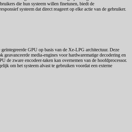
uikers die hun systeem willen finetunen, biedt de
esponsief systeem dat direct reageert op elke actie van de gebruiker.
ige geïntegreerde GPU op basis van de Xe-LPG architectuur. Deze
t ook geavanceerde media-engines voor hardwarematige decodering en
 iGPU de zware encodeer-taken kan overnemen van de hoofdprocessor.
lijk om het systeem alvast te gebruiken voordat een externe