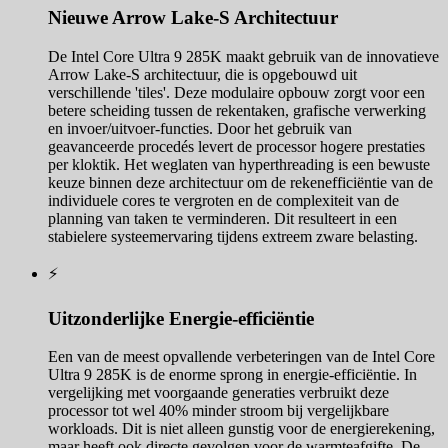
Nieuwe Arrow Lake-S Architectuur
De Intel Core Ultra 9 285K maakt gebruik van de innovatieve
Arrow Lake-S architectuur, die is opgebouwd uit
verschillende 'tiles'. Deze modulaire opbouw zorgt voor een
betere scheiding tussen de rekentaken, grafische verwerking
en invoer/uitvoer-functies. Door het gebruik van
geavanceerde procedés levert de processor hogere prestaties
per kloktik. Het weglaten van hyperthreading is een bewuste
keuze binnen deze architectuur om de rekenefficiëntie van de
individuele cores te vergroten en de complexiteit van de
planning van taken te verminderen. Dit resulteert in een
stabielere systeemervaring tijdens extreem zware belasting.
⚡
Uitzonderlijke Energie-efficiëntie
Een van de meest opvallende verbeteringen van de Intel Core
Ultra 9 285K is de enorme sprong in energie-efficiëntie. In
vergelijking met voorgaande generaties verbruikt deze
processor tot wel 40% minder stroom bij vergelijkbare
workloads. Dit is niet alleen gunstig voor de energierekening,
maar heeft ook directe gevolgen voor de warmteafgifte. De