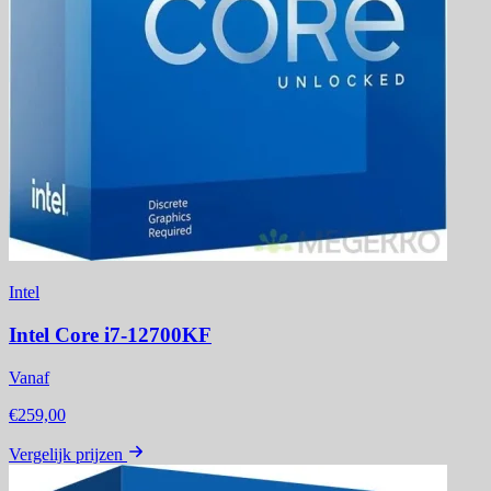
Intel
Intel Core i7-12700KF
Vanaf
€259,00
Vergelijk prijzen