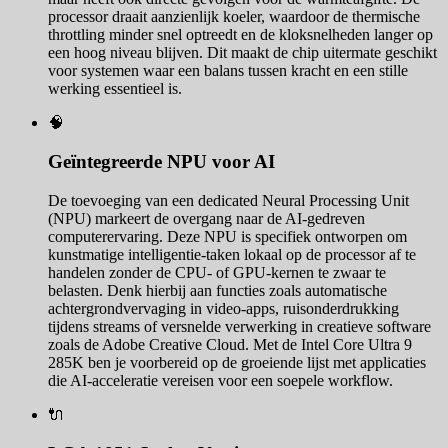
processor draait aanzienlijk koeler, waardoor de thermische
throttling minder snel optreedt en de kloksnelheden langer op
een hoog niveau blijven. Dit maakt de chip uitermate geschikt
voor systemen waar een balans tussen kracht en een stille
werking essentieel is.
🧠
Geïntegreerde NPU voor AI
De toevoeging van een dedicated Neural Processing Unit
(NPU) markeert de overgang naar de AI-gedreven
computerervaring. Deze NPU is specifiek ontworpen om
kunstmatige intelligentie-taken lokaal op de processor af te
handelen zonder de CPU- of GPU-kernen te zwaar te
belasten. Denk hierbij aan functies zoals automatische
achtergrondvervaging in video-apps, ruisonderdrukking
tijdens streams of versnelde verwerking in creatieve software
zoals de Adobe Creative Cloud. Met de Intel Core Ultra 9
285K ben je voorbereid op de groeiende lijst met applicaties
die AI-acceleratie vereisen voor een soepele workflow.
🔌