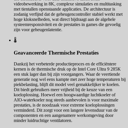
videobewerking in 8K, complexe simulaties en multitasking
met tientallen openstaande applicaties. De architectuur is
zodanig verfijnd dat de geheugencontroller stabiel werkt met
hoge kloksnelheden, wat direct bijdraagt aan de algehele
systeemresponsiviteit en de prestaties in games die gevoelig
zijn voor geheugenlatentie.
🌡️
Geavanceerde Thermische Prestaties
Dankzij het verbeterde productieproces en de efficiëntere
kernen is de thermische druk op de Intel Core Ultra 9 285K
een stuk lager dan bij zijn voorgangers. Waar de veertiende
generatie nog wel eens kampte met zeer hoge temperaturen bij
piekbelasting, blijft dit model veel gemakkelijker te koelen.
Dit biedt gebruikers meer vrijheid bij de keuze van een
koeloplossing. Hoewel een hoogwaardige luchtkoeler of
AIO-waterkoeler nog steeds aanbevolen is voor maximale
prestaties, is de noodzaak voor extreme koeloplossingen
verminderd. Dit zorgt voor een langere levensduur van de
componenten en een aangenamere werkomgeving door
minder luidruchtige ventilatoren.