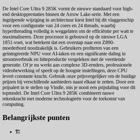
De Intel Core Ultra 9 285K vormt de nieuwe standaard voor high-
end desktopprestaties binnen de Arrow Lake-serie. Met een
ingrijpende wijziging in architectuur kiest Intel bij dit vlaggenschip
voor een configuratie van 24 cores en 24 threads, waarbij
hyperthreading volledig is weggelaten om de efficiëntie per watt te
maximaliseren. Deze processor is gebouwd op de nieuwe LGA
1851-voet, wat betekent dat een overstap naar een Z890-
moederbord noodzakelijk is. Gebruikers profiteren van een
geïntegreerde NPU voor AI-taken en een significante daling in
stroomverbruik en hitteproductie vergeleken met de veertiende
generatie. Of je nu werkt aan complexe 3D-renders, professionele
videobewerking of speelt op de hoogste instellingen, deze CPU
levert constante kracht. Gebruik onze prijsvergelijker om de huidige
prijzen bij verschillende aanbieders naast elkaar te zetten. Door een
prijsalert in te stellen op Vindle, mis je nooit een prijsdaling voor dit
topmodel. De Intel Core Ultra 9 285K combineert rauwe
rekenkracht met moderne technologieën voor de toekomst van
computing.
Belangrijkste punten
🏗️