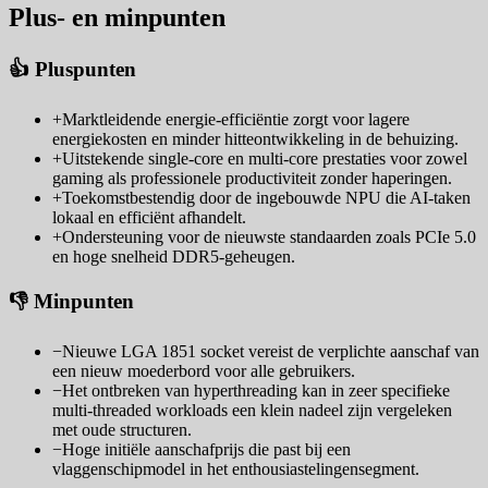
Plus- en minpunten
👍 Pluspunten
+
Marktleidende energie-efficiëntie zorgt voor lagere
energiekosten en minder hitteontwikkeling in de behuizing.
+
Uitstekende single-core en multi-core prestaties voor zowel
gaming als professionele productiviteit zonder haperingen.
+
Toekomstbestendig door de ingebouwde NPU die AI-taken
lokaal en efficiënt afhandelt.
+
Ondersteuning voor de nieuwste standaarden zoals PCIe 5.0
en hoge snelheid DDR5-geheugen.
👎 Minpunten
−
Nieuwe LGA 1851 socket vereist de verplichte aanschaf van
een nieuw moederbord voor alle gebruikers.
−
Het ontbreken van hyperthreading kan in zeer specifieke
multi-threaded workloads een klein nadeel zijn vergeleken
met oude structuren.
−
Hoge initiële aanschafprijs die past bij een
vlaggenschipmodel in het enthousiastelingensegment.