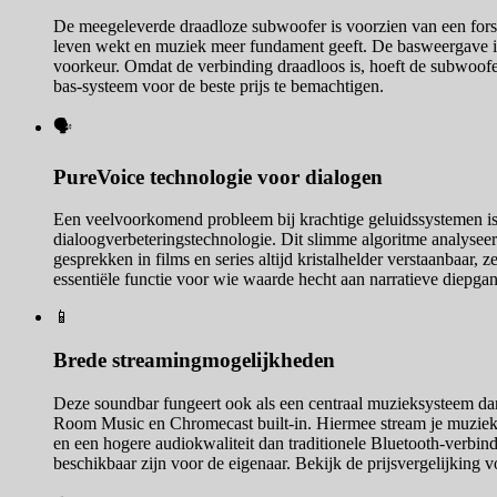
De meegeleverde draadloze subwoofer is voorzien van een forse 
leven wekt en muziek meer fundament geeft. De basweergave is 
voorkeur. Omdat de verbinding draadloos is, hoeft de subwoofer 
bas-systeem voor de beste prijs te bemachtigen.
🗣️
PureVoice technologie voor dialogen
Een veelvoorkomend probleem bij krachtige geluidssystemen i
dialoogverbeteringstechnologie. Dit slimme algoritme analyseer
gesprekken in films en series altijd kristalhelder verstaanbaar, 
essentiële functie voor wie waarde hecht aan narratieve diepga
📱
Brede streamingmogelijkheden
Deze soundbar fungeert ook als een centraal muzieksysteem dan
Room Music en Chromecast built-in. Hiermee stream je muziek va
en een hogere audiokwaliteit dan traditionele Bluetooth-verbin
beschikbaar zijn voor de eigenaar. Bekijk de prijsvergelijking 