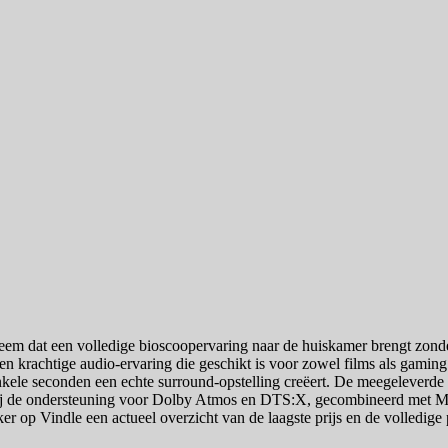
m dat een volledige bioscoopervaring naar de huiskamer brengt zonde
n krachtige audio-ervaring die geschikt is voor zowel films als gamin
nkele seconden een echte surround-opstelling creëert. De meegeleverde
zij de ondersteuning voor Dolby Atmos en DTS:X, gecombineerd met Mu
ker op Vindle een actueel overzicht van de laagste prijs en de volledige 