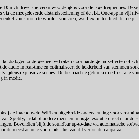
10-inch driver die verantwoordelijk is voor de lage frequenties. Deze 
via de meegeleverde afstandsbediening of de JBL One-app in vijf nive
enkel van stroom te worden voorzien, wat flexibiliteit biedt bij de pla
s dat dialogen ondergesneeuwd raken door harde geluidseffecten of a
t de audio in real-time en optimaliseert de helderheid van stemmen zond
zelfs tijdens explosieve scènes. Dit bespaart de gebruiker de frustratie v
ng in media.
kzij de ingebouwde WiFi en uitgebreide ondersteuning voor streamingd
n Spotify, Tidal of andere diensten in hoge resolutie direct naar de s
dingen. Bovendien blijft de soundbar up-to-date via automatische softw
voor de meest actuele voorraadstatus van dit verbonden apparaat.