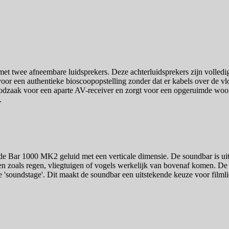
twee afneembare luidsprekers. Deze achterluidsprekers zijn volledig
 voor een authentieke bioscoopopstelling zonder dat er kabels over de v
odzaak voor een aparte AV-receiver en zorgt voor een opgeruimde woonk
.
Bar 1000 MK2 geluid met een verticale dimensie. De soundbar is uitge
ecten zoals regen, vliegtuigen of vogels werkelijk van bovenaf komen. 
e 'soundstage'. Dit maakt de soundbar een uitstekende keuze voor filmli