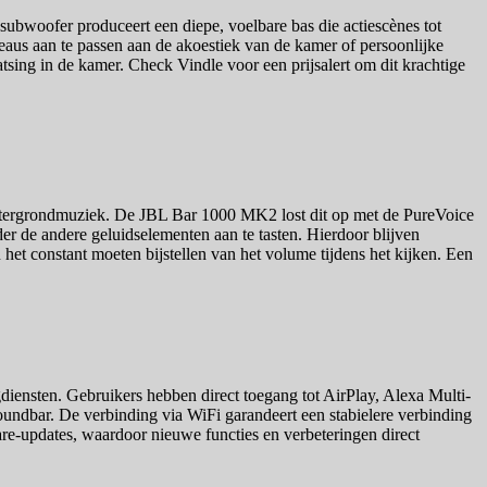
subwoofer produceert een diepe, voelbare bas die actiescènes tot
aus aan te passen aan de akoestiek van de kamer of persoonlijke
atsing in de kamer. Check Vindle voor een prijsalert om dit krachtige
chtergrondmuziek. De JBL Bar 1000 MK2 lost dit op met de PureVoice
er de andere geluidselementen aan te tasten. Hierdoor blijven
an het constant moeten bijstellen van het volume tijdens het kijken. Een
iensten. Gebruikers hebben direct toegang tot AirPlay, Alexa Multi-
oundbar. De verbinding via WiFi garandeert een stabielere verbinding
are-updates, waardoor nieuwe functies en verbeteringen direct