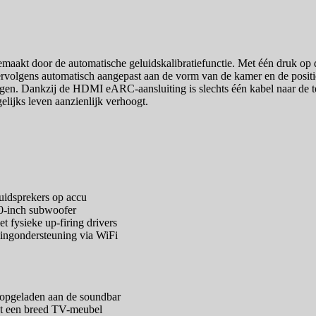
emaakt door de automatische geluidskalibratiefunctie. Met één druk op 
vervolgens automatisch aangepast aan de vorm van de kamer en de posit
lingen. Dankzij de HDMI eARC-aansluiting is slechts één kabel naar de 
lijks leven aanzienlijk verhoogt.
uidsprekers op accu
10-inch subwoofer
fysieke up-firing drivers
mingondersteuning via WiFi
opgeladen aan de soundbar
st een breed TV-meubel