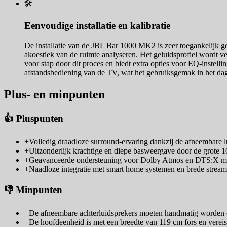
🛠️
Eenvoudige installatie en kalibratie
De installatie van de JBL Bar 1000 MK2 is zeer toegankelijk g
akoestiek van de ruimte analyseren. Het geluidsprofiel wordt 
voor stap door dit proces en biedt extra opties voor EQ-instel
afstandsbediening van de TV, wat het gebruiksgemak in het dage
Plus- en minpunten
👍 Pluspunten
+
Volledig draadloze surround-ervaring dankzij de afneembare l
+
Uitzonderlijk krachtige en diepe basweergave door de grote 
+
Geavanceerde ondersteuning voor Dolby Atmos en DTS:X met 
+
Naadloze integratie met smart home systemen en brede strea
👎 Minpunten
−
De afneembare achterluidsprekers moeten handmatig worden 
−
De hoofdeenheid is met een breedte van 119 cm fors en verei