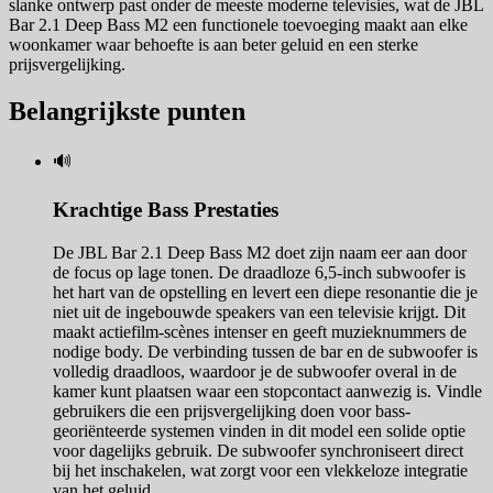
slanke ontwerp past onder de meeste moderne televisies, wat de JBL
Bar 2.1 Deep Bass M2 een functionele toevoeging maakt aan elke
woonkamer waar behoefte is aan beter geluid en een sterke
prijsvergelijking.
Belangrijkste punten
🔊
Krachtige Bass Prestaties
De JBL Bar 2.1 Deep Bass M2 doet zijn naam eer aan door
de focus op lage tonen. De draadloze 6,5-inch subwoofer is
het hart van de opstelling en levert een diepe resonantie die je
niet uit de ingebouwde speakers van een televisie krijgt. Dit
maakt actiefilm-scènes intenser en geeft muzieknummers de
nodige body. De verbinding tussen de bar en de subwoofer is
volledig draadloos, waardoor je de subwoofer overal in de
kamer kunt plaatsen waar een stopcontact aanwezig is. Vindle
gebruikers die een prijsvergelijking doen voor bass-
georiënteerde systemen vinden in dit model een solide optie
voor dagelijks gebruik. De subwoofer synchroniseert direct
bij het inschakelen, wat zorgt voor een vlekkeloze integratie
van het geluid.