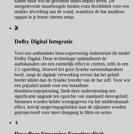
kamer maar wel de gewenste audio-impact levert. De
meegeleverde muurbeugels bieden extra flexibiliteit voor een
strakke afwerking aan de wand, waardoor de bar naadloos
opgaat in je home cinema setup.
🎬
Dolby Digital Integratie
Voor een authentieke bioscoopervaring ondersteunt dit model
Dolby Digital. Deze technologie optimaliseert de
audiokanalen om een ruimtelijk effect te creëren, zelfs in een
2.1 opstelling. Hoewel het geen fysieke surroundspeakers
heeft, zorgt de digitale verwerking ervoor dat het geluid
breder klinkt dan de fysieke breedte van de bar zelf. Voor wie
een prijsalert instelt voor een betaalbare
thuisbioscoopoplossing, biedt deze ondersteuning een
significante upgrade ten opzichte van standaard stereogeluid.
Stemmen worden helder weergegeven via het middenkanaal-
effect, terwijl omgevingsgeluiden naar de zijkanten worden
geprojecteerd voor meer diepgang in films en series.
📱
Draadloze Streaming Functionaliteit