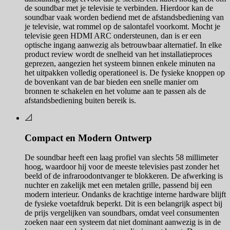
de soundbar met je televisie te verbinden. Hierdoor kan de
soundbar vaak worden bediend met de afstandsbediening van
je televisie, wat rommel op de salontafel voorkomt. Mocht je
televisie geen HDMI ARC ondersteunen, dan is er een
optische ingang aanwezig als betrouwbaar alternatief. In elke
product review wordt de snelheid van het installatieproces
geprezen, aangezien het systeem binnen enkele minuten na
het uitpakken volledig operationeel is. De fysieke knoppen op
de bovenkant van de bar bieden een snelle manier om
bronnen te schakelen en het volume aan te passen als de
afstandsbediening buiten bereik is.
📐
Compact en Modern Ontwerp
De soundbar heeft een laag profiel van slechts 58 millimeter
hoog, waardoor hij voor de meeste televisies past zonder het
beeld of de infraroodontvanger te blokkeren. De afwerking is
nuchter en zakelijk met een metalen grille, passend bij een
modern interieur. Ondanks de krachtige interne hardware blijft
de fysieke voetafdruk beperkt. Dit is een belangrijk aspect bij
de prijs vergelijken van soundbars, omdat veel consumenten
zoeken naar een systeem dat niet dominant aanwezig is in de