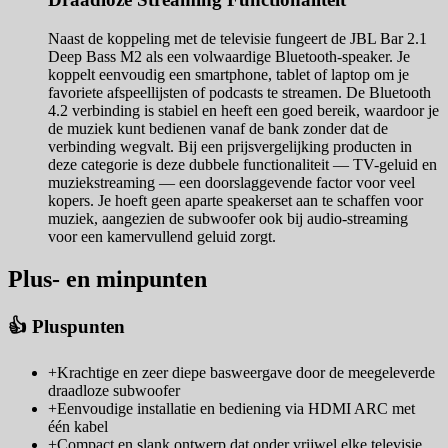
Naast de koppeling met de televisie fungeert de JBL Bar 2.1
Deep Bass M2 als een volwaardige Bluetooth-speaker. Je
koppelt eenvoudig een smartphone, tablet of laptop om je
favoriete afspeellijsten of podcasts te streamen. De Bluetooth
4.2 verbinding is stabiel en heeft een goed bereik, waardoor je
de muziek kunt bedienen vanaf de bank zonder dat de
verbinding wegvalt. Bij een prijsvergelijking producten in
deze categorie is deze dubbele functionaliteit — TV-geluid en
muziekstreaming — een doorslaggevende factor voor veel
kopers. Je hoeft geen aparte speakerset aan te schaffen voor
muziek, aangezien de subwoofer ook bij audio-streaming
voor een kamervullend geluid zorgt.
Plus- en minpunten
👍 Pluspunten
+
Krachtige en zeer diepe basweergave door de meegeleverde
draadloze subwoofer
+
Eenvoudige installatie en bediening via HDMI ARC met
één kabel
+
Compact en slank ontwerp dat onder vrijwel elke televisie