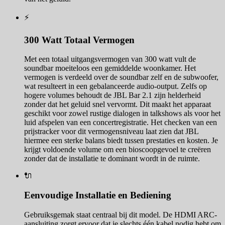
⚡
300 Watt Totaal Vermogen
Met een totaal uitgangsvermogen van 300 watt vult de
soundbar moeiteloos een gemiddelde woonkamer. Het
vermogen is verdeeld over de soundbar zelf en de subwoofer,
wat resulteert in een gebalanceerde audio-output. Zelfs op
hogere volumes behoudt de JBL Bar 2.1 zijn helderheid
zonder dat het geluid snel vervormt. Dit maakt het apparaat
geschikt voor zowel rustige dialogen in talkshows als voor het
luid afspelen van een concertregistratie. Het checken van een
prijstracker voor dit vermogensniveau laat zien dat JBL
hiermee een sterke balans biedt tussen prestaties en kosten. Je
krijgt voldoende volume om een bioscoopgevoel te creëren
zonder dat de installatie te dominant wordt in de ruimte.
🔌
Eenvoudige Installatie en Bediening
Gebruiksgemak staat centraal bij dit model. De HDMI ARC-
aansluiting zorgt ervoor dat je slechts één kabel nodig hebt om