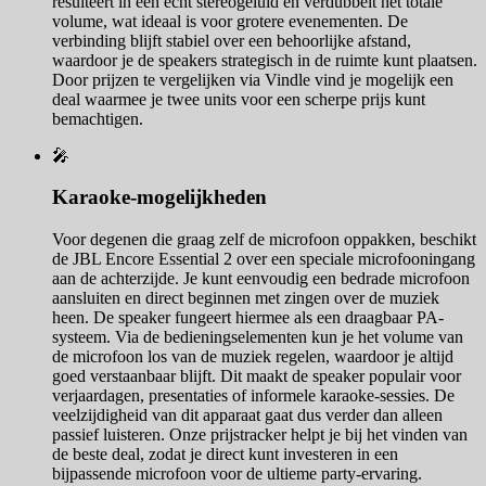
resulteert in een echt stereogeluid en verdubbelt het totale
volume, wat ideaal is voor grotere evenementen. De
verbinding blijft stabiel over een behoorlijke afstand,
waardoor je de speakers strategisch in de ruimte kunt plaatsen.
Door prijzen te vergelijken via Vindle vind je mogelijk een
deal waarmee je twee units voor een scherpe prijs kunt
bemachtigen.
🎤
Karaoke-mogelijkheden
Voor degenen die graag zelf de microfoon oppakken, beschikt
de JBL Encore Essential 2 over een speciale microfooningang
aan de achterzijde. Je kunt eenvoudig een bedrade microfoon
aansluiten en direct beginnen met zingen over de muziek
heen. De speaker fungeert hiermee als een draagbaar PA-
systeem. Via de bedieningselementen kun je het volume van
de microfoon los van de muziek regelen, waardoor je altijd
goed verstaanbaar blijft. Dit maakt de speaker populair voor
verjaardagen, presentaties of informele karaoke-sessies. De
veelzijdigheid van dit apparaat gaat dus verder dan alleen
passief luisteren. Onze prijstracker helpt je bij het vinden van
de beste deal, zodat je direct kunt investeren in een
bijpassende microfoon voor de ultieme party-ervaring.