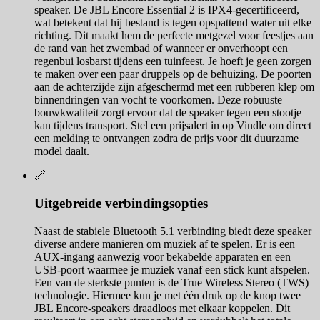
speaker. De JBL Encore Essential 2 is IPX4-gecertificeerd,
wat betekent dat hij bestand is tegen opspattend water uit elke
richting. Dit maakt hem de perfecte metgezel voor feestjes aan
de rand van het zwembad of wanneer er onverhoopt een
regenbui losbarst tijdens een tuinfeest. Je hoeft je geen zorgen
te maken over een paar druppels op de behuizing. De poorten
aan de achterzijde zijn afgeschermd met een rubberen klep om
binnendringen van vocht te voorkomen. Deze robuuste
bouwkwaliteit zorgt ervoor dat de speaker tegen een stootje
kan tijdens transport. Stel een prijsalert in op Vindle om direct
een melding te ontvangen zodra de prijs voor dit duurzame
model daalt.
🔗
Uitgebreide verbindingsopties
Naast de stabiele Bluetooth 5.1 verbinding biedt deze speaker
diverse andere manieren om muziek af te spelen. Er is een
AUX-ingang aanwezig voor bekabelde apparaten en een
USB-poort waarmee je muziek vanaf een stick kunt afspelen.
Een van de sterkste punten is de True Wireless Stereo (TWS)
technologie. Hiermee kun je met één druk op de knop twee
JBL Encore-speakers draadloos met elkaar koppelen. Dit