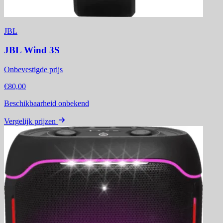
JBL
JBL Wind 3S
Onbevestigde prijs
€80,00
Beschikbaarheid onbekend
Vergelijk prijzen