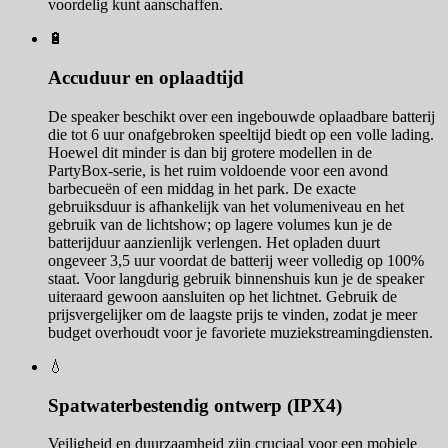
voordelig kunt aanschaffen.
🔋
Accuduur en oplaadtijd
De speaker beschikt over een ingebouwde oplaadbare batterij
die tot 6 uur onafgebroken speeltijd biedt op een volle lading.
Hoewel dit minder is dan bij grotere modellen in de
PartyBox-serie, is het ruim voldoende voor een avond
barbecueën of een middag in het park. De exacte
gebruiksduur is afhankelijk van het volumeniveau en het
gebruik van de lichtshow; op lagere volumes kun je de
batterijduur aanzienlijk verlengen. Het opladen duurt
ongeveer 3,5 uur voordat de batterij weer volledig op 100%
staat. Voor langdurig gebruik binnenshuis kun je de speaker
uiteraard gewoon aansluiten op het lichtnet. Gebruik de
prijsvergelijker om de laagste prijs te vinden, zodat je meer
budget overhoudt voor je favoriete muziekstreamingdiensten.
💧
Spatwaterbestendig ontwerp (IPX4)
Veiligheid en duurzaamheid zijn cruciaal voor een mobiele