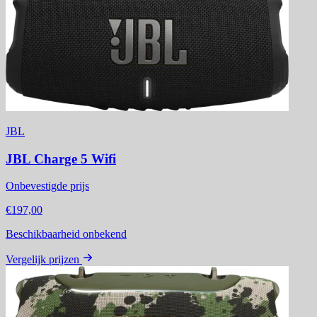
JBL
JBL Charge 5 Wifi
Onbevestigde prijs
€197,00
Beschikbaarheid onbekend
Vergelijk prijzen