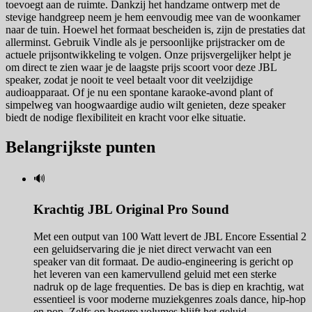
toevoegt aan de ruimte. Dankzij het handzame ontwerp met de
stevige handgreep neem je hem eenvoudig mee van de woonkamer
naar de tuin. Hoewel het formaat bescheiden is, zijn de prestaties dat
allerminst. Gebruik Vindle als je persoonlijke prijstracker om de
actuele prijsontwikkeling te volgen. Onze prijsvergelijker helpt je
om direct te zien waar je de laagste prijs scoort voor deze JBL
speaker, zodat je nooit te veel betaalt voor dit veelzijdige
audioapparaat. Of je nu een spontane karaoke-avond plant of
simpelweg van hoogwaardige audio wilt genieten, deze speaker
biedt de nodige flexibiliteit en kracht voor elke situatie.
Belangrijkste punten
🔊
Krachtig JBL Original Pro Sound
Met een output van 100 Watt levert de JBL Encore Essential 2
een geluidservaring die je niet direct verwacht van een
speaker van dit formaat. De audio-engineering is gericht op
het leveren van een kamervullend geluid met een sterke
nadruk op de lage frequenties. De bas is diep en krachtig, wat
essentieel is voor moderne muziekgenres zoals dance, hip-hop
en pop. Zelfs op hogere volumes blijft het geluid