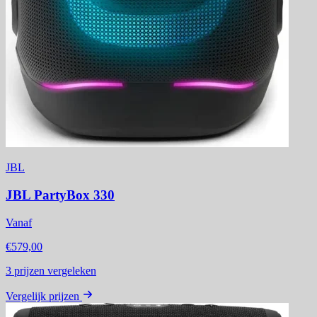
JBL
JBL PartyBox 330
Vanaf
€579,00
3
prijzen vergeleken
Vergelijk prijzen