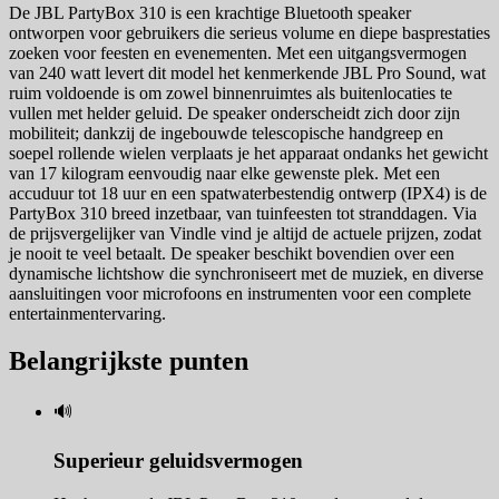
De JBL PartyBox 310 is een krachtige Bluetooth speaker
ontworpen voor gebruikers die serieus volume en diepe basprestaties
zoeken voor feesten en evenementen. Met een uitgangsvermogen
van 240 watt levert dit model het kenmerkende JBL Pro Sound, wat
ruim voldoende is om zowel binnenruimtes als buitenlocaties te
vullen met helder geluid. De speaker onderscheidt zich door zijn
mobiliteit; dankzij de ingebouwde telescopische handgreep en
soepel rollende wielen verplaats je het apparaat ondanks het gewicht
van 17 kilogram eenvoudig naar elke gewenste plek. Met een
accuduur tot 18 uur en een spatwaterbestendig ontwerp (IPX4) is de
PartyBox 310 breed inzetbaar, van tuinfeesten tot stranddagen. Via
de prijsvergelijker van Vindle vind je altijd de actuele prijzen, zodat
je nooit te veel betaalt. De speaker beschikt bovendien over een
dynamische lichtshow die synchroniseert met de muziek, en diverse
aansluitingen voor microfoons en instrumenten voor een complete
entertainmentervaring.
Belangrijkste punten
🔊
Superieur geluidsvermogen