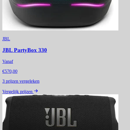
JBL
JBL PartyBox 330
Vanaf
€570,00
3
prijzen vergeleken
Vergelijk prijzen