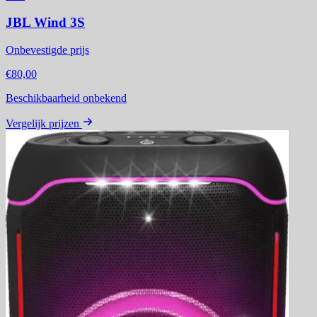
JBL Wind 3S
Onbevestigde prijs
€80,00
Beschikbaarheid onbekend
Vergelijk prijzen