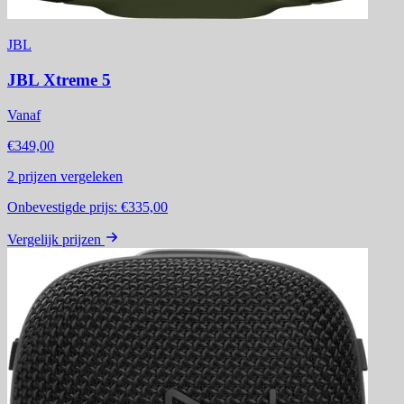
JBL
JBL Xtreme 5
Vanaf
€349,00
2
prijzen vergeleken
Onbevestigde prijs:
€335,00
Vergelijk prijzen