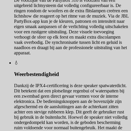
De voorzijde van de PartyBox 310 is voorzien van een
uitgebreid lichtsysteem dat volledig configureerbaar is. De
ringen rondom de woofers en de extra flitslampen creëren een
lichtshow die reageert op het ritme van de muziek. Via de JBL
PartyBox-app kun je de kleuren, patronen en intensiteit naar
eigen smaak aanpassen of de verlichting volledig uitschakelen
voor een rustigere uitstraling. Deze visuele toevoeging
verhoogt de sfeer op elk feest en maakt extra discolampen
vaak overbodig. De synchronisatie tussen licht en geluid is
naadloos en draagt bij aan de professionele uitstraling van het
apparaat.
💧
Weerbestendigheid
Dankzij de IPX4-certificering is deze speaker spatwaterdicht.
Dit betekent dat een plotselinge regenbui of waterspatten bij
een zwembad geen direct gevaar vormen voor de interne
elektronica. De bedieningsknoppen aan de bovenzijde zijn
afgeschermd en de aansluitingen aan de achterkant zitten
achter een stevige rubberen klep. Dit geeft de gebruiker rust
bij gebruik in de buitenlucht. Hoewel de speaker niet volledig
ondergedompeld kan worden, is de geboden bescherming
ruim voldoende voor normaal buitengebruik. Het maakt de