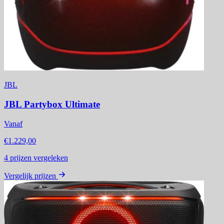
JBL
JBL Partybox Ultimate
Vanaf
€1.229,00
4
prijzen vergeleken
Vergelijk prijzen