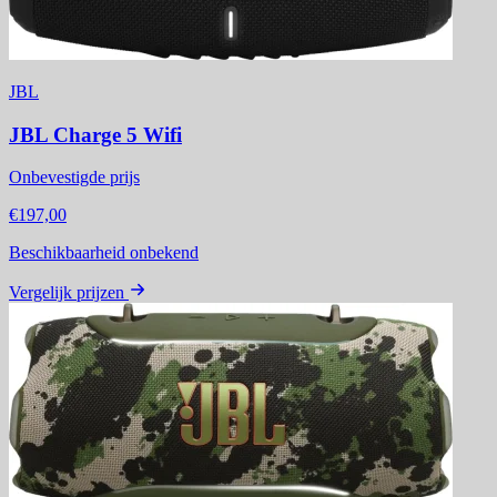
JBL
JBL Charge 5 Wifi
Onbevestigde prijs
€197,00
Beschikbaarheid onbekend
Vergelijk prijzen