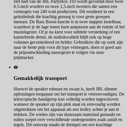
Het hart van de JBL PartyBox 310 wordt gevormd door twee
6,5-inch woofers en twee 2,5-inch tweeters die samen een
vermogen van 240 watt produceren. Dit resulteert in een
geluidsdruk die krachtig genoeg is voor grote groepen
mensen. De Bass Boost-functie is in twee stappen instelbaar,
waardoor je de lage tonen kunt aanpassen aan de ruimte of het
muziekgenre. Of je nu kiest voor subtiele versterking of een
kamerbrede dreun, de audiokwaliteit blijft ook op hoge
volumes gecontroleerd en helder. Gebruikers die op zoek zijn
naar de beste prijs voor dit type vermogen, doen er goed aan
de prijsontwikkeling nauwgezet te volgen via onze
prijstracker.
🛄
Gemakkelijk transport
Hoewel de speaker robuust en zwaar is, heeft JBL slimme
oplossingen toegepast om het transport te vereenvoudigen. De
telescopische handgreep kan volledig worden ingeschoven
wanneer de speaker op zijn plek staat en eenvoudig worden
uitgetrokken om het apparaat als een trolley achter je aan te
trekken. De wielen zijn van duurzaam materiaal gemaakt en
rollen soepel over verschillende ondergronden zoals asfalt en
tegels. Dit ontwerp maakt de drempel om een krachtige