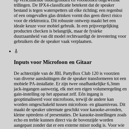
trillingen. De IPX4-classificatie betekent dat de speaker
bestand is tegen waterspetters uit elke richting; een regenbui
of een omgevallen glas drinken vormt dus geen direct risico
voor de elektronica. Dit robuuste ontwerp maakt het een
ideale keuze voor mobiel gebruik. In een prijsvergelijking
producten checken is belangrijk, maar de fysieke
duurzaamheid van dit model rechtvaardigt de investering voor
gebruikers die de speaker vaak verplaatsen.
🎸
Inputs voor Microfoon en Gitaar
De achterzijde van de JBL PartyBox Club 120 is voorzien
van diverse aansluitingen die de speaker transformeren tot een
mobiele PA-installatie. Er zijn twee onafhankelijke 6,3mm
jack-ingangen aanwezig, elk met een eigen volumeregeling en
gain-instelling op het apparaat zelf. Eén ingang is
geoptimaliseerd voor microfoons, terwijl de andere kan
worden omgeschakeld tussen microfoon- en gitaarniveau. Dit
maakt de speaker uitermate geschikt voor karaoke-avonden,
kleine optredens of presentaties. De karaoke-instellingen zoals
echo en treble kunnen direct via de bovenzijde worden
aangepast zonder dat er een externe mixer nodig is. Voor wie