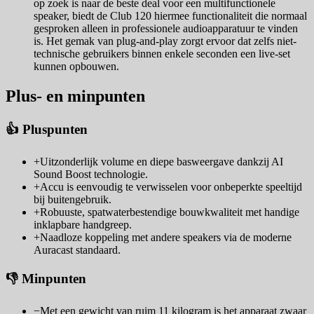
op zoek is naar de beste deal voor een multifunctionele
speaker, biedt de Club 120 hiermee functionaliteit die normaal
gesproken alleen in professionele audioapparatuur te vinden
is. Het gemak van plug-and-play zorgt ervoor dat zelfs niet-
technische gebruikers binnen enkele seconden een live-set
kunnen opbouwen.
Plus- en minpunten
👍 Pluspunten
+
Uitzonderlijk volume en diepe basweergave dankzij AI
Sound Boost technologie.
+
Accu is eenvoudig te verwisselen voor onbeperkte speeltijd
bij buitengebruik.
+
Robuuste, spatwaterbestendige bouwkwaliteit met handige
inklapbare handgreep.
+
Naadloze koppeling met andere speakers via de moderne
Auracast standaard.
👎 Minpunten
−
Met een gewicht van ruim 11 kilogram is het apparaat zwaar