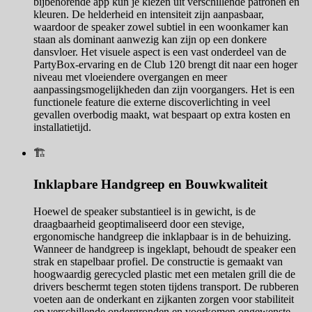
bijbehorende app kun je kiezen uit verschillende patronen en
kleuren. De helderheid en intensiteit zijn aanpasbaar,
waardoor de speaker zowel subtiel in een woonkamer kan
staan als dominant aanwezig kan zijn op een donkere
dansvloer. Het visuele aspect is een vast onderdeel van de
PartyBox-ervaring en de Club 120 brengt dit naar een hoger
niveau met vloeiendere overgangen en meer
aanpassingsmogelijkheden dan zijn voorgangers. Het is een
functionele feature die externe discoverlichting in veel
gevallen overbodig maakt, wat bespaart op extra kosten en
installatietijd.
🏗️
Inklapbare Handgreep en Bouwkwaliteit
Hoewel de speaker substantieel is in gewicht, is de
draagbaarheid geoptimaliseerd door een stevige,
ergonomische handgreep die inklapbaar is in de behuizing.
Wanneer de handgreep is ingeklapt, behoudt de speaker een
strak en stapelbaar profiel. De constructie is gemaakt van
hoogwaardig gerecycled plastic met een metalen grill die de
drivers beschermt tegen stoten tijdens transport. De rubberen
voeten aan de onderkant en zijkanten zorgen voor stabiliteit
op verschillende ondergronden en voorkomen ongewenste