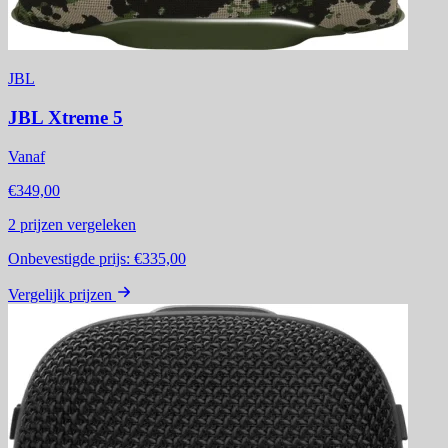
JBL
JBL Xtreme 5
Vanaf
€349,00
2
prijzen vergeleken
Onbevestigde prijs:
€335,00
Vergelijk prijzen