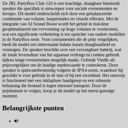
De JBL PartyBox Club 120 is een krachtige, draagbare bluetooth
speaker die specifiek is ontworpen voor sociale evenementen en
feestjes. Dit model onderscheidt zich door een gebalanceerde
combinatie van volume, basprestaties en visuele effecten. Met de
integratie van AI Sound Boost wordt het geluid in real-time
geoptimaliseerd om vervorming op hoge volumes te voorkomen,
wat een significante verbetering is ten opzichte van oudere modellen
in de PartyBox-serie. Voor consumenten die de prijs vergelijken,
biedt dit model een interessante balans tussen draagbaarheid en
vermogen. De speaker beschikt over een vervangbare batterij, wat
de totale levensduur van het apparaat verlengt en continu gebruik
tijdens lange evenementen mogelijk maakt. Gebruik Vindle als
prijsvergelijker om de huidige marktwaarde te controleren. Deze
speaker is spatwaterbestendig volgens de IPX4-norm, waardoor hij
geschikt is voor gebruik in de tuin of bij een zwembad. Het ontwerp
is functioneel met een inklapbare handgreep en een robuuste
behuizing die bestand is tegen intensief transport. Door de
prijshistorie te volgen, koop je dit model op het meest gunstige
moment.
Belangrijkste punten
🔊