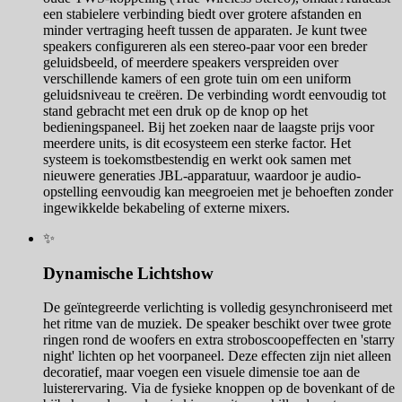
een stabielere verbinding biedt over grotere afstanden en
minder vertraging heeft tussen de apparaten. Je kunt twee
speakers configureren als een stereo-paar voor een breder
geluidsbeeld, of meerdere speakers verspreiden over
verschillende kamers of een grote tuin om een uniform
geluidsniveau te creëren. De verbinding wordt eenvoudig tot
stand gebracht met een druk op de knop op het
bedieningspaneel. Bij het zoeken naar de laagste prijs voor
meerdere units, is dit ecosysteem een sterke factor. Het
systeem is toekomstbestendig en werkt ook samen met
nieuwere generaties JBL-apparatuur, waardoor je audio-
opstelling eenvoudig kan meegroeien met je behoeften zonder
ingewikkelde bekabeling of externe mixers.
✨
Dynamische Lichtshow
De geïntegreerde verlichting is volledig gesynchroniseerd met
het ritme van de muziek. De speaker beschikt over twee grote
ringen rond de woofers en extra stroboscoopeffecten en 'starry
night' lichten op het voorpaneel. Deze effecten zijn niet alleen
decoratief, maar voegen een visuele dimensie toe aan de
luisterervaring. Via de fysieke knoppen op de bovenkant of de