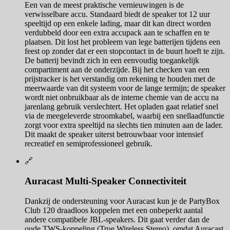
Een van de meest praktische vernieuwingen is de
verwisselbare accu. Standaard biedt de speaker tot 12 uur
speeltijd op een enkele lading, maar dit kan direct worden
verdubbeld door een extra accupack aan te schaffen en te
plaatsen. Dit lost het probleem van lege batterijen tijdens een
feest op zonder dat er een stopcontact in de buurt hoeft te zijn.
De batterij bevindt zich in een eenvoudig toegankelijk
compartiment aan de onderzijde. Bij het checken van een
prijstracker is het verstandig om rekening te houden met de
meerwaarde van dit systeem voor de lange termijn; de speaker
wordt niet onbruikbaar als de interne chemie van de accu na
jarenlang gebruik verslechtert. Het opladen gaat relatief snel
via de meegeleverde stroomkabel, waarbij een snellaadfunctie
zorgt voor extra speeltijd na slechts tien minuten aan de lader.
Dit maakt de speaker uiterst betrouwbaar voor intensief
recreatief en semiprofessioneel gebruik.
🔗
Auracast Multi-Speaker Connectiviteit
Dankzij de ondersteuning voor Auracast kun je de PartyBox
Club 120 draadloos koppelen met een onbeperkt aantal
andere compatibele JBL-speakers. Dit gaat verder dan de
oude TWS-koppeling (True Wireless Stereo), omdat Auracast