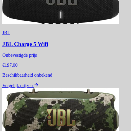
JBL
JBL Charge 5 Wifi
Onbevestigde prijs
€197,00
Beschikbaarheid onbekend
Vergelijk prijzen