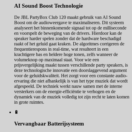
AI Sound Boost Technologie
De JBL PartyBox Club 120 maakt gebruik van AI Sound
Boost om de audioweergave te maximaliseren. Dit systeem
analyseert het binnenkomende signaal tot op de milliseconde
en voorspelt de beweging van de drivers. Hierdoor kan de
speaker harder spelen zonder dat de hardware beschadigd
raakt of het geluid gaat kraken. De algoritmes corrigeren de
frequentierespons in real-time, wat resulteert in een
krachtigere bas en heldere hoge tonen, zelfs wanneer de
volumeknop op maximaal staat. Voor wie een
prijsvergelijking maakt tussen verschillende party speakers, is
deze technologische innovatie een doorslaggevend argument
voor de geluidskwaliteit. Het zorgt voor een constante audio-
ervaring die niet afhankelijk is van het type muziek dat wordt
afgespeeld. De techniek werkt nauw samen met de interne
versterkers om de energie-efficiëntie te verhogen en de
dynamiek van de muziek volledig tot zijn recht te laten komen
in grote ruimtes.
🔋
Vervangbaar Batterijsysteem