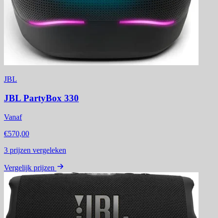
JBL
JBL PartyBox 330
Vanaf
€570,00
3
prijzen vergeleken
Vergelijk prijzen