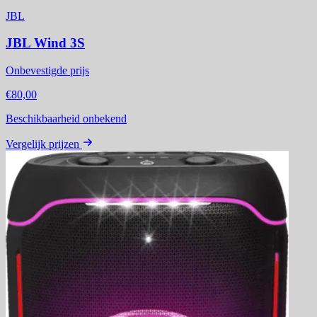
JBL
JBL Wind 3S
Onbevestigde prijs
€80,00
Beschikbaarheid onbekend
Vergelijk prijzen