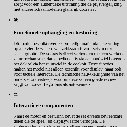
zorgt voor een authentieke uitstraling die de prijsvergelijking
met andere schaalmodellen glansrijk doorstaat.
🛠️
Functionele ophanging en besturing
Dit model beschikt over een volledig onafhankelijke vering
op alle vier de wielen, wat zeldzaam is voor sets in deze
schaalgrootte. De vooras is direct verbonden met een werkend
stuurmechanisme, dat te bedienen is via een tandwiel bovenop
het dak of via het stuurwiel in de cockpit. Deze functies
maken het model niet alleen geschikt voor display, maar ook
voor tactiele interactie. De technische nauwkeurigheid van het
onderstel onderstreept waarom deze set een goede review
krijgt van zowel Lego-fans als autokenners.
⚖️
Interactieve componenten
Naast de motor en besturing bevat de set diverse beweegbare
delen die de speel- en displaywaarde verhogen. De
achterspoiler is handmatig verstelbaar via een hendel in de