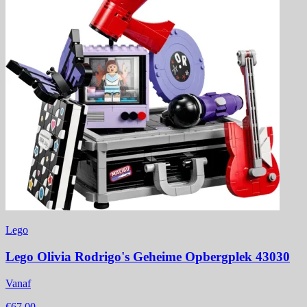
Lego
Lego Olivia Rodrigo's Geheime Opbergplek 43030
Vanaf
€67,00