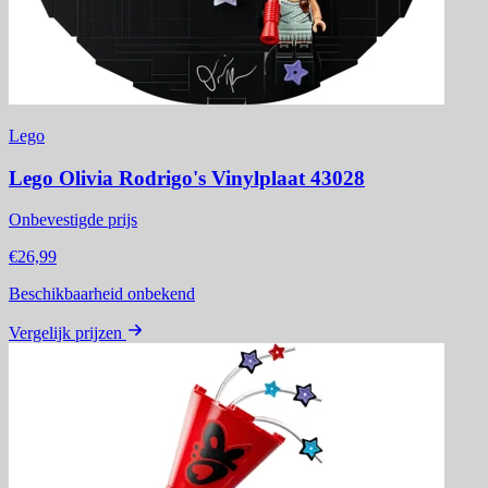
Lego
Lego Olivia Rodrigo's Vinylplaat 43028
Onbevestigde prijs
€26,99
Beschikbaarheid onbekend
Vergelijk prijzen