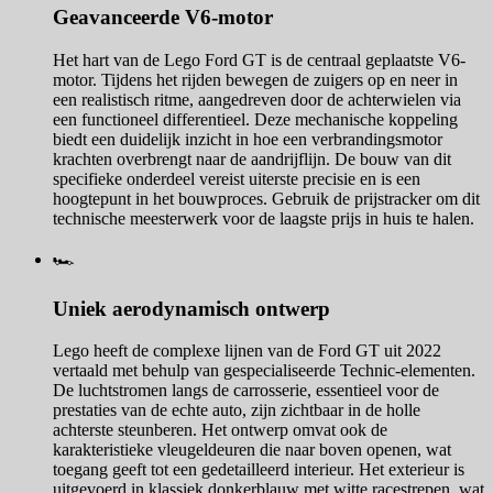
Geavanceerde V6-motor
Het hart van de Lego Ford GT is de centraal geplaatste V6-
motor. Tijdens het rijden bewegen de zuigers op en neer in
een realistisch ritme, aangedreven door de achterwielen via
een functioneel differentieel. Deze mechanische koppeling
biedt een duidelijk inzicht in hoe een verbrandingsmotor
krachten overbrengt naar de aandrijflijn. De bouw van dit
specifieke onderdeel vereist uiterste precisie en is een
hoogtepunt in het bouwproces. Gebruik de prijstracker om dit
technische meesterwerk voor de laagste prijs in huis te halen.
🏎️
Uniek aerodynamisch ontwerp
Lego heeft de complexe lijnen van de Ford GT uit 2022
vertaald met behulp van gespecialiseerde Technic-elementen.
De luchtstromen langs de carrosserie, essentieel voor de
prestaties van de echte auto, zijn zichtbaar in de holle
achterste steunberen. Het ontwerp omvat ook de
karakteristieke vleugeldeuren die naar boven openen, wat
toegang geeft tot een gedetailleerd interieur. Het exterieur is
uitgevoerd in klassiek donkerblauw met witte racestrepen, wat