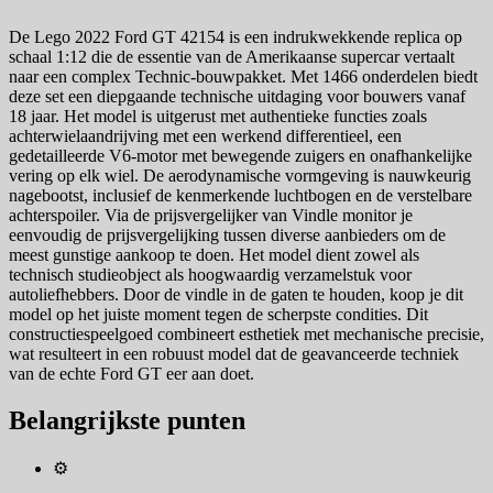
De Lego 2022 Ford GT 42154 is een indrukwekkende replica op
schaal 1:12 die de essentie van de Amerikaanse supercar vertaalt
naar een complex Technic-bouwpakket. Met 1466 onderdelen biedt
deze set een diepgaande technische uitdaging voor bouwers vanaf
18 jaar. Het model is uitgerust met authentieke functies zoals
achterwielaandrijving met een werkend differentieel, een
gedetailleerde V6-motor met bewegende zuigers en onafhankelijke
vering op elk wiel. De aerodynamische vormgeving is nauwkeurig
nagebootst, inclusief de kenmerkende luchtbogen en de verstelbare
achterspoiler. Via de prijsvergelijker van Vindle monitor je
eenvoudig de prijsvergelijking tussen diverse aanbieders om de
meest gunstige aankoop te doen. Het model dient zowel als
technisch studieobject als hoogwaardig verzamelstuk voor
autoliefhebbers. Door de vindle in de gaten te houden, koop je dit
model op het juiste moment tegen de scherpste condities. Dit
constructiespeelgoed combineert esthetiek met mechanische precisie,
wat resulteert in een robuust model dat de geavanceerde techniek
van de echte Ford GT eer aan doet.
Belangrijkste punten
⚙️