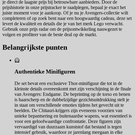
je direct de laagste prijs bij betrouwbare aanbieders. Door de
prijshistorie in onze prijstracker te raadplegen, bepaal je exact het
juiste moment voor je aankoop. Of je nu je Avengers-collectie wilt
completeren of op zoek bent naar een hoogwaardig cadeau, deze set
levert de kwaliteit en details die je van het merk Lego verwacht.
Gebruik onze prijs radar om de prijsontwikkeling nauwgezet te
volgen en profiteer van de beste deal op de markt.
Belangrijkste punten
🦸‍
Authentieke Minifiguren
De set bevat een exclusieve Thor-minifiguur die tot in de
kleinste details overeenkomt met zijn verschijning in de finale
van Avengers: Endgame. De beprinting op de torso en benen
is haarscherp en de dubbelzijdige gezichtsuitdrukking stelt je
in staat om verschillende emoties tijdens het gevecht uit te
beelden. De Chitauri-krijgers zijn eveneens voorzien van
unieke bepantsering en buitenaardse wapens, wat essentieel is
voor een geloofwaardige confrontatie. Deze figuren zijn
vervaardigd van duurzaam kunststof dat bestand is tegen
intensief gebruik, waardoor ze jarenlang meegaan in elke