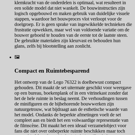
klemkracht van de onderdelen is optimaal, wat resulteert in
een solide model dat niet wankelt. De bouwinstructies zijn
logisch opgebouwd en maken gebruik van duidelijke visuele
stappen, waardoor het bouwproces vlot verloopt voor de
doelgroep. Er is geen sprake van ingewikkelde technieken die
frustratie opwekken, maar wel van voldoende variatie om de
bouwer geboeid te houden van de eerste tot de laatste steen.
De gebruikte materialen zijn kleurvast en behouden hun
glans, zelfs bij blootstelling aan zonlicht.
🖼️
Compact en Ruimtebesparend
Het ontwerp van de Lego 76322 is doelbewust compact
gehouden. Dit maakt de set uitermate geschikt voor weergave
op een bureau, boekenplank of in een vitrinekast zonder dat
het de hele ruimte in beslag neemt. De verhoudingen tussen
de minifiguren en de bijbehorende bouwwerken zijn
natuurgetrouw, wat bijdraagt aan de esthetische waarde van
het model. Ondanks de beperkte afmetingen voelt de set
compleet aan en biedt het een volwaardige representatie van
de filmscène. Dit maakt het een ideaal verzamelobject voor
fans die niet over onbeperkte ruimte beschikken maar toch