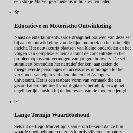
een stukje Marvel-geschiedenis in huis willen halen.
🛠️
Educatieve en Motorische Ontwikkeling
Naast de entertainmentwaarde draagt het bouwen van deze set
bij aan de ontwikkeling van de fijne motoriek en het ruimtelijk
inzicht. Het nauwkeurig plaatsen van kleine onderdelen en het
volgen van complexe schema's traint de concentratie en het
probleemoplossend vermogen van jongere bouwers. De set
stimuleert bovendien het narratief denken, aangezien de
meegeleverde personages en accessoires uitnodigen tot het
verzinnen van eigen verhalen binnen het Avengers-
universum. Het is een tastbare vorm van vermaak die een
gezond alternatief biedt voor digitale schermtijd, terwijl het
tegelijkertijd aansluit bij de interesses van de moderne jeugd.
📈
Lange Termijn Waardebehoud
Sets uit de Lego Marvel-lijn staan erom bekend dat ze hun
waarde goed behouden of zelfs in prijs stijgen naarmate ze