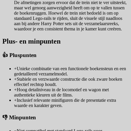
De afmetingen zorgen ervoor dat de trein niet te ver uitsteekt,
maar wel genoeg aanwezigheid heeft om op te vallen tussen
de boekenruggen. Hoewel de trein niet bedoeld is om op
standaard Lego-rails te rijden, sluit de visuele stijl naadloos
aan bij andere Harry Potter sets uit de verzamelaarsreeks,
waardoor je een consistent thema in je kamer kunt creëren.
Plus- en minpunten
👍 Pluspunten
+
Unieke combinatie van een functionele boekensteun en een
gedetailleerd verzamelmodel.
+
Stabiele en verzwaarde constructie die ook zware boeken
effectief rechtop houdt.
+
Hoog detailniveau in de locomotief en wagon met
authentieke kleuren uit de films.
+
Inclusief relevante minifiguren die de presentatie extra
waarde en karakter geven.
👎 Minpunten
−
Niet compatibel met standaard Lego-rails voor