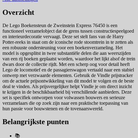
Overzicht
De Lego Boekensteun de Zweinstein Express 76450 is een
functioneel verzamelobject dat de grens tussen constructiespeelgoed
en interieurdecoratie vervaagt. Deze set stelt fans van de Harry
Potter-reeks in staat om de iconische rode stoomtrein in te zetten als
een robuuste ondersteuning voor een boekenverzameling. Het
model is opgesplitst in twee substantiële delen die aan weerszijden
van een rij boeken geplaatst worden, waardoor het lijkt alsof de trein
dwars door de collectie rijdt. Met een scherp oog voor detail heeft
Lego de locomotief en de passagierswagon vertaald naar een stabiel
ontwerp met verzwaarde elementen. Gebruik de Vindle prijstracker
om de actuele prijsontwikkeling van dit model te volgen en de beste
deal te vinden. Als prijsvergelijker helpt Vindle je om direct inzicht
te krijgen in de beschikbaarheid bij verschillende aanbieders. Deze
set is specifiek ontworpen voor volwassen bouwers en serieuze
verzamelaars die op zoek zijn naar een praktische toepassing van
hun passie voor bouwstenen en de tovenaarswereld.
Belangrijkste punten
📚