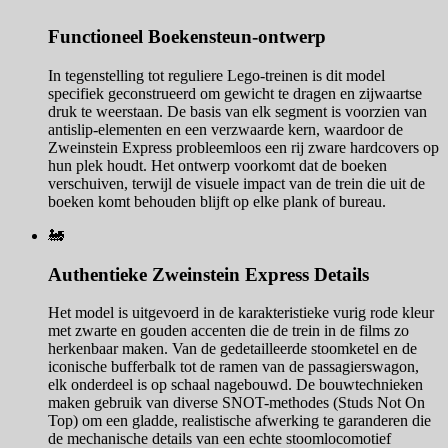
Functioneel Boekensteun-ontwerp
In tegenstelling tot reguliere Lego-treinen is dit model
specifiek geconstrueerd om gewicht te dragen en zijwaartse
druk te weerstaan. De basis van elk segment is voorzien van
antislip-elementen en een verzwaarde kern, waardoor de
Zweinstein Express probleemloos een rij zware hardcovers op
hun plek houdt. Het ontwerp voorkomt dat de boeken
verschuiven, terwijl de visuele impact van de trein die uit de
boeken komt behouden blijft op elke plank of bureau.
🚂
Authentieke Zweinstein Express Details
Het model is uitgevoerd in de karakteristieke vurig rode kleur
met zwarte en gouden accenten die de trein in de films zo
herkenbaar maken. Van de gedetailleerde stoomketel en de
iconische bufferbalk tot de ramen van de passagierswagon,
elk onderdeel is op schaal nagebouwd. De bouwtechnieken
maken gebruik van diverse SNOT-methodes (Studs Not On
Top) om een gladde, realistische afwerking te garanderen die
de mechanische details van een echte stoomlocomotief