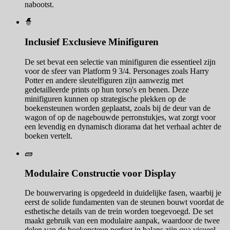
nabootst.
🧙
Inclusief Exclusieve Minifiguren
De set bevat een selectie van minifiguren die essentieel zijn
voor de sfeer van Platform 9 3/4. Personages zoals Harry
Potter en andere sleutelfiguren zijn aanwezig met
gedetailleerde prints op hun torso's en benen. Deze
minifiguren kunnen op strategische plekken op de
boekensteunen worden geplaatst, zoals bij de deur van de
wagon of op de nagebouwde perronstukjes, wat zorgt voor
een levendig en dynamisch diorama dat het verhaal achter de
boeken vertelt.
🧱
Modulaire Constructie voor Display
De bouwervaring is opgedeeld in duidelijke fasen, waarbij je
eerst de solide fundamenten van de steunen bouwt voordat de
esthetische details van de trein worden toegevoegd. De set
maakt gebruik van een modulaire aanpak, waardoor de twee
delen van de boekensteun perfect in balans zijn qua visueel