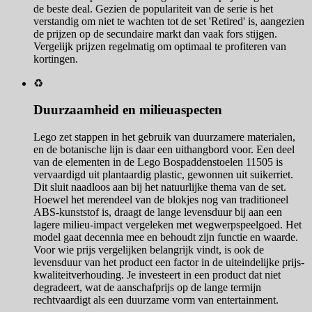
de beste deal. Gezien de populariteit van de serie is het
verstandig om niet te wachten tot de set 'Retired' is, aangezien
de prijzen op de secundaire markt dan vaak fors stijgen.
Vergelijk prijzen regelmatig om optimaal te profiteren van
kortingen.
♻️
Duurzaamheid en milieuaspecten
Lego zet stappen in het gebruik van duurzamere materialen,
en de botanische lijn is daar een uithangbord voor. Een deel
van de elementen in de Lego Bospaddenstoelen 11505 is
vervaardigd uit plantaardig plastic, gewonnen uit suikerriet.
Dit sluit naadloos aan bij het natuurlijke thema van de set.
Hoewel het merendeel van de blokjes nog van traditioneel
ABS-kunststof is, draagt de lange levensduur bij aan een
lagere milieu-impact vergeleken met wegwerpspeelgoed. Het
model gaat decennia mee en behoudt zijn functie en waarde.
Voor wie prijs vergelijken belangrijk vindt, is ook de
levensduur van het product een factor in de uiteindelijke prijs-
kwaliteitverhouding. Je investeert in een product dat niet
degradeert, wat de aanschafprijs op de lange termijn
rechtvaardigt als een duurzame vorm van entertainment.