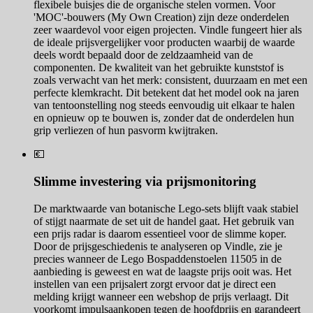
flexibele buisjes die de organische stelen vormen. Voor
'MOC'-bouwers (My Own Creation) zijn deze onderdelen
zeer waardevol voor eigen projecten. Vindle fungeert hier als
de ideale prijsvergelijker voor producten waarbij de waarde
deels wordt bepaald door de zeldzaamheid van de
componenten. De kwaliteit van het gebruikte kunststof is
zoals verwacht van het merk: consistent, duurzaam en met een
perfecte klemkracht. Dit betekent dat het model ook na jaren
van tentoonstelling nog steeds eenvoudig uit elkaar te halen
en opnieuw op te bouwen is, zonder dat de onderdelen hun
grip verliezen of hun pasvorm kwijtraken.
💶
Slimme investering via prijsmonitoring
De marktwaarde van botanische Lego-sets blijft vaak stabiel
of stijgt naarmate de set uit de handel gaat. Het gebruik van
een prijs radar is daarom essentieel voor de slimme koper.
Door de prijsgeschiedenis te analyseren op Vindle, zie je
precies wanneer de Lego Bospaddenstoelen 11505 in de
aanbieding is geweest en wat de laagste prijs ooit was. Het
instellen van een prijsalert zorgt ervoor dat je direct een
melding krijgt wanneer een webshop de prijs verlaagt. Dit
voorkomt impulsaankopen tegen de hoofdprijs en garandeert