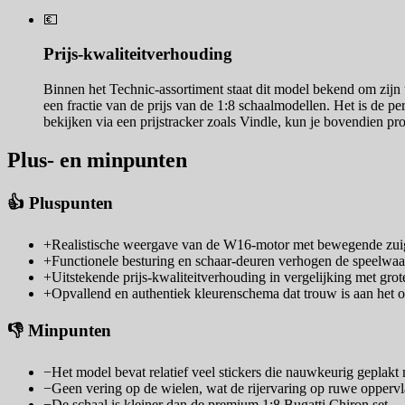
💶
Prijs-kwaliteitverhouding
Binnen het Technic-assortiment staat dit model bekend om zijn u
een fractie van de prijs van de 1:8 schaalmodellen. Het is de p
bekijken via een prijstracker zoals Vindle, kun je bovendien pro
Plus- en minpunten
👍 Pluspunten
+
Realistische weergave van de W16-motor met bewegende zui
+
Functionele besturing en schaar-deuren verhogen de speelwaa
+
Uitstekende prijs-kwaliteitverhouding in vergelijking met grot
+
Opvallend en authentiek kleurenschema dat trouw is aan het or
👎 Minpunten
−
Het model bevat relatief veel stickers die nauwkeurig geplak
−
Geen vering op de wielen, wat de rijervaring op ruwe opperv
−
De schaal is kleiner dan de premium 1:8 Bugatti Chiron set.