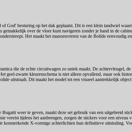
of God' besturing op het dak geplaatst. Dit is een klein tandwiel waa
to gemakkelijk over de vloer kunt navigeren zonder je hand in de cabin
t onderstreept. Het maakt het manoeuvreren van de Bolide eenvoudig en i
mica die de echte circuitwagen zo uniek maakt. De achtervleugel, de lu
 geel-zwarte kleurenschema is niet alleen opvallend, maar ook histori
ide uitstraalt. Dit maakt het model tot een visueel aantrekkelijk object
ugatti weer te geven, maakt deze set gebruik van een uitgebreid sticke
sie vereist tijdens het aanbrengen, zorgen de stickers voor een niveau v
 kenmerkende X-vormige achterlichten hun definitieve uitstraling. Voo