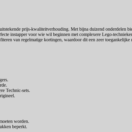
itstekende prijs-kwaliteitverhouding. Met bijna duizend onderdelen bie
erfecte instapper voor wie wil beginnen met complexere Lego-technieken 
fiteren van regelmatige kortingen, waardoor dit een zeer toegankelijke m
gers.
rde.
ere Technic-sets.
igineel.
t moeten worden.
lakken beperkt.