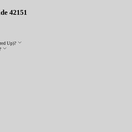
ide 42151
red Up)?
?