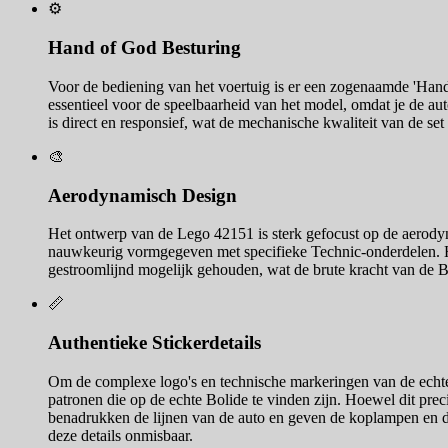
⚙️
Hand of God Besturing
Voor de bediening van het voertuig is er een zogenaamde 'Hand 
essentieel voor de speelbaarheid van het model, omdat je de au
is direct en responsief, wat de mechanische kwaliteit van de se
🎨
Aerodynamisch Design
Het ontwerp van de Lego 42151 is sterk gefocust op de aerodyna
nauwkeurig vormgegeven met specifieke Technic-onderdelen. Het
gestroomlijnd mogelijk gehouden, wat de brute kracht van de Bol
📏
Authentieke Stickerdetails
Om de complexe logo's en technische markeringen van de echte B
patronen die op de echte Bolide te vinden zijn. Hoewel dit preci
benadrukken de lijnen van de auto en geven de koplampen en de
deze details onmisbaar.