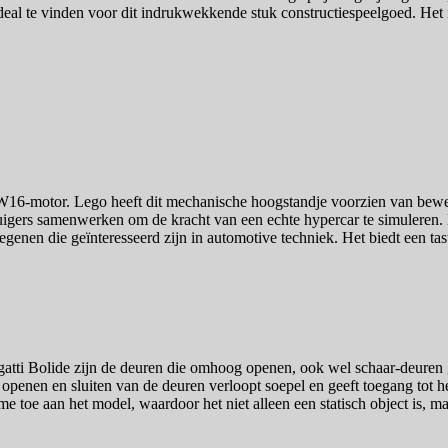
te deal te vinden voor dit indrukwekkende stuk constructiespeelgoed. Het
W16-motor. Lego heeft dit mechanische hoogstandje voorzien van beweg
uigers samenwerken om de kracht van een echte hypercar te simuleren. D
egenen die geïnteresseerd zijn in automotive techniek. Het biedt een ta
atti Bolide zijn de deuren die omhoog openen, ook wel schaar-deuren 
enen en sluiten van de deuren verloopt soepel en geeft toegang tot het 
me toe aan het model, waardoor het niet alleen een statisch object is, m