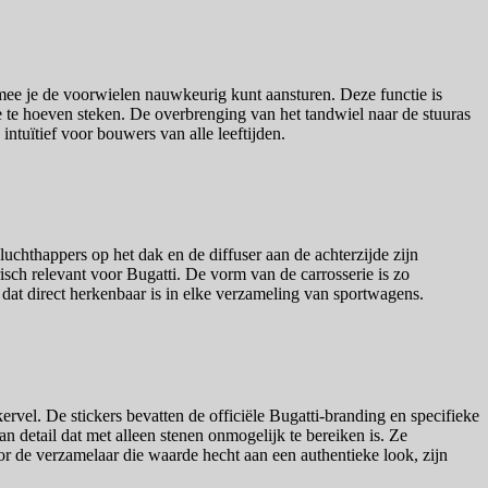
rmee je de voorwielen nauwkeurig kunt aansturen. Deze functie is
e te hoeven steken. De overbrenging van het tandwiel naar de stuuras
ntuïtief voor bouwers van alle leeftijden.
chthappers op het dak en de diffuser aan de achterzijde zijn
sch relevant voor Bugatti. De vorm van de carrosserie is zo
 dat direct herkenbaar is in elke verzameling van sportwagens.
rvel. De stickers bevatten de officiële Bugatti-branding en specifieke
an detail dat met alleen stenen onmogelijk te bereiken is. Ze
r de verzamelaar die waarde hecht aan een authentieke look, zijn