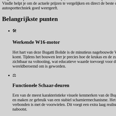
Vindle helpt je om de actuele prijzen te vergelijken en direct de bes
autosporttechniek goed weergeeft.
Belangrijkste punten
🛠️
Werkende W16-motor
Het hart van deze Bugatti Bolide is de minutieus nagebouwde 
komt. Tijdens het bouwen leer je precies hoe de krukas en de z
zichtbaar na voltooiing, wat educatieve waarde toevoegt voor d
wereldberoemd om is geworden.
⚖️
Functionele Schaar-deuren
Een van de meest karakteristieke visuele kenmerken van de Bug
en maken ze gebruik van een stabiel scharniermechanisme. Het op
verbonden is met de voorwielen. Dit voegt een extra laag realis
nabootst.