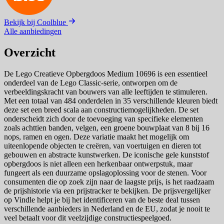
Bekijk bij Coolblue
Alle aanbiedingen
Overzicht
De Lego Creatieve Opbergdoos Medium 10696 is een essentieel
onderdeel van de Lego Classic-serie, ontworpen om de
verbeeldingskracht van bouwers van alle leeftijden te stimuleren.
Met een totaal van 484 onderdelen in 35 verschillende kleuren biedt
deze set een breed scala aan constructiemogelijkheden. De set
onderscheidt zich door de toevoeging van specifieke elementen
zoals achttien banden, velgen, een groene bouwplaat van 8 bij 16
nops, ramen en ogen. Deze variatie maakt het mogelijk om
uiteenlopende objecten te creëren, van voertuigen en dieren tot
gebouwen en abstracte kunstwerken. De iconische gele kunststof
opbergdoos is niet alleen een herkenbaar ontwerpstuk, maar
fungeert als een duurzame opslagoplossing voor de stenen. Voor
consumenten die op zoek zijn naar de laagste prijs, is het raadzaam
de prijshistorie via een prijstracker te bekijken. De prijsvergelijker
op Vindle helpt je bij het identificeren van de beste deal tussen
verschillende aanbieders in Nederland en de EU, zodat je nooit te
veel betaalt voor dit veelzijdige constructiespeelgoed.