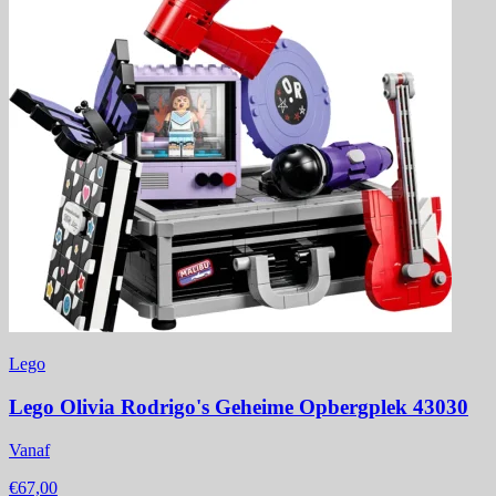
Lego
Lego Olivia Rodrigo's Geheime Opbergplek 43030
Vanaf
€67,00