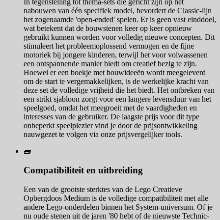
In tegenstelling tot thema-sets die gericht zijn op het
nabouwen van één specifiek model, bevordert de Classic-lijn
het zogenaamde 'open-ended' spelen. Er is geen vast einddoel,
wat betekent dat de bouwstenen keer op keer opnieuw
gebruikt kunnen worden voor volledig nieuwe concepten. Dit
stimuleert het probleemoplossend vermogen en de fijne
motoriek bij jongere kinderen, terwijl het voor volwassenen
een ontspannende manier biedt om creatief bezig te zijn.
Hoewel er een boekje met bouwideeën wordt meegeleverd
om de start te vergemakkelijken, is de werkelijke kracht van
deze set de volledige vrijheid die het biedt. Het ontbreken van
een strikt sjabloon zorgt voor een langere levensduur van het
speelgoed, omdat het meegroeit met de vaardigheden en
interesses van de gebruiker. De laagste prijs voor dit type
onbeperkt speelplezier vind je door de prijsontwikkeling
nauwgezet te volgen via onze prijsvergelijker tools.
🧱
Compatibiliteit en uitbreiding
Een van de grootste sterktes van de Lego Creatieve
Opbergdoos Medium is de volledige compatibiliteit met alle
andere Lego-onderdelen binnen het System-universum. Of je
nu oude stenen uit de jaren '80 hebt of de nieuwste Technic-