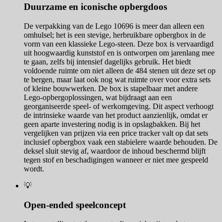
Duurzame en iconische opbergdoos
De verpakking van de Lego 10696 is meer dan alleen een
omhulsel; het is een stevige, herbruikbare opbergbox in de
vorm van een klassieke Lego-steen. Deze box is vervaardigd
uit hoogwaardig kunststof en is ontworpen om jarenlang mee
te gaan, zelfs bij intensief dagelijks gebruik. Het biedt
voldoende ruimte om niet alleen de 484 stenen uit deze set op
te bergen, maar laat ook nog wat ruimte over voor extra sets
of kleine bouwwerken. De box is stapelbaar met andere
Lego-opbergoplossingen, wat bijdraagt aan een
georganiseerde speel- of werkomgeving. Dit aspect verhoogt
de intrinsieke waarde van het product aanzienlijk, omdat er
geen aparte investering nodig is in opslagbakken. Bij het
vergelijken van prijzen via een price tracker valt op dat sets
inclusief opbergbox vaak een stabielere waarde behouden. De
deksel sluit stevig af, waardoor de inhoud beschermd blijft
tegen stof en beschadigingen wanneer er niet mee gespeeld
wordt.
💡
Open-ended speelconcept