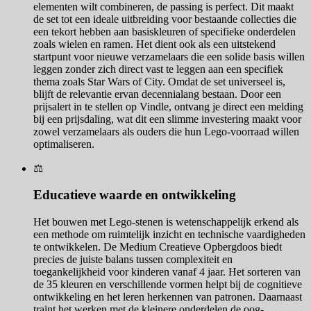
elementen wilt combineren, de passing is perfect. Dit maakt
de set tot een ideale uitbreiding voor bestaande collecties die
een tekort hebben aan basiskleuren of specifieke onderdelen
zoals wielen en ramen. Het dient ook als een uitstekend
startpunt voor nieuwe verzamelaars die een solide basis willen
leggen zonder zich direct vast te leggen aan een specifiek
thema zoals Star Wars of City. Omdat de set universeel is,
blijft de relevantie ervan decennialang bestaan. Door een
prijsalert in te stellen op Vindle, ontvang je direct een melding
bij een prijsdaling, wat dit een slimme investering maakt voor
zowel verzamelaars als ouders die hun Lego-voorraad willen
optimaliseren.
⚖️
Educatieve waarde en ontwikkeling
Het bouwen met Lego-stenen is wetenschappelijk erkend als
een methode om ruimtelijk inzicht en technische vaardigheden
te ontwikkelen. De Medium Creatieve Opbergdoos biedt
precies de juiste balans tussen complexiteit en
toegankelijkheid voor kinderen vanaf 4 jaar. Het sorteren van
de 35 kleuren en verschillende vormen helpt bij de cognitieve
ontwikkeling en het leren herkennen van patronen. Daarnaast
traint het werken met de kleinere onderdelen de oog-