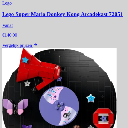
Lego
Lego Super Mario Donkey Kong Arcadekast 72051
Vanaf
€140,00
Vergelijk prijzen