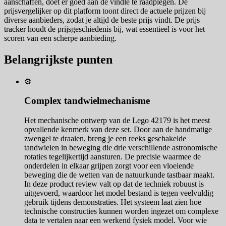
aanschaffen, doet er goed aan de vindle te raadplegen. De
prijsvergelijker op dit platform toont direct de actuele prijzen bij
diverse aanbieders, zodat je altijd de beste prijs vindt. De prijs
tracker houdt de prijsgeschiedenis bij, wat essentieel is voor het
scoren van een scherpe aanbieding.
Belangrijkste punten
⚙️
Complex tandwielmechanisme
Het mechanische ontwerp van de Lego 42179 is het meest
opvallende kenmerk van deze set. Door aan de handmatige
zwengel te draaien, breng je een reeks geschakelde
tandwielen in beweging die drie verschillende astronomische
rotaties tegelijkertijd aansturen. De precisie waarmee de
onderdelen in elkaar grijpen zorgt voor een vloeiende
beweging die de wetten van de natuurkunde tastbaar maakt.
In deze product review valt op dat de techniek robuust is
uitgevoerd, waardoor het model bestand is tegen veelvuldig
gebruik tijdens demonstraties. Het systeem laat zien hoe
technische constructies kunnen worden ingezet om complexe
data te vertalen naar een werkend fysiek model. Voor wie