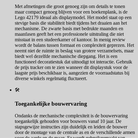
Met afmetingen die groot genoeg zijn om details te tonen
maar compact genoeg blijven voor een boekenplank, is de
Lego 42179 ideaal als displaymodel. Het model staat op een
stevige basis die stabiliteit biedt tijdens het draaien aan het
mechanisme. De zwarte basis met bedrukte maanden en
maanfasen geeft het een professionele uitstraling die niet
misstaat in een studeerkamer of kantoor. In menig review
wordt de balans tussen formaat en complexiteit geprezen. Het
neemt niet de ruimte in beslag van grotere verzamelsets, maar
biedt wel dezelfde mechanische diepgang. Het is een
functioneel decoratiestuk dat uitnodigt tot interactie. Gebruik
de prijs tracker om te zien wanneer dit displaystuk voor de
laagste prijs beschikbaar is, aangezien de voorraadstatus bij
diverse winkels regelmatig fluctueert.
🛠️
Toegankelijke bouwervaring
Ondanks de mechanische complexiteit is de bouwervaring
toegankelijk gehouden voor bouwers vanaf 10 jaar. De
stapsgewijze instructies zijn duidelijk en leiden de bouwer
door de montage van de centrale as en de verschillende armen
voor de aarde en de maan. Er wordt gebruikgemaakt van