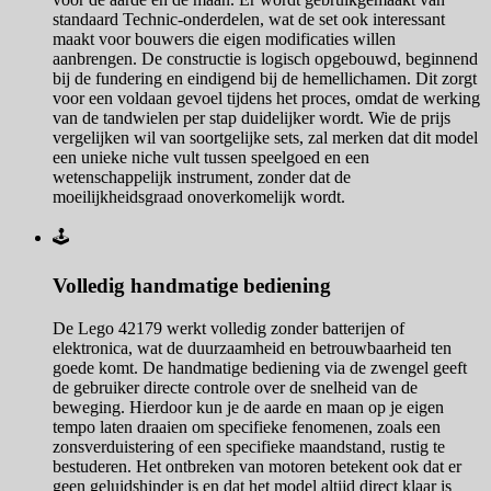
standaard Technic-onderdelen, wat de set ook interessant
maakt voor bouwers die eigen modificaties willen
aanbrengen. De constructie is logisch opgebouwd, beginnend
bij de fundering en eindigend bij de hemellichamen. Dit zorgt
voor een voldaan gevoel tijdens het proces, omdat de werking
van de tandwielen per stap duidelijker wordt. Wie de prijs
vergelijken wil van soortgelijke sets, zal merken dat dit model
een unieke niche vult tussen speelgoed en een
wetenschappelijk instrument, zonder dat de
moeilijkheidsgraad onoverkomelijk wordt.
🕹️
Volledig handmatige bediening
De Lego 42179 werkt volledig zonder batterijen of
elektronica, wat de duurzaamheid en betrouwbaarheid ten
goede komt. De handmatige bediening via de zwengel geeft
de gebruiker directe controle over de snelheid van de
beweging. Hierdoor kun je de aarde en maan op je eigen
tempo laten draaien om specifieke fenomenen, zoals een
zonsverduistering of een specifieke maandstand, rustig te
bestuderen. Het ontbreken van motoren betekent ook dat er
geen geluidshinder is en dat het model altijd direct klaar is