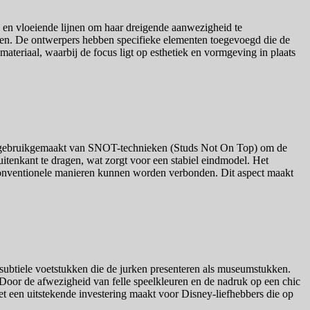
n en vloeiende lijnen om haar dreigende aanwezigheid te
ialen. De ontwerpers hebben specifieke elementen toegevoegd die de
ateriaal, waarbij de focus ligt op esthetiek en vormgeving in plaats
dig gebruikgemaakt van SNOT-technieken (Studs Not On Top) om de
itenkant te dragen, wat zorgt voor een stabiel eindmodel. Het
nconventionele manieren kunnen worden verbonden. Dit aspect maakt
 subtiele voetstukken die de jurken presenteren als museumstukken.
 Door de afwezigheid van felle speelkleuren en de nadruk op een chic
het een uitstekende investering maakt voor Disney-liefhebbers die op