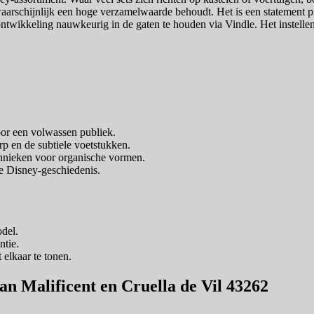
e waarschijnlijk een hoge verzamelwaarde behoudt. Het is een statement 
twikkeling nauwkeurig in de gaten te houden via Vindle. Het instellen v
oor een volwassen publiek.
rp en de subtiele voetstukken.
hnieken voor organische vormen.
e Disney-geschiedenis.
del.
ntie.
 elkaar te tonen.
an Malificent en Cruella de Vil 43262