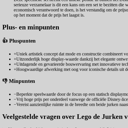
serieuze verzamelaar is dit een kans om een set te bezitten di
economisch verantwoord te doen, is het verstandig om de prijson
op het moment dat de prijs het laagst is.
Plus- en minpunten
👍 Pluspunten
+
Uniek artistiek concept dat mode en constructie combineert v
+
Uitzonderlijk hoge display-waarde dankzij het elegante ontwe
+
Uitdagende en gevarieerde bouwervaring met innovatieve tec
+
Hoogwaardige afwerking met oog voor iconische details uit d
👎 Minpunten
−
Beperkte speelwaarde door de focus op een statisch displaymo
−
Vrij hoge prijs per onderdeel vanwege de officiële Disney-lice
−
Vereist aanzienlijke ruimte in de breedte om beide jurken naast
Veelgestelde vragen over Lego de Jurken v