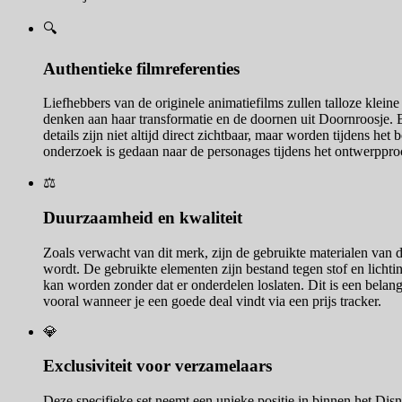
🔍
Authentieke filmreferenties
Liefhebbers van de originele animatiefilms zullen talloze klein
denken aan haar transformatie en de doornen uit Doornroosje. B
details zijn niet altijd direct zichtbaar, maar worden tijdens 
onderzoek is gedaan naar de personages tijdens het ontwerppro
⚖️
Duurzaamheid en kwaliteit
Zoals verwacht van dit merk, zijn de gebruikte materialen van 
wordt. De gebruikte elementen zijn bestand tegen stof en lichtin
kan worden zonder dat er onderdelen loslaten. Dit is een belang
vooral wanneer je een goede deal vindt via een prijs tracker.
💎
Exclusiviteit voor verzamelaars
Deze specifieke set neemt een unieke positie in binnen het Dis