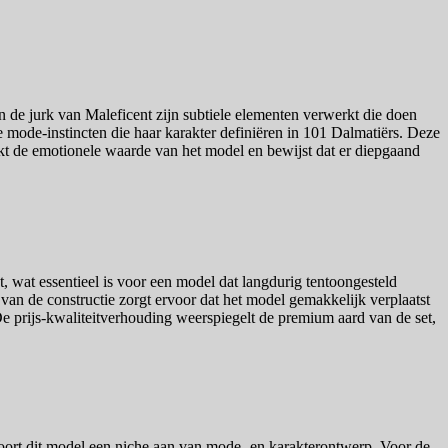
an de jurk van Maleficent zijn subtiele elementen verwerkt die doen
e mode-instincten die haar karakter definiëren in 101 Dalmatiërs. Deze
erkt de emotionele waarde van het model en bewijst dat er diepgaand
, wat essentieel is voor een model dat langdurig tentoongesteld
 van de constructie zorgt ervoor dat het model gemakkelijk verplaatst
De prijs-kwaliteitverhouding weerspiegelt de premium aard van de set,
 boort dit model een niche aan van mode- en karakterontwerp. Voor de