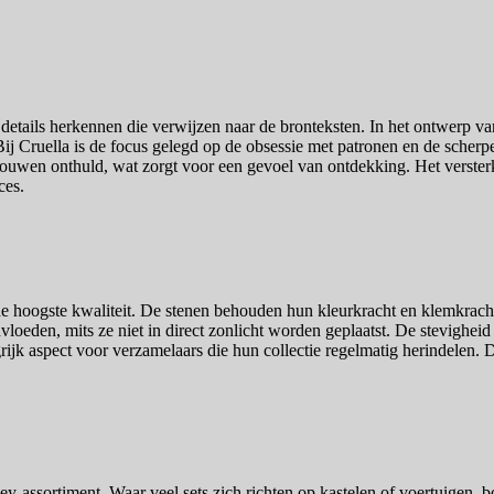
e details herkennen die verwijzen naar de bronteksten. In het ontwerp v
ij Cruella is de focus gelegd op de obsessie met patronen en de scherp
het bouwen onthuld, wat zorgt voor een gevoel van ontdekking. Het verst
ces.
de hoogste kwaliteit. De stenen behouden hun kleurkracht en klemkracht
vloeden, mits ze niet in direct zonlicht worden geplaatst. De stevigheid
rijk aspect voor verzamelaars die hun collectie regelmatig herindelen. 
ney-assortiment. Waar veel sets zich richten op kastelen of voertuigen,