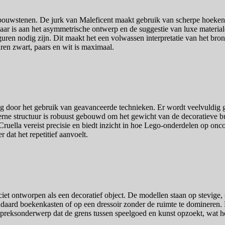
de bouwstenen. De jurk van Maleficent maakt gebruik van scherpe hoeke
enbaar is aan het asymmetrische ontwerp en de suggestie van luxe mater
uren nodig zijn. Dit maakt het een volwassen interpretatie van het bronm
ren zwart, paars en wit is maximaal.
ging door het gebruik van geavanceerde technieken. Er wordt veelvul
erne structuur is robuust gebouwd om het gewicht van de decoratieve bu
Cruella vereist precisie en biedt inzicht in hoe Lego-onderdelen op o
 dat het repetitief aanvoelt.
ciet ontworpen als een decoratief object. De modellen staan op stevige,
ndaard boekenkasten of op een dressoir zonder de ruimte te domineren.
n gespreksonderwerp dat de grens tussen speelgoed en kunst opzoekt, wat 