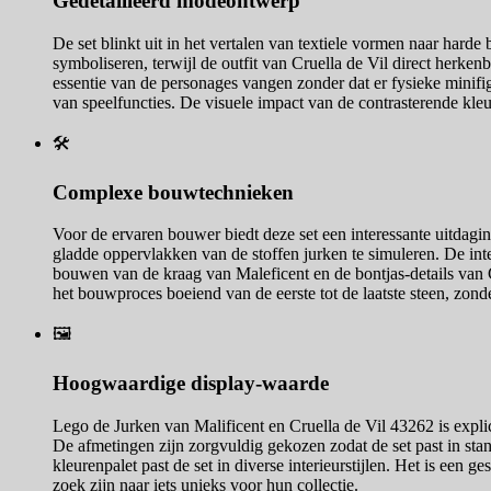
Gedetailleerd modeontwerp
De set blinkt uit in het vertalen van textiele vormen naar har
symboliseren, terwijl de outfit van Cruella de Vil direct herk
essentie van de personages vangen zonder dat er fysieke minifig
van speelfuncties. De visuele impact van de contrasterende kleu
🛠️
Complexe bouwtechnieken
Voor de ervaren bouwer biedt deze set een interessante uitda
gladde oppervlakken van de stoffen jurken te simuleren. De int
bouwen van de kraag van Maleficent en de bontjas-details van 
het bouwproces boeiend van de eerste tot de laatste steen, zonder
🖼️
Hoogwaardige display-waarde
Lego de Jurken van Malificent en Cruella de Vil 43262 is expli
De afmetingen zijn zorgvuldig gekozen zodat de set past in sta
kleurenpalet past de set in diverse interieurstijlen. Het is ee
zoek zijn naar iets unieks voor hun collectie.