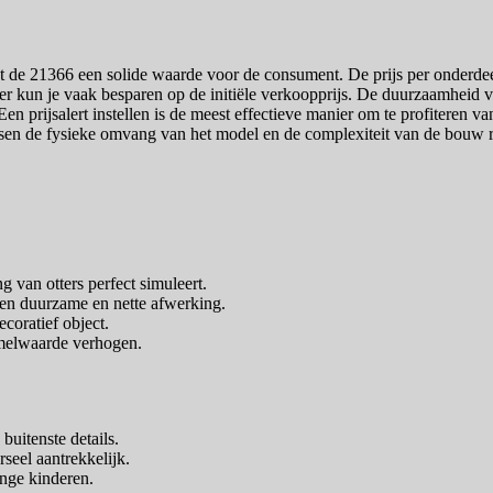
 de 21366 een solide waarde voor de consument. De prijs per onderdeel li
cker kun je vaak besparen op de initiële verkoopprijs. De duurzaamheid 
n prijsalert instellen is de meest effectieve manier om te profiteren van 
sen de fysieke omvang van het model en de complexiteit van de bouw re
g van otters perfect simuleert.
een duurzame en nette afwerking.
ecoratief object.
amelwaarde verhogen.
uitenste details.
seel aantrekkelijk.
onge kinderen.