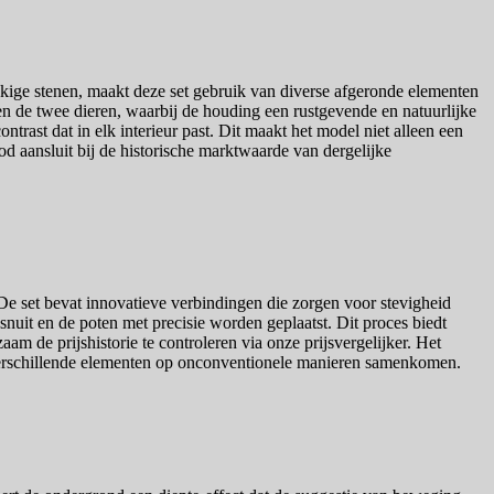
kige stenen, maakt deze set gebruik van diverse afgeronde elementen
en de twee dieren, waarbij de houding een rustgevende en natuurlijke
trast dat in elk interieur past. Dit maakt het model niet alleen een
od aansluit bij de historische marktwaarde van dergelijke
 De set bevat innovatieve verbindingen die zorgen voor stevigheid
 snuit en de poten met precisie worden geplaatst. Dit proces biedt
am de prijshistorie te controleren via onze prijsvergelijker. Het
e verschillende elementen op onconventionele manieren samenkomen.