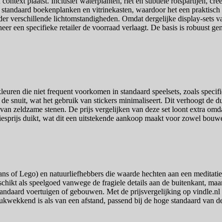
 context plaatst. Inclusief waterplanten, riet en subtiele rotspartijen, 
r standaard boekenplanken en vitrinekasten, waardoor het een praktisc
der verschillende lichtomstandigheden. Omdat dergelijke display-sets vaa
eer een specifieke retailer de voorraad verlaagt. De basis is robuust ge
leuren die niet frequent voorkomen in standaard speelsets, zoals specif
de snuit, wat het gebruik van stickers minimaliseert. Dit verhoogt de d
n van zeldzame stenen. De prijs vergelijken van deze set loont extra om
dviesprijs duikt, wat dit een uitstekende aankoop maakt voor zowel bouw
 of Lego) en natuurliefhebbers die waarde hechten aan een meditatieve
schikt als speelgoed vanwege de fragiele details aan de buitenkant, ma
standaard voertuigen of gebouwen. Met de prijsvergelijking op vindle.nl
drukwekkend is als van een afstand, passend bij de hoge standaard van de