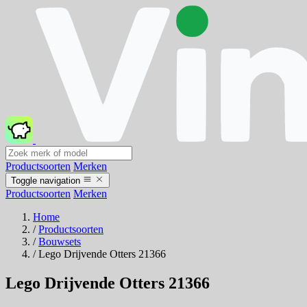
Productsoorten
Merken
Toggle navigation
Productsoorten
Merken
Home
/
Productsoorten
/
Bouwsets
/
Lego Drijvende Otters 21366
Lego Drijvende Otters 21366