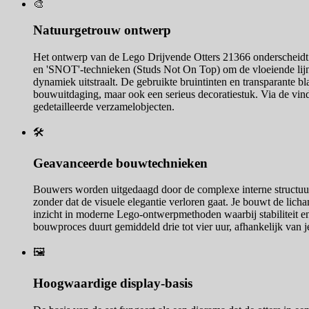
🎨
Natuurgetrouw ontwerp
Het ontwerp van de Lego Drijvende Otters 21366 onderscheidt 
en 'SNOT'-technieken (Studs Not On Top) om de vloeiende lijnen
dynamiek uitstraalt. De gebruikte bruintinten en transparante bl
bouwuitdaging, maar ook een serieus decoratiestuk. Via de vindl
gedetailleerde verzamelobjecten.
🛠️
Geavanceerde bouwtechnieken
Bouwers worden uitgedaagd door de complexe interne structuur d
zonder dat de visuele elegantie verloren gaat. Je bouwt de licha
inzicht in moderne Lego-ontwerpmethoden waarbij stabiliteit en e
bouwproces duurt gemiddeld drie tot vier uur, afhankelijk van
🖼️
Hoogwaardige display-basis