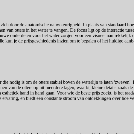
zich door de anatomische nauwkeurigheid. In plaats van standaard hoe
 van otters in het water te vangen. De focus ligt op de interactie tuss
auwe onderdelen voor het water zorgen voor een visueel aantrekkelijk con
e kun je de prijsgeschiedenis inzien om te bepalen of het huidige aanb
ie nodig is om de otters stabiel boven de waterlijn te laten 'zweven'.
men van de otters op uit meerdere lagen, waarbij kleine details zoals de
sthetiek hand in hand gaan. Voor wie de beste prijs zoekt, is het raadza
 je ervaring, en biedt een constante stroom van ontdekkingen over ho