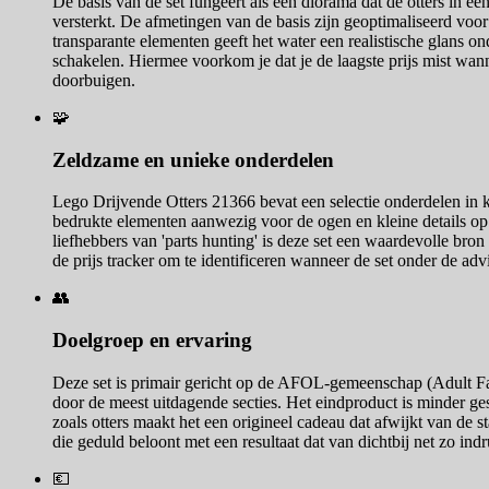
De basis van de set fungeert als een diorama dat de otters in een
versterkt. De afmetingen van de basis zijn geoptimaliseerd voo
transparante elementen geeft het water een realistische glans on
schakelen. Hiermee voorkom je dat je de laagste prijs mist wann
doorbuigen.
🧩
Zeldzame en unieke onderdelen
Lego Drijvende Otters 21366 bevat een selectie onderdelen in k
bedrukte elementen aanwezig voor de ogen en kleine details op 
liefhebbers van 'parts hunting' is deze set een waardevolle bro
de prijs tracker om te identificeren wanneer de set onder de a
👥
Doelgroep en ervaring
Deze set is primair gericht op de AFOL-gemeenschap (Adult Fans
door de meest uitdagende secties. Het eindproduct is minder ge
zoals otters maakt het een origineel cadeau dat afwijkt van de 
die geduld beloont met een resultaat dat van dichtbij net zo in
💶