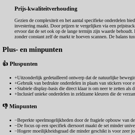
Prijs-kwaliteitverhouding
Gezien de complexiteit en het aantal specifieke onderdelen biedt
investering maakt. Door prijzen te vergelijken via een prijstra
ervoor dat de set ook op de lange termijn zijn waarde behoudt. Ee
zonder constant zelf de markt te hoeven scannen. De balans tus
Plus- en minpunten
👍 Pluspunten
+
Uitzonderlijk gedetailleerd ontwerp dat de natuurlijke bewegin
+
Gebruik van bedrukte onderdelen in plaats van stickers voor 
+
Stabiele display-basis die direct klaar is om neer te zetten als d
+
Inclusief unieke onderdelen in zeldzame kleuren die de verz
👎 Minpunten
−
Beperkte speelmogelijkheden door de fragiele opbouw van de b
−
De focus op een specifiek diersoort maakt de set minder univer
−
Hogere moeilijkheidsgraad die minder geschikt is voor zeer j