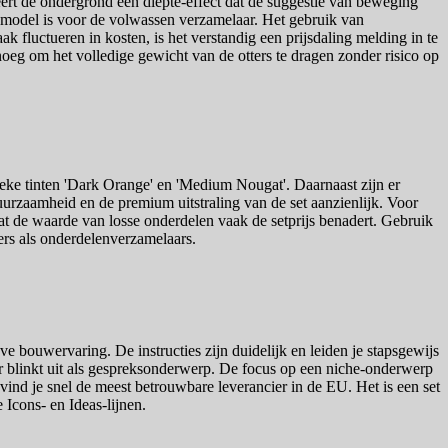
creëert de ondergrond een diepte-effect dat de suggestie van beweging
h model is voor de volwassen verzamelaar. Het gebruik van
k fluctueren in kosten, is het verstandig een prijsdaling melding in te
noeg om het volledige gewicht van de otters te dragen zonder risico op
ieke tinten 'Dark Orange' en 'Medium Nougat'. Daarnaast zijn er
uurzaamheid en de premium uitstraling van de set aanzienlijk. Voor
dat de waarde van losse onderdelen vaak de setprijs benadert. Gebruik
ers als onderdelenverzamelaars.
 bouwervaring. De instructies zijn duidelijk en leiden je stapsgewijs
ar blinkt uit als gespreksonderwerp. De focus op een niche-onderwerp
 vind je snel de meest betrouwbare leverancier in de EU. Het is een set
 Icons- en Ideas-lijnen.