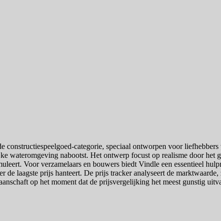
constructiespeelgoed-categorie, speciaal ontworpen voor liefhebbers va
lijke wateromgeving nabootst. Het ontwerp focust op realisme door het
imuleert. Voor verzamelaars en bouwers biedt Vindle een essentieel hul
r de laagste prijs hanteert. De prijs tracker analyseert de marktwaarde, z
et aanschaft op het moment dat de prijsvergelijking het meest gunstig uitv