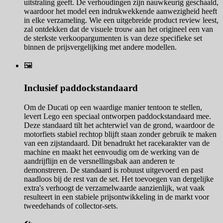
uitstraling geeft. De verhoudingen zijn nauwkeurig geschaald,
waardoor het model een indrukwekkende aanwezigheid heeft
in elke verzameling. Wie een uitgebreide product review leest,
zal ontdekken dat de visuele trouw aan het origineel een van
de sterkste verkoopargumenten is van deze specifieke set
binnen de prijsvergelijking met andere modellen.
🖼️
Inclusief paddockstandaard
Om de Ducati op een waardige manier tentoon te stellen,
levert Lego een speciaal ontworpen paddockstandaard mee.
Deze standaard tilt het achterwiel van de grond, waardoor de
motorfiets stabiel rechtop blijft staan zonder gebruik te maken
van een zijstandaard. Dit benadrukt het racekarakter van de
machine en maakt het eenvoudig om de werking van de
aandrijflijn en de versnellingsbak aan anderen te
demonstreren. De standaard is robuust uitgevoerd en past
naadloos bij de rest van de set. Het toevoegen van dergelijke
extra's verhoogt de verzamelwaarde aanzienlijk, wat vaak
resulteert in een stabiele prijsontwikkeling in de markt voor
tweedehands of collector-sets.