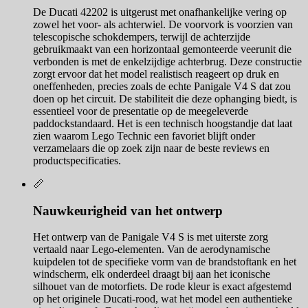
De Ducati 42202 is uitgerust met onafhankelijke vering op
zowel het voor- als achterwiel. De voorvork is voorzien van
telescopische schokdempers, terwijl de achterzijde
gebruikmaakt van een horizontaal gemonteerde veerunit die
verbonden is met de enkelzijdige achterbrug. Deze constructie
zorgt ervoor dat het model realistisch reageert op druk en
oneffenheden, precies zoals de echte Panigale V4 S dat zou
doen op het circuit. De stabiliteit die deze ophanging biedt, is
essentieel voor de presentatie op de meegeleverde
paddockstandaard. Het is een technisch hoogstandje dat laat
zien waarom Lego Technic een favoriet blijft onder
verzamelaars die op zoek zijn naar de beste reviews en
productspecificaties.
📏
Nauwkeurigheid van het ontwerp
Het ontwerp van de Panigale V4 S is met uiterste zorg
vertaald naar Lego-elementen. Van de aerodynamische
kuipdelen tot de specifieke vorm van de brandstoftank en het
windscherm, elk onderdeel draagt bij aan het iconische
silhouet van de motorfiets. De rode kleur is exact afgestemd
op het originele Ducati-rood, wat het model een authentieke