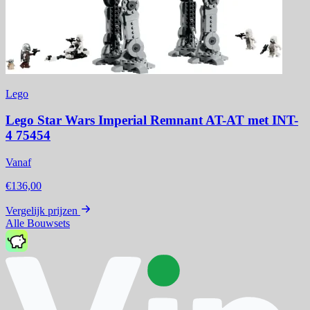
Lego
Lego Star Wars Imperial Remnant AT-AT met INT-
4 75454
Vanaf
€136,00
Vergelijk prijzen
Alle Bouwsets