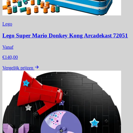
Lego
Lego Super Mario Donkey Kong Arcadekast 72051
Vanaf
€140,00
Vergelijk prijzen