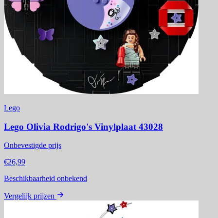
Lego
Lego Olivia Rodrigo's Vinylplaat 43028
Onbevestigde prijs
€26,99
Beschikbaarheid onbekend
Vergelijk prijzen