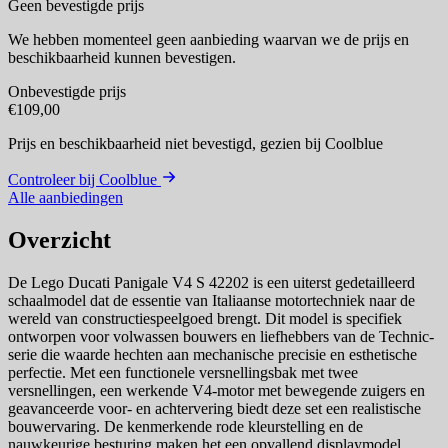
Geen bevestigde prijs
We hebben momenteel geen aanbieding waarvan we de prijs en
beschikbaarheid kunnen bevestigen.
Onbevestigde prijs
€109,00
Prijs en beschikbaarheid niet bevestigd,
gezien bij Coolblue
Controleer bij Coolblue
Alle aanbiedingen
Overzicht
De Lego Ducati Panigale V4 S 42202 is een uiterst gedetailleerd
schaalmodel dat de essentie van Italiaanse motortechniek naar de
wereld van constructiespeelgoed brengt. Dit model is specifiek
ontworpen voor volwassen bouwers en liefhebbers van de Technic-
serie die waarde hechten aan mechanische precisie en esthetische
perfectie. Met een functionele versnellingsbak met twee
versnellingen, een werkende V4-motor met bewegende zuigers en
geavanceerde voor- en achtervering biedt deze set een realistische
bouwervaring. De kenmerkende rode kleurstelling en de
nauwkeurige besturing maken het een opvallend displaymodel.