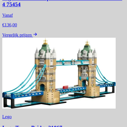
4 75454
Vanaf
€136,00
Vergelijk prijzen
Lego