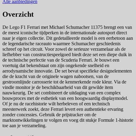
Alle aanbiedingen
Overzicht
De Lego F1 Ferrari met Michael Schumacher 11375 brengt een van
de meest iconische tijdperken in de internationale autosport direct
naar je eigen collectie. Dit gedetailleerde model is een eerbetoon aan
de legendarische raceauto waarmee Schumacher geschiedenis
schreef op het circuit. Voor zowel de serieuze verzamelaar als de
liefhebber van constructiespeelgoed biedt deze set een diepe duik in
de technische perfectie van de Scuderia Ferrari. Je bouwt een
voertuig dat bekendstaat om zijn ongekende snelheid en
aerodynamische innovatie. De set bevat specifieke designelementen
die de kracht van de originele wagen nabootsen, van de
gestroomlijnde carrosserie tot de kenmerkende rode kleur. Via de
vindle monitor je de beschikbaarheid van dit gewilde item
nauwkeurig. De set combineert de uitdaging van een complex
bouwproces met de esthetiek van een hoogwaardig displaymodel.
Of je nu de racehistorie wilt herbeleven of een technisch
meesterwerk zoekt, deze Ferrari levert een authentieke ervaring
zonder concessies. Gebruik de prijstracker om de
marktontwikkelingen te volgen en voeg dit stukje Formule 1-historie
toe aan je verzameling.