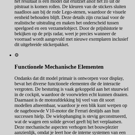
het resultaat is een model dat eruitziet alsof het zo uit de
pitstraat is komen rollen. De kleuren van de stickers sluiten
naadloos aan bij de rode Lego-stenen, waardoor de visuele
eenheid behouden blijft. Deze details zijn cruciaal voor de
realistische uitstraling en maken het onderscheid tussen
speelgoed en een verzamelobject. Door de prijshistorie te
bekijken op de prijs radar, weet je precies wanneer de
voorraad wordt aangevuld met nieuwe exemplaren inclusief
dit uitgebreide stickerpakket.
⚙️
Functionele Mechanische Elementen
Ondanks dat dit model primair is ontworpen voor display,
bevat het diverse functionele elementen die de interactie
vergroten. De besturing is vaak gekoppeld aan het stuurwiel
in de cockpit, waardoor de voorwielen echt kunnen draaien.
Daarnaast is de motorafdekking bij veel van dit soort
modellen afneembaar, waardoor je een blik kunt werpen op
de nagebouwde V10-motor die Ferrari destijds aan hun
successen hielp. De wielophanging is stevig geconstrueerd,
wat de wagen een solide gevoel geeft bij het verplaatsen.
Deze mechanische aspecten verhogen het bouwplezier
aanzienlijk, omdat je leert hoe de interne systemen van een