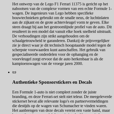
Het ontwerp van de Lego F1 Ferrari 11375 is gericht op het
nabootsen van de complexe vormen van een echte Formule 1-
wagen. De ingenieurs van Lego hebben specifieke
bouwtechnieken gebruikt om de smalle neus, de luchtinlaten
aan de zijkant en de grote achtervleugel vorm te geven. Elke
steen draagt bij aan het gestroomlijnde profiel van de auto. Dit
resulteert in een model dat vanuit elke hoek snelheid uitstraalt.
De verhoudingen zijn strikt aangehouden om de
schaalgetrouwheid te garanderen. Dankzij de prijsvergelijker
zie je direct waar je dit technisch hoogstaande model tegen de
scherpste voorwaarden kunt aanschaffen. Het gebruik van
gespecialiseerde onderdelen voor de ophanging en de
voorvleugel zorgt ervoor dat de auto herkenbaar is als de
kampioenswagen van de vroege jaren 2000.
📜
Authentieke Sponsorstickers en Decals
Een Formule 1-auto is niet compleet zonder de juiste
branding, en deze Ferrari-set stelt niet teleur. De meegeleverde
stickerset bevat alle relevante logo's en partnervermeldingen
die destijds op de wagen van Schumacher te vinden waren.
Het aanbrengen van deze decals vereist een vaste hand, maar