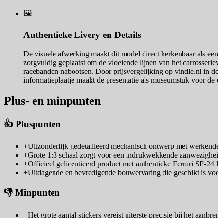
🖼️
Authentieke Livery en Details
De visuele afwerking maakt dit model direct herkenbaar als een
zorgvuldig geplaatst om de vloeiende lijnen van het carrosseri
racebanden nabootsen. Door prijsvergelijking op vindle.nl in d
informatieplaatje maakt de presentatie als museumstuk voor de 
Plus- en minpunten
👍 Pluspunten
+
Uitzonderlijk gedetailleerd mechanisch ontwerp met werken
+
Grote 1:8 schaal zorgt voor een indrukwekkende aanwezighei
+
Officieel gelicentieerd product met authentieke Ferrari SF-24 l
+
Uitdagende en bevredigende bouwervaring die geschikt is vo
👎 Minpunten
−
Het grote aantal stickers vereist uiterste precisie bij het aanbr