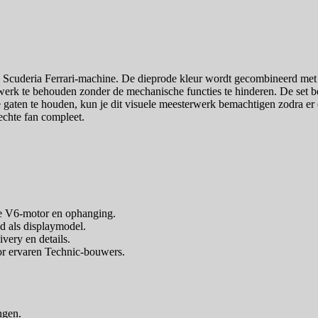
 Scuderia Ferrari-machine. De dieprode kleur wordt gecombineerd met d
ewerk te behouden zonder de mechanische functies te hinderen. De set b
e gaten te houden, kun je dit visuele meesterwerk bemachtigen zodra er
echte fan compleet.
de V6-motor en ophanging.
d als displaymodel.
ivery en details.
or ervaren Technic-bouwers.
engen.