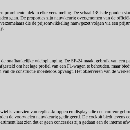
een prominente plek in elke verzameling. De schaal 1:8 is de gouden s
zouden gaan. De proporties zijn nauwkeurig overgenomen van de officiële 
erzamelaars die de prijsontwikkeling nauwgezet volgen via een prijstr
ay.
s de onafhankelijke wielophanging. De SF-24 maakt gebruik van een pus
 afgesteld om het lage profiel van een F1-wagen te behouden, maar biedt
n van de constructie moeiteloos opvangt. Het observeren van de werke
rwiel is voorzien van replica-knoppen en displays die een coureur gebru
orden de voorwielen nauwkeurig gedirigeerd. De cockpit biedt tevens een
partiment laat zien dat er geen concessies zijn gedaan aan de interne af