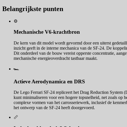
Belangrijkste punten
⚙️
Mechanische V6-krachtbron
De kern van dit model wordt gevormd door een uiterst gedetaille
inzicht geeft in de interne mechanica van de SF-24. De koppeli
Dit onderdeel van de bouw vereist opperste concentratie, aange
mechanische energieoverdracht tastbaar maakt.
🏎️
Actieve Aerodynamica en DRS
De Lego Ferrari SF-24 repliceert het Drag Reduction System (DR
kunt minimaliseren voor een hogere topsnelheid, net zoals op he
complexe vormen van het carrosseriewerk, inclusief de kenmerk
het ontwerp van de SF-24 heeft doorgevoerd.
📏