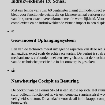
Indrukwekkende 1:8 Schaal
Met een lengte van ruim 60 centimeter claimt dit model direct 
biedt voor functionele details die op kleinere schaal verloren 
van de sporen exact overeenkomen met de werkelijkheid. Voor v
complexiteit en de indrukwekkende visuele impact in een displ
⚖️
Geavanceerd Ophangingssysteem
Een van de technisch meest uitdagende aspecten van deze set i
achterzijde, exact zoals de echte racewagen. De vering is strak
mechanisme is verbonden met een stevig chassis dat de krachte
van de technische precisie die in het ontwerp is gestoken.
🕹️
Nauwkeurige Cockpit en Besturing
De cockpit van de Ferrari SF-24 is een studie op zich. Het stuu
stuur volledig functioneel is; via een complex stangenstelsel w
veiligheidsstructuur. De aandacht voor detail in dit krappe com
bouwwerk.