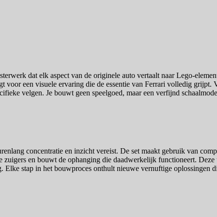
erwerk dat elk aspect van de originele auto vertaalt naar Lego-eleme
gt voor een visuele ervaring die de essentie van Ferrari volledig grijpt
cifieke velgen. Je bouwt geen speelgoed, maar een verfijnd schaalmode
e urenlang concentratie en inzicht vereist. De set maakt gebruik van c
e zuigers en bouwt de ophanging die daadwerkelijk functioneert. Deze
g. Elke stap in het bouwproces onthult nieuwe vernuftige oplossingen 