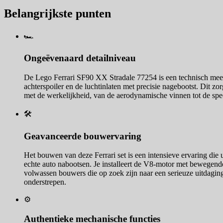
Belangrijkste punten
🏎️
Ongeëvenaard detailniveau
De Lego Ferrari SF90 XX Stradale 77254 is een technisch meest
achterspoiler en de luchtinlaten met precisie nagebootst. Dit zor
met de werkelijkheid, van de aerodynamische vinnen tot de spe
🛠️
Geavanceerde bouwervaring
Het bouwen van deze Ferrari set is een intensieve ervaring di
echte auto nabootsen. Je installeert de V8-motor met bewegend
volwassen bouwers die op zoek zijn naar een serieuze uitdagin
onderstrepen.
⚙️
Authentieke mechanische functies