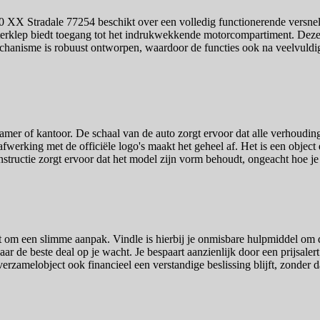
F90 XX Stradale 77254 beschikt over een volledig functionerende versne
rklep biedt toegang tot het indrukwekkende motorcompartiment. Deze b
hanisme is robuust ontworpen, waardoor de functies ook na veelvuldig 
amer of kantoor. De schaal van de auto zorgt ervoor dat alle verhouding
 afwerking met de officiële logo's maakt het geheel af. Het is een objec
structie zorgt ervoor dat het model zijn vorm behoudt, ongeacht hoe je 
 om een slimme aanpak. Vindle is hierbij je onmisbare hulpmiddel om 
aar de beste deal op je wacht. Je bespaart aanzienlijk door een prijsaler
erzamelobject ook financieel een verstandige beslissing blijft, zonder d