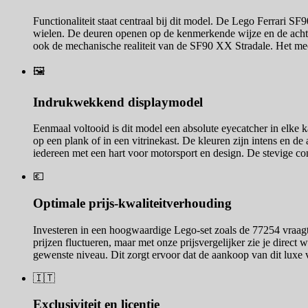
Functionaliteit staat centraal bij dit model. De Lego Ferrari S
wielen. De deuren openen op de kenmerkende wijze en de achte
ook de mechanische realiteit van de SF90 XX Stradale. Het mec
🖼️
Indrukwekkend displaymodel
Eenmaal voltooid is dit model een absolute eyecatcher in elke k
op een plank of in een vitrinekast. De kleuren zijn intens en de
iedereen met een hart voor motorsport en design. De stevige con
💶
Optimale prijs-kwaliteitverhouding
Investeren in een hoogwaardige Lego-set zoals de 77254 vraagt
prijzen fluctueren, maar met onze prijsvergelijker zie je direct w
gewenste niveau. Dit zorgt ervoor dat de aankoop van dit luxe v
🇮🇹
Exclusiviteit en licentie