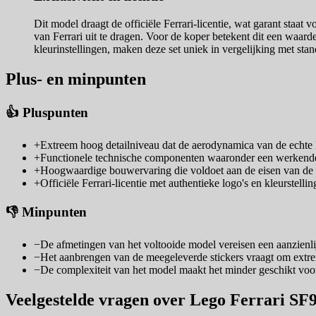
Dit model draagt de officiële Ferrari-licentie, wat garant staa
van Ferrari uit te dragen. Voor de koper betekent dit een waarde
kleurinstellingen, maken deze set uniek in vergelijking met stand
Plus- en minpunten
👍 Pluspunten
+
Extreem hoog detailniveau dat de aerodynamica van de echte F
+
Functionele technische componenten waaronder een werkende
+
Hoogwaardige bouwervaring die voldoet aan de eisen van de me
+
Officiële Ferrari-licentie met authentieke logo's en kleurstelling
👎 Minpunten
−
De afmetingen van het voltooide model vereisen een aanzienlij
−
Het aanbrengen van de meegeleverde stickers vraagt om extrem
−
De complexiteit van het model maakt het minder geschikt voo
Veelgestelde vragen over Lego Ferrari SF