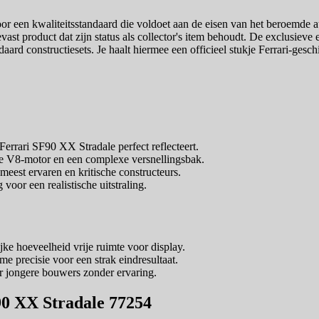
t voor een kwaliteitsstandaard die voldoet aan de eisen van het beroemde
vast product dat zijn status als collector's item behoudt. De exclusiev
aard constructiesets. Je haalt hiermee een officieel stukje Ferrari-gesch
errari SF90 XX Stradale perfect reflecteert.
 V8-motor en een complexe versnellingsbak.
est ervaren en kritische constructeurs.
 voor een realistische uitstraling.
ke hoeveelheid vrije ruimte voor display.
e precisie voor een strak eindresultaat.
r jongere bouwers zonder ervaring.
90 XX Stradale 77254