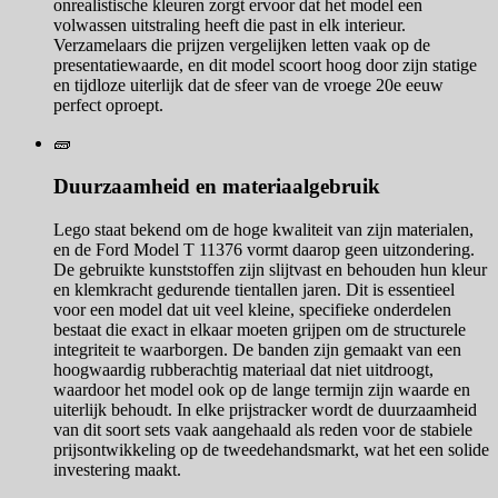
onrealistische kleuren zorgt ervoor dat het model een
volwassen uitstraling heeft die past in elk interieur.
Verzamelaars die prijzen vergelijken letten vaak op de
presentatiewaarde, en dit model scoort hoog door zijn statige
en tijdloze uiterlijk dat de sfeer van de vroege 20e eeuw
perfect oproept.
🧱
Duurzaamheid en materiaalgebruik
Lego staat bekend om de hoge kwaliteit van zijn materialen,
en de Ford Model T 11376 vormt daarop geen uitzondering.
De gebruikte kunststoffen zijn slijtvast en behouden hun kleur
en klemkracht gedurende tientallen jaren. Dit is essentieel
voor een model dat uit veel kleine, specifieke onderdelen
bestaat die exact in elkaar moeten grijpen om de structurele
integriteit te waarborgen. De banden zijn gemaakt van een
hoogwaardig rubberachtig materiaal dat niet uitdroogt,
waardoor het model ook op de lange termijn zijn waarde en
uiterlijk behoudt. In elke prijstracker wordt de duurzaamheid
van dit soort sets vaak aangehaald als reden voor de stabiele
prijsontwikkeling op de tweedehandsmarkt, wat het een solide
investering maakt.