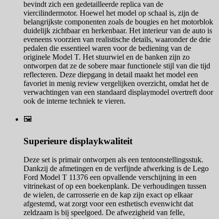
bevindt zich een gedetailleerde replica van de
viercilindermotor. Hoewel het model op schaal is, zijn de
belangrijkste componenten zoals de bougies en het motorblok
duidelijk zichtbaar en herkenbaar. Het interieur van de auto is
eveneens voorzien van realistische details, waaronder de drie
pedalen die essentieel waren voor de bediening van de
originele Model T. Het stuurwiel en de banken zijn zo
ontworpen dat ze de sobere maar functionele stijl van die tijd
reflecteren. Deze diepgang in detail maakt het model een
favoriet in menig review vergelijken overzicht, omdat het de
verwachtingen van een standaard displaymodel overtreft door
ook de interne techniek te vieren.
🖼️
Superieure displaykwaliteit
Deze set is primair ontworpen als een tentoonstellingsstuk.
Dankzij de afmetingen en de verfijnde afwerking is de Lego
Ford Model T 11376 een opvallende verschijning in een
vitrinekast of op een boekenplank. De verhoudingen tussen
de wielen, de carrosserie en de kap zijn exact op elkaar
afgestemd, wat zorgt voor een esthetisch evenwicht dat
zeldzaam is bij speelgoed. De afwezigheid van felle,