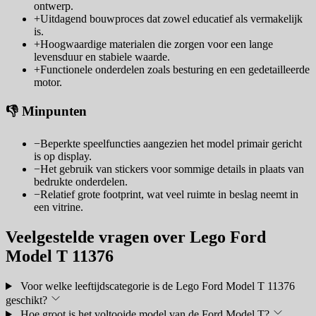
ontwerp.
+
Uitdagend bouwproces dat zowel educatief als vermakelijk
is.
+
Hoogwaardige materialen die zorgen voor een lange
levensduur en stabiele waarde.
+
Functionele onderdelen zoals besturing en een gedetailleerde
motor.
👎 Minpunten
−
Beperkte speelfuncties aangezien het model primair gericht
is op display.
−
Het gebruik van stickers voor sommige details in plaats van
bedrukte onderdelen.
−
Relatief grote footprint, wat veel ruimte in beslag neemt in
een vitrine.
Veelgestelde vragen over Lego Ford
Model T 11376
Voor welke leeftijdscategorie is de Lego Ford Model T 11376
geschikt?
Hoe groot is het voltooide model van de Ford Model T?