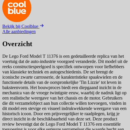
Bekijk bij Coolblue
Alle aanbiedingen
Overzicht
De Lego Ford Model T 11376 is een gedetailleerde replica van het
voertuig dat de auto-industrie voorgoed veranderde. Dit model uit de
reeks constructiespeelgoed is specifiek ontworpen voor liefhebbers
van klassieke techniek en autogeschiedenis. De set brengt de
iconische zwarte carrosserie, de karakteristieke spaakwielen en de
functionele details van de oorspronkelijke 'Tin Lizzie' tot leven in
baksteenvorm. Het bouwproces biedt een diepgaand inzicht in de
mechanica van de vroege twintigste eeuw, waarbij de nadruk ligt op
een realistische weergave van het chassis en de motor. Gebruikers
die dit verzamelobject aan hun collectie willen toevoegen, vinden in
dit model een stevige en visueel indrukwekkende weergave van een
historisch icoon. Door een prijsvergelijker te raadplegen, krijg je
direct inzicht in de beschikbaarheid van deze set. Deze product
review bevestigt dat de Lego Ford Model T 11376 een essentiële
toevoeging is voor elke serieuze verzamelaar die waarde hecht aan