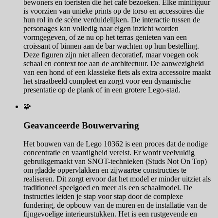
bewoners en toeristen die het café bezoeken. Elke minifiguur
is voorzien van unieke prints op de torso en accessoires die
hun rol in de scène verduidelijken. De interactie tussen de
personages kan volledig naar eigen inzicht worden
vormgegeven, of ze nu op het terras genieten van een
croissant of binnen aan de bar wachten op hun bestelling.
Deze figuren zijn niet alleen decoratief, maar voegen ook
schaal en context toe aan de architectuur. De aanwezigheid
van een hond of een klassieke fiets als extra accessoire maakt
het straatbeeld compleet en zorgt voor een dynamische
presentatie op de plank of in een grotere Lego-stad.
🧩
Geavanceerde Bouwervaring
Het bouwen van de Lego 10362 is een proces dat de nodige
concentratie en vaardigheid vereist. Er wordt veelvuldig
gebruikgemaakt van SNOT-technieken (Studs Not On Top)
om gladde oppervlakken en zijwaartse constructies te
realiseren. Dit zorgt ervoor dat het model er minder uitziet als
traditioneel speelgoed en meer als een schaalmodel. De
instructies leiden je stap voor stap door de complexe
fundering, de opbouw van de muren en de installatie van de
fijngevoelige interieurstukken. Het is een rustgevende en