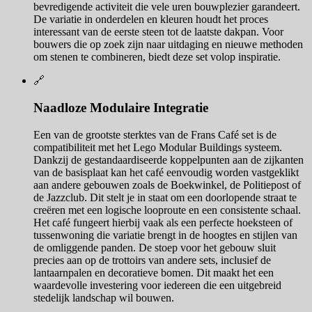
bevredigende activiteit die vele uren bouwplezier garandeert.
De variatie in onderdelen en kleuren houdt het proces
interessant van de eerste steen tot de laatste dakpan. Voor
bouwers die op zoek zijn naar uitdaging en nieuwe methoden
om stenen te combineren, biedt deze set volop inspiratie.
🔗
Naadloze Modulaire Integratie
Een van de grootste sterktes van de Frans Café set is de
compatibiliteit met het Lego Modular Buildings systeem.
Dankzij de gestandaardiseerde koppelpunten aan de zijkanten
van de basisplaat kan het café eenvoudig worden vastgeklikt
aan andere gebouwen zoals de Boekwinkel, de Politiepost of
de Jazzclub. Dit stelt je in staat om een doorlopende straat te
creëren met een logische looproute en een consistente schaal.
Het café fungeert hierbij vaak als een perfecte hoeksteen of
tussenwoning die variatie brengt in de hoogtes en stijlen van
de omliggende panden. De stoep voor het gebouw sluit
precies aan op de trottoirs van andere sets, inclusief de
lantaarnpalen en decoratieve bomen. Dit maakt het een
waardevolle investering voor iedereen die een uitgebreid
stedelijk landschap wil bouwen.