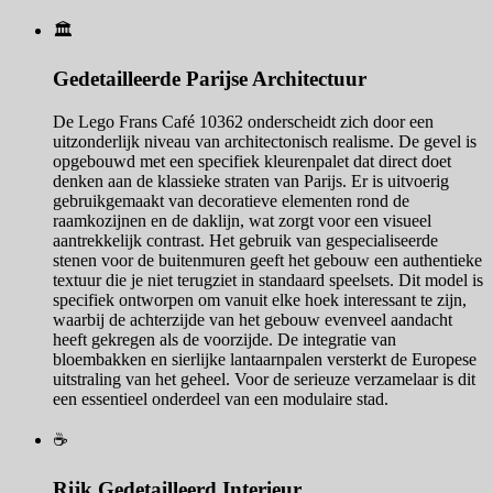
🏛️
Gedetailleerde Parijse Architectuur
De Lego Frans Café 10362 onderscheidt zich door een
uitzonderlijk niveau van architectonisch realisme. De gevel is
opgebouwd met een specifiek kleurenpalet dat direct doet
denken aan de klassieke straten van Parijs. Er is uitvoerig
gebruikgemaakt van decoratieve elementen rond de
raamkozijnen en de daklijn, wat zorgt voor een visueel
aantrekkelijk contrast. Het gebruik van gespecialiseerde
stenen voor de buitenmuren geeft het gebouw een authentieke
textuur die je niet terugziet in standaard speelsets. Dit model is
specifiek ontworpen om vanuit elke hoek interessant te zijn,
waarbij de achterzijde van het gebouw evenveel aandacht
heeft gekregen als de voorzijde. De integratie van
bloembakken en sierlijke lantaarnpalen versterkt de Europese
uitstraling van het geheel. Voor de serieuze verzamelaar is dit
een essentieel onderdeel van een modulaire stad.
☕
Rijk Gedetailleerd Interieur