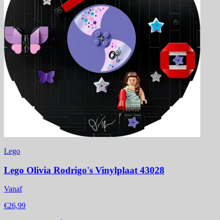
Lego
Lego Olivia Rodrigo's Vinylplaat 43028
Vanaf
€26,99