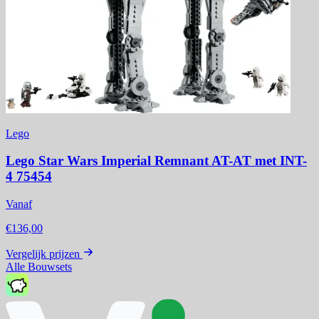
Lego
Lego Star Wars Imperial Remnant AT-AT met INT-
4 75454
Vanaf
€136,00
Vergelijk prijzen
Alle Bouwsets