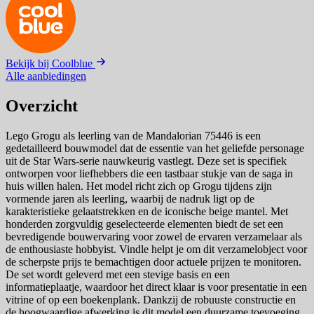
Bekijk bij Coolblue
Alle aanbiedingen
Overzicht
Lego Grogu als leerling van de Mandalorian 75446 is een
gedetailleerd bouwmodel dat de essentie van het geliefde personage
uit de Star Wars-serie nauwkeurig vastlegt. Deze set is specifiek
ontworpen voor liefhebbers die een tastbaar stukje van de saga in
huis willen halen. Het model richt zich op Grogu tijdens zijn
vormende jaren als leerling, waarbij de nadruk ligt op de
karakteristieke gelaatstrekken en de iconische beige mantel. Met
honderden zorgvuldig geselecteerde elementen biedt de set een
bevredigende bouwervaring voor zowel de ervaren verzamelaar als
de enthousiaste hobbyist. Vindle helpt je om dit verzamelobject voor
de scherpste prijs te bemachtigen door actuele prijzen te monitoren.
De set wordt geleverd met een stevige basis en een
informatieplaatje, waardoor het direct klaar is voor presentatie in een
vitrine of op een boekenplank. Dankzij de robuuste constructie en
de hoogwaardige afwerking is dit model een duurzame toevoeging