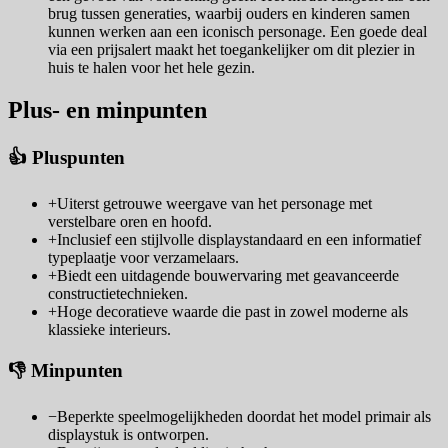
brug tussen generaties, waarbij ouders en kinderen samen
kunnen werken aan een iconisch personage. Een goede deal
via een prijsalert maakt het toegankelijker om dit plezier in
huis te halen voor het hele gezin.
Plus- en minpunten
👍 Pluspunten
+
Uiterst getrouwe weergave van het personage met
verstelbare oren en hoofd.
+
Inclusief een stijlvolle displaystandaard en een informatief
typeplaatje voor verzamelaars.
+
Biedt een uitdagende bouwervaring met geavanceerde
constructietechnieken.
+
Hoge decoratieve waarde die past in zowel moderne als
klassieke interieurs.
👎 Minpunten
−
Beperkte speelmogelijkheden doordat het model primair als
displaystuk is ontworpen.