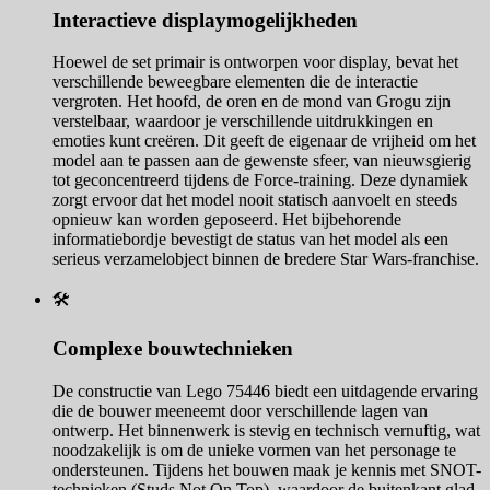
Interactieve displaymogelijkheden
Hoewel de set primair is ontworpen voor display, bevat het
verschillende beweegbare elementen die de interactie
vergroten. Het hoofd, de oren en de mond van Grogu zijn
verstelbaar, waardoor je verschillende uitdrukkingen en
emoties kunt creëren. Dit geeft de eigenaar de vrijheid om het
model aan te passen aan de gewenste sfeer, van nieuwsgierig
tot geconcentreerd tijdens de Force-training. Deze dynamiek
zorgt ervoor dat het model nooit statisch aanvoelt en steeds
opnieuw kan worden geposeerd. Het bijbehorende
informatiebordje bevestigt de status van het model als een
serieus verzamelobject binnen de bredere Star Wars-franchise.
🛠️
Complexe bouwtechnieken
De constructie van Lego 75446 biedt een uitdagende ervaring
die de bouwer meeneemt door verschillende lagen van
ontwerp. Het binnenwerk is stevig en technisch vernuftig, wat
noodzakelijk is om de unieke vormen van het personage te
ondersteunen. Tijdens het bouwen maak je kennis met SNOT-
technieken (Studs Not On Top), waardoor de buitenkant glad