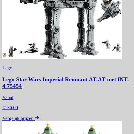
Lego
Lego Star Wars Imperial Remnant AT-AT met INT-
4 75454
Vanaf
€136,00
Vergelijk prijzen