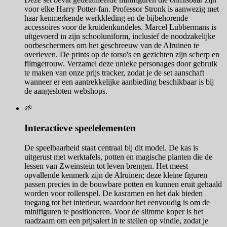
voor elke Harry Potter-fan. Professor Stronk is aanwezig met
haar kenmerkende werkkleding en de bijbehorende
accessoires voor de kruidenkundeles. Marcel Lubbermans is
uitgevoerd in zijn schooluniform, inclusief de noodzakelijke
oorbeschermers om het geschreeuw van de Alruinen te
overleven. De prints op de torso's en gezichten zijn scherp en
filmgetrouw. Verzamel deze unieke personages door gebruik
te maken van onze prijs tracker, zodat je de set aanschaft
wanneer er een aantrekkelijke aanbieding beschikbaar is bij
de aangesloten webshops.
🌱
Interactieve speelelementen
De speelbaarheid staat centraal bij dit model. De kas is
uitgerust met werktafels, potten en magische planten die de
lessen van Zweinstein tot leven brengen. Het meest
opvallende kenmerk zijn de Alruinen; deze kleine figuren
passen precies in de bouwbare potten en kunnen eruit gehaald
worden voor rollenspel. De kasramen en het dak bieden
toegang tot het interieur, waardoor het eenvoudig is om de
minifiguren te positioneren. Voor de slimme koper is het
raadzaam om een prijsalert in te stellen op vindle, zodat je