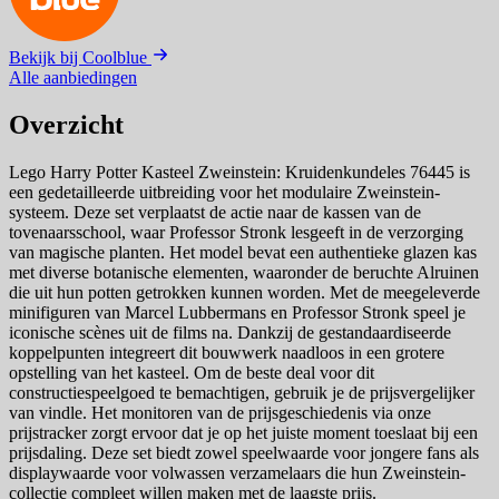
Bekijk bij Coolblue
Alle aanbiedingen
Overzicht
Lego Harry Potter Kasteel Zweinstein: Kruidenkundeles 76445 is
een gedetailleerde uitbreiding voor het modulaire Zweinstein-
systeem. Deze set verplaatst de actie naar de kassen van de
tovenaarsschool, waar Professor Stronk lesgeeft in de verzorging
van magische planten. Het model bevat een authentieke glazen kas
met diverse botanische elementen, waaronder de beruchte Alruinen
die uit hun potten getrokken kunnen worden. Met de meegeleverde
minifiguren van Marcel Lubbermans en Professor Stronk speel je
iconische scènes uit de films na. Dankzij de gestandaardiseerde
koppelpunten integreert dit bouwwerk naadloos in een grotere
opstelling van het kasteel. Om de beste deal voor dit
constructiespeelgoed te bemachtigen, gebruik je de prijsvergelijker
van vindle. Het monitoren van de prijsgeschiedenis via onze
prijstracker zorgt ervoor dat je op het juiste moment toeslaat bij een
prijsdaling. Deze set biedt zowel speelwaarde voor jongere fans als
displaywaarde voor volwassen verzamelaars die hun Zweinstein-
collectie compleet willen maken met de laagste prijs.