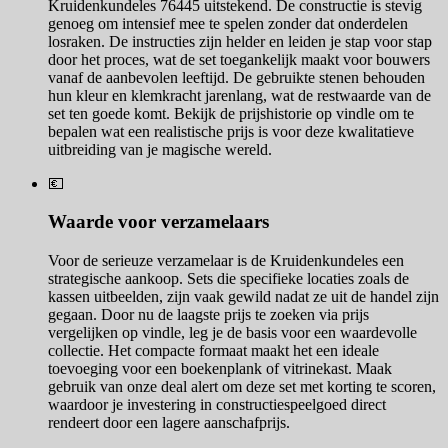
Kruidenkundeles 76445 uitstekend. De constructie is stevig
genoeg om intensief mee te spelen zonder dat onderdelen
losraken. De instructies zijn helder en leiden je stap voor stap
door het proces, wat de set toegankelijk maakt voor bouwers
vanaf de aanbevolen leeftijd. De gebruikte stenen behouden
hun kleur en klemkracht jarenlang, wat de restwaarde van de
set ten goede komt. Bekijk de prijshistorie op vindle om te
bepalen wat een realistische prijs is voor deze kwalitatieve
uitbreiding van je magische wereld.
💶
Waarde voor verzamelaars
Voor de serieuze verzamelaar is de Kruidenkundeles een
strategische aankoop. Sets die specifieke locaties zoals de
kassen uitbeelden, zijn vaak gewild nadat ze uit de handel zijn
gegaan. Door nu de laagste prijs te zoeken via prijs
vergelijken op vindle, leg je de basis voor een waardevolle
collectie. Het compacte formaat maakt het een ideale
toevoeging voor een boekenplank of vitrinekast. Maak
gebruik van onze deal alert om deze set met korting te scoren,
waardoor je investering in constructiespeelgoed direct
rendeert door een lagere aanschafprijs.