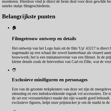
monitoren. Hierdoor vind je direct de beste deal voor deze gewilde bouws
unieke stukje filmgeschiedenis.
Belangrijkste punten
🏠
Filmgetrouw ontwerp en details
Het ontwerp van het Lego huis uit de film 'Up' 43217 is direct 
nagemaakt op een schaal die zowel hanteerbaar als visueel aantr
bouwwerk; het is een miniatuurversie van een filmset. In de prij
kleine details zoals de brievenbus van Carl en Ellie, wat de v
🧑‍
Exclusieve minifiguren en personages
Een van de grootste trekpleisters van deze set zijn de meegeleve
uitrusting en een indrukwekkende rugzak vol accessoires. De to
de set een verzamelobject maakt dat zijn waarde goed behoudt. D
exclusieve figuren, helpt onze prijstracker je om de markt in de