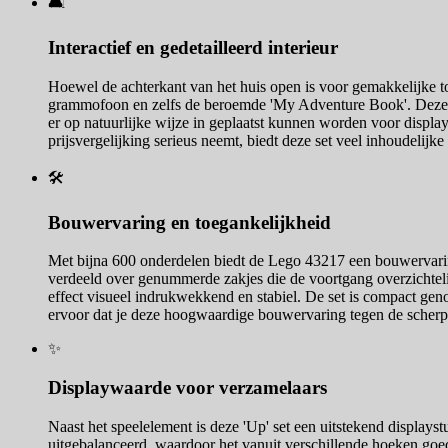
🛋️
Interactief en gedetailleerd interieur
Hoewel de achterkant van het huis open is voor gemakkelijke toe
grammofoon en zelfs de beroemde 'My Adventure Book'. Deze deta
er op natuurlijke wijze in geplaatst kunnen worden voor display 
prijsvergelijking serieus neemt, biedt deze set veel inhoudelijk
🛠️
Bouwervaring en toegankelijkheid
Met bijna 600 onderdelen biedt de Lego 43217 een bouwervaring
verdeeld over genummerde zakjes die de voortgang overzichtelij
effect visueel indrukwekkend en stabiel. De set is compact geno
ervoor dat je deze hoogwaardige bouwervaring tegen de scherpste
✨
Displaywaarde voor verzamelaars
Naast het speelelement is deze 'Up' set een uitstekend displayst
uitgebalanceerd, waardoor het vanuit verschillende hoeken goed