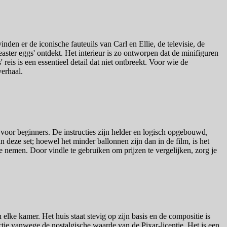
en er de iconische fauteuils van Carl en Ellie, de televisie, de
ster eggs' ontdekt. Het interieur is zo ontworpen dat de minifiguren
eis is een essentieel detail dat niet ontbreekt. Voor wie de
verhaal.
voor beginners. De instructies zijn helder en logisch opgebouwd,
deze set; hoewel het minder ballonnen zijn dan in de film, is het
e nemen. Door vindle te gebruiken om prijzen te vergelijken, zorg je
elke kamer. Het huis staat stevig op zijn basis en de compositie is
tie vanwege de nostalgische waarde van de Pixar-licentie. Het is een