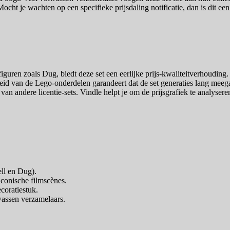
t je wachten op een specifieke prijsdaling notificatie, dan is dit een i
.
uren zoals Dug, biedt deze set een eerlijke prijs-kwaliteitverhouding. J
id van de Lego-onderdelen garandeert dat de set generaties lang meegaa
van andere licentie-sets. Vindle helpt je om de prijsgrafiek te analyseren
ell en Dug).
 iconische filmscènes.
coratiestuk.
wassen verzamelaars.