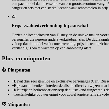
compact model dat de essentie van een groots avontuur vangt. Moch
aangezien sets met een sterke licentie vaak schommelen in prijs
💶
Prijs-kwaliteitverhouding bij aanschaf
Gezien de licentiekosten van Disney en de unieke mallen voor fig
personages die nergens anders verkrijgbaar zijn. De duurzaamhe
valt op dat dit model vaak concurrerend geprijsd is ten opzichte 
verstandig is om te wachten op een aanbieding alert.
Plus- en minpunten
👍 Pluspunten
+
Bevat drie zeer gewilde en exclusieve personages (Carl, Russ
+
Rijk aan authentieke interieurdetails die direct verwijzen naar
+
Kleurrijk en herkenbaar ontwerp dat uitstekend fungeert als de
+
Toegankelijke bouwervaring voor zowel jongere fans als vol
👎 Minpunten