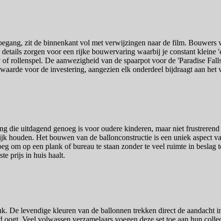
gang, zit de binnenkant vol met verwijzingen naar de film. Bouwers vind
ils zorgen voor een rijke bouwervaring waarbij je constant kleine 'ea
of rollenspel. De aanwezigheid van de spaarpot voor de 'Paradise Falls' r
e waarde voor de investering, aangezien elk onderdeel bijdraagt aan het 
 die uitdagend genoeg is voor oudere kinderen, maar niet frustrerend 
k houden. Het bouwen van de ballonconstructie is een uniek aspect van 
eg om op een plank of bureau te staan zonder te veel ruimte in beslag t
 prijs in huis haalt.
uk. De levendige kleuren van de ballonnen trekken direct de aandacht in 
 oogt. Veel volwassen verzamelaars voegen deze set toe aan hun collec