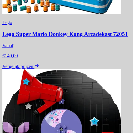
Lego
Lego Super Mario Donkey Kong Arcadekast 72051
Vanaf
€140,00
Vergelijk prijzen