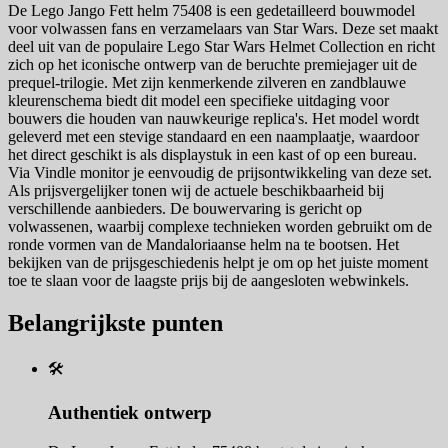
De Lego Jango Fett helm 75408 is een gedetailleerd bouwmodel
voor volwassen fans en verzamelaars van Star Wars. Deze set maakt
deel uit van de populaire Lego Star Wars Helmet Collection en richt
zich op het iconische ontwerp van de beruchte premiejager uit de
prequel-trilogie. Met zijn kenmerkende zilveren en zandblauwe
kleurenschema biedt dit model een specifieke uitdaging voor
bouwers die houden van nauwkeurige replica's. Het model wordt
geleverd met een stevige standaard en een naamplaatje, waardoor
het direct geschikt is als displaystuk in een kast of op een bureau.
Via Vindle monitor je eenvoudig de prijsontwikkeling van deze set.
Als prijsvergelijker tonen wij de actuele beschikbaarheid bij
verschillende aanbieders. De bouwervaring is gericht op
volwassenen, waarbij complexe technieken worden gebruikt om de
ronde vormen van de Mandaloriaanse helm na te bootsen. Het
bekijken van de prijsgeschiedenis helpt je om op het juiste moment
toe te slaan voor de laagste prijs bij de aangesloten webwinkels.
Belangrijkste punten
🛠️
Authentiek ontwerp