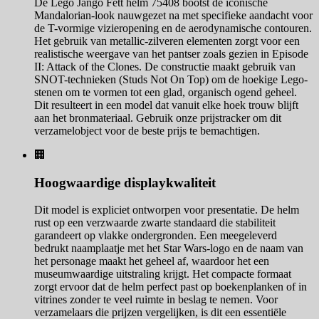
De Lego Jango Fett helm 75408 bootst de iconische
Mandalorian-look nauwgezet na met specifieke aandacht voor
de T-vormige vizieropening en de aerodynamische contouren.
Het gebruik van metallic-zilveren elementen zorgt voor een
realistische weergave van het pantser zoals gezien in Episode
II: Attack of the Clones. De constructie maakt gebruik van
SNOT-technieken (Studs Not On Top) om de hoekige Lego-
stenen om te vormen tot een glad, organisch ogend geheel.
Dit resulteert in een model dat vanuit elke hoek trouw blijft
aan het bronmateriaal. Gebruik onze prijstracker om dit
verzamelobject voor de beste prijs te bemachtigen.
🏢
Hoogwaardige displaykwaliteit
Dit model is expliciet ontworpen voor presentatie. De helm
rust op een verzwaarde zwarte standaard die stabiliteit
garandeert op vlakke ondergronden. Een meegeleverd
bedrukt naamplaatje met het Star Wars-logo en de naam van
het personage maakt het geheel af, waardoor het een
museumwaardige uitstraling krijgt. Het compacte formaat
zorgt ervoor dat de helm perfect past op boekenplanken of in
vitrines zonder te veel ruimte in beslag te nemen. Voor
verzamelaars die prijzen vergelijken, is dit een essentiële