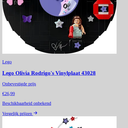
Lego
Lego Olivia Rodrigo's Vinylplaat 43028
Onbevestigde prijs
€26,99
Beschikbaarheid onbekend
Vergelijk prijzen