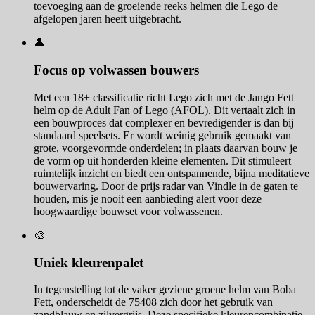
toevoeging aan de groeiende reeks helmen die Lego de
afgelopen jaren heeft uitgebracht.
👤
Focus op volwassen bouwers
Met een 18+ classificatie richt Lego zich met de Jango Fett
helm op de Adult Fan of Lego (AFOL). Dit vertaalt zich in
een bouwproces dat complexer en bevredigender is dan bij
standaard speelsets. Er wordt weinig gebruik gemaakt van
grote, voorgevormde onderdelen; in plaats daarvan bouw je
de vorm op uit honderden kleine elementen. Dit stimuleert
ruimtelijk inzicht en biedt een ontspannende, bijna meditatieve
bouwervaring. Door de prijs radar van Vindle in de gaten te
houden, mis je nooit een aanbieding alert voor deze
hoogwaardige bouwset voor volwassenen.
🎨
Uniek kleurenpalet
In tegenstelling tot de vaker geziene groene helm van Boba
Fett, onderscheidt de 75408 zich door het gebruik van
zandblauw en zilvergrijs. Deze specifieke kleurencombinatie